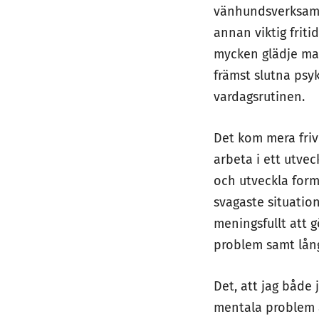
vänhundsverksamhe
annan viktig friti
mycken glädje ma
främst slutna psy
vardagsrutinen.
Det kom mera frivi
arbeta i ett utvec
och utveckla form
svagaste situatio
meningsfullt att 
problem samt lån
Det, att jag både
mentala problem är