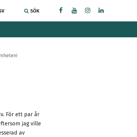
SV
SÖK
samheten!
v. För ett par år
ftersom jag ville
resserad av