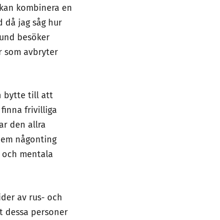
g kan kombinera en
d då jag såg hur
hund besöker
er som avbryter
bytte till att
inna frivilliga
ar den allra
 dem någonting
- och mentala
ider av rus- och
tt dessa personer