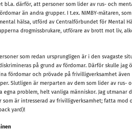
et bl.a. därför, att personer som lider av rus- och men
fördomar än andra grupper. I t.ex. NIMBY-mätaren, som 
mental hälsa, utförd av Centralförbundet för Mental Hä
pperna drogmissbrukare, utförare av brott mot liv, alk
personer som redan ursprungligen är i den svagaste sit
diskrimineras på grund av fördomar. Därför skulle jag ö
 sina fördomar och prövade på frivilligverksamhet även 
er. Slutligen är merparten av dem som lider av rus- 
na egna problem, helt vanliga människor. Jag utmanar 
ler som är intresserad av frivilligverksamhet; fatta mod
back yard)!
ainen