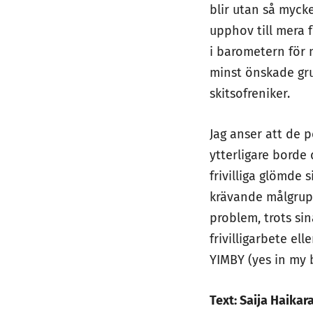
blir utan så myck
upphov till mera 
i barometern för 
minst önskade gru
skitsofreniker.
Jag anser att de 
ytterligare borde 
frivilliga glömde
krävande målgrupp
problem, trots si
frivilligarbete el
YIMBY (yes in my 
Text: Saija Haikar