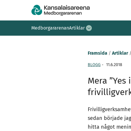
Medborgararenan
Artiklar
Framsida
/
Artiklar
BLOGG
-
11.6.2018
Mera ”Yes i
frivilligve
Frivilligverksamhe
sedan började jag
hitta något mening