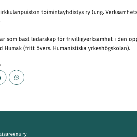
Sirkkulanpuiston toimintayhdistys ry (ung. Verksamhet
)
ar som bäst ledarskap för frivilligverksamhet i den ö
d Humak (fritt övers. Humanistiska yrkeshögskolan).
:
aisareena ry