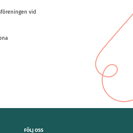
sföreningen vid
ppna
FÖLJ OSS