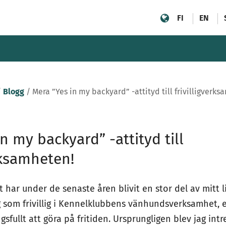
FI
EN
/
Blogg
/
Mera ”Yes in my backyard” -attityd till frivilligverk
n my backyard” -attityd till
rksamheten!
t har under de senaste åren blivit en stor del av mitt li
 som frivillig i Kennelklubbens vänhundsverksamhet, e
sfullt att göra på fritiden. Ursprungligen blev jag int