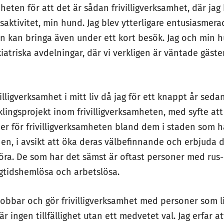
ten för att det är sådan frivilligverksamhet, där ja
dsaktivitet, min hund. Jag blev ytterligare entusiasmera
n kan bringa även under ett kort besök. Jag och min 
kiatriska avdelningar, där vi verkligen är väntade gäst
lligverksamhet i mitt liv då jag för ett knappt år sedan 
klingsprojekt inom frivilligverksamheten, med syfte att f
er för frivilligverksamheten bland dem i staden som h
nen, i avsikt att öka deras välbefinnande och erbjuda
göra. De som har det sämst är oftast personer med rus
gtidshemlösa och arbetslösa.
 jobbar och gör frivilligverksamhet med personer som l
 ingen tillfällighet utan ett medvetet val. Jag erfar a