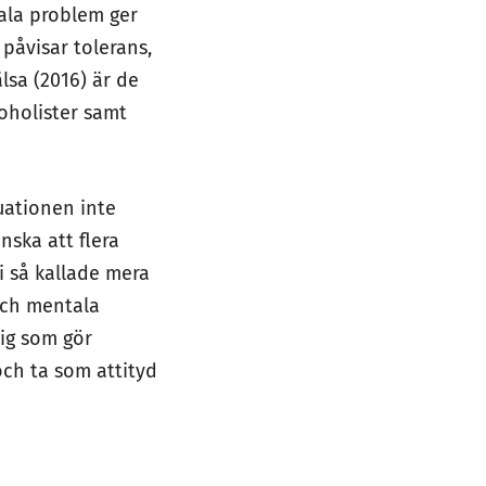
tala problem ger
påvisar tolerans,
lsa (2016) är de
oholister samt
uationen inte
nska att flera
i så kallade mera
och mentala
dig som gör
 och ta som attityd