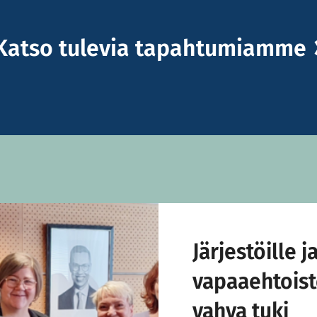
Katso tulevia tapahtumiamme
Järjestöille j
vapaaehtoist
vahva tuki