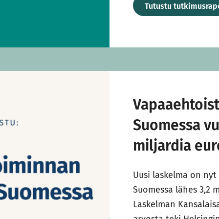
Tutustu tutkimusrapo
Vapaaehtois
Suomessa vu
miljardia eur
Uusi laskelma on nyt 
Suomessa lähes 3,2 mi
Laskelman Kansalais
arvosta teki Helsingi