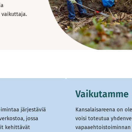
ja
vaikuttaja.
Vaikutamme
imintaa järjestäviä
Kansalaisareena on ole
verkostoa, jossa
voisi toteutua yhdenv
t kehittävät
vapaaehtoistoiminnan 