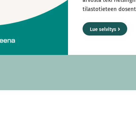
tilastotieteen dosent
Lue selvitys