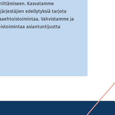
hittämiseen. Kasvatamme
ärjestäjien edellytyksiä tarjota
aehtoistoimintaa. Vahvistamme ja
stoimintaa asiantuntijuutta