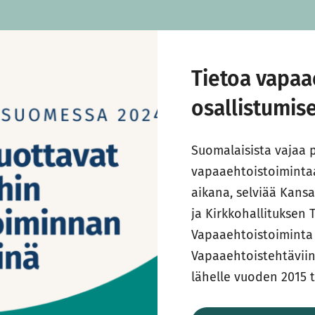
Tietoa vapaa
osallistumis
Suomalaisista vajaa p
vapaaehtoistoiminta
aikana, selviää Kans
ja Kirkkohallituksen
Vapaaehtoistoiminta 
Vapaaehtoistehtäviin
lähelle vuoden 2015 