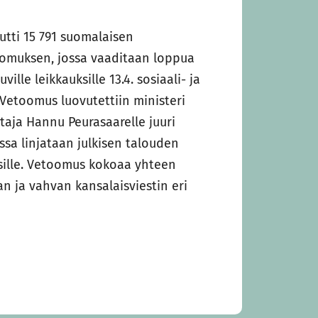
utti 15 791 suomalaisen
oomuksen, jossa vaaditaan loppua
ille leikkauksille 13.4. sosiaali- ja
 Vetoomus luovutettiin ministeri
taja Hannu Peurasaarelle juuri
ssa linjataan julkisen talouden
osille. Vetoomus kokoaa yhteen
an ja vahvan kansalaisviestin eri