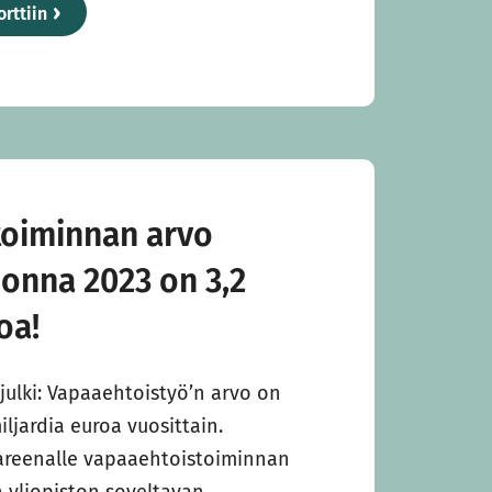
rttiin
toiminnan arvo
onna 2023 on 3,2
oa!
julki: Vapaaehtoistyö’n arvo on
ljardia euroa vuosittain.
areenalle vapaaehtoistoiminnan
n yliopiston soveltavan