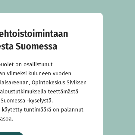
ehtoistoimintaan
esta Suomessa
uolet on osallistunut
an viimeksi kuluneen vuoden
alaisareenan, Opintokeskus Siviksen
 Taloustutkimuksella teettämästä
Suomessa -kyselystä.
 käytetty tuntimäärä on palannut
tasoa.