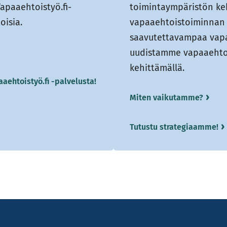
apaaehtoistyö.fi-
toimintaympäristön ke
oisia.
vapaaehtoistoiminnan j
saavutettavampaa vapa
uudistamme vapaaehtoi
kehittämällä.
aehtoistyö.fi -palvelusta!
Miten vaikutamme?
Tutustu strategiaamme!