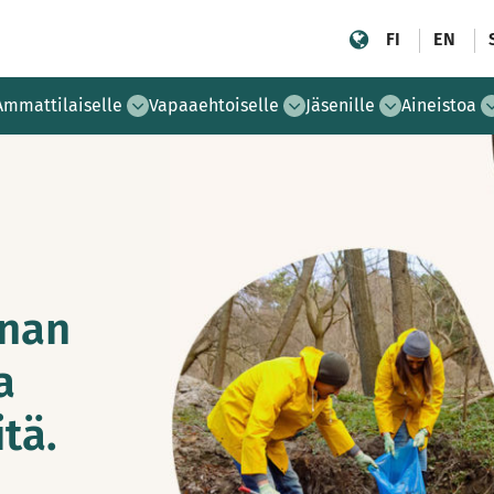
FI
EN
Ammattilaiselle
Vapaaehtoiselle
Jäsenille
Aineistoa
nnan
a
tä.