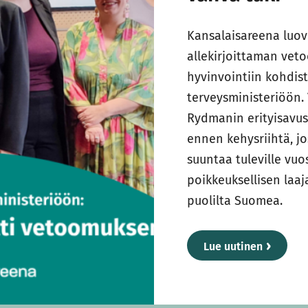
Kansalaisareena luov
allekirjoittaman vet
hyvinvointiin kohdistuv
terveysministeriöön.
Rydmanin erityisavus
ennen kehysriihtä, jo
suuntaa tuleville vu
poikkeuksellisen laaj
puolilta Suomea.
Lue uutinen