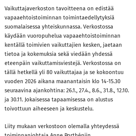
Vaikuttajaverkoston tavoitteena on edistää
vapaaehtoistoiminnan toimintaedellytyksiä
suomalaisessa yhteiskunnassa. Verkostossa
käydään vuoropuhelua vapaaehtoistoiminnan
kentällä toimivien vaikuttajien kesken, jaetaan
tietoa ja kokemuksia sekä viedään yhdessä
eteenpäin vaikuttamisviestejä. Verkostossa on
tällä hetkellä yli 80 vaikuttajaa ja se kokoontuu
vuoden 2026 aikana maanantaisin klo 14-15.30
seuraavina ajankohtina: 26.1., 27.4., 8.6., 31.8., 12.10.
ja 30.11. Jokaisessa tapaamisessa on alustus
toivottuun aiheeseen ja keskustelu.
Liity mukaan verkostoon olemalla yhteydessä
toiminnanjohtaja Anne Porthéniin,