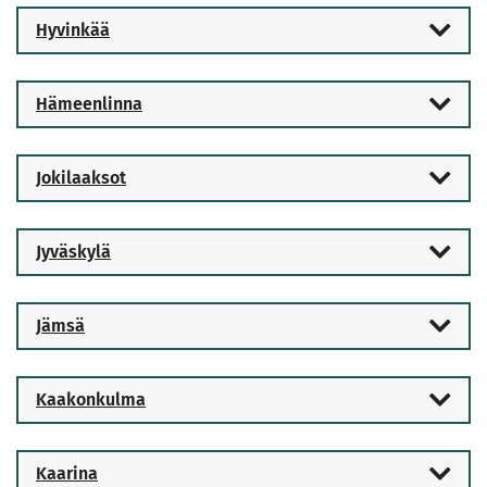
Hyvinkää
Hämeenlinna
Jokilaaksot
Jyväskylä
Jämsä
Kaakonkulma
Kaarina