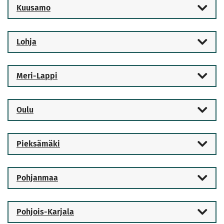
Kuusamo
Lohja
Meri-Lappi
Oulu
Pieksämäki
Pohjanmaa
Pohjois-Karjala