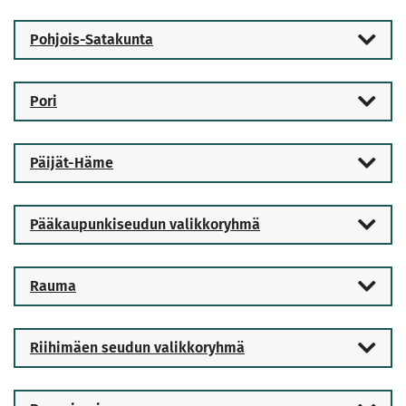
Pohjois-Satakunta
Pori
Päijät-Häme
Pääkaupunkiseudun valikkoryhmä
Rauma
Riihimäen seudun valikkoryhmä