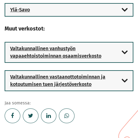
Ylä-Savo
Muut verkostot:
Valtakunnallinen vanhustyön
vapaaehtoistoiminnan osaamisverkosto
Valtakunnallinen vastaanottotoiminnan ja
kotoutumisen tuen järjestöverkosto
Jaa somessa: