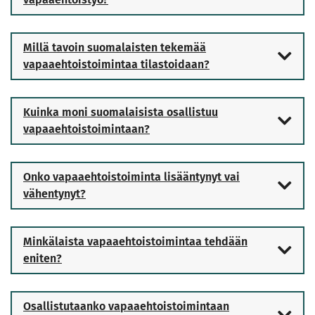
Millä tavoin suomalaisten tekemää
vapaaehtoistoimintaa tilastoidaan?
Kuinka moni suomalaisista osallistuu
vapaaehtoistoimintaan?
Onko vapaaehtoistoiminta lisääntynyt vai
vähentynyt?
Minkälaista vapaaehtoistoimintaa tehdään
eniten?
Osallistutaanko vapaaehtoistoimintaan