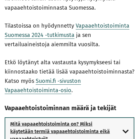
vapaaehtoistoiminnasta Suomessa.
Tilastoissa on hyödynnetty
Vapaaehtoistoiminta
Suomessa 2024 -tutkimusta
ja sen
vertailuaineistoja aiemmilta vuosilta.
Etkö löytänyt alta vastausta kysymykseesi tai
kiinnostaako tietää lisää vapaaehtoistoiminnasta?
Katso myös
Suomi.fi -sivuston
Vapaaehtoistoiminta-osio
.
Vapaaehtoistoiminnan määrä ja tekijät
Mitä vapaaehtoistoiminta on? Miksi
käytetään termiä vapaaehtoistoiminta eikä
vapaaehtoistyö?