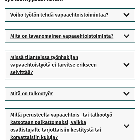
Voiko työtön tehdä vapaaehtoistoimintaa?
Mitä on tavanomainen vapaaehtoistoiminta?
Missä tilanteissa työnhakijan
vapaaehtoistyötä ei tarvitse erikseen
selvittää?
Mitä on talkootyö?
Millä perusteella vapaaehtois- tai talkootyö
katsotaan palkattomaksi, vaikka
osallistujalle tarjottaisiin kestitystä tai
korvattaisiin kuluja?