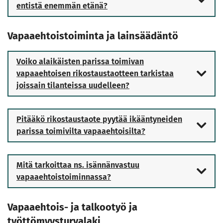
entistä enemmän etänä?
Vapaaehtoistoiminta ja lainsäädäntö
Voiko alaikäisten parissa toimivan
vapaaehtoisen rikostaustaotteen tarkistaa
joissain tilanteissa uudelleen?
Pitääkö rikostaustaote pyytää ikääntyneiden
parissa toimivilta vapaaehtoisilta?
Mitä tarkoittaa ns. isännänvastuu
vapaaehtoistoiminnassa?
Vapaaehtois- ja talkootyö ja
työttömyysturvalaki