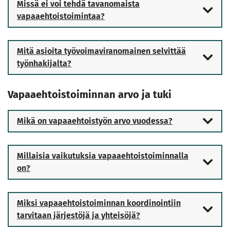
Missä ei voi tehdä tavanomaista
vapaaehtoistoimintaa?
Mitä asioita työvoimaviranomainen selvittää
työnhakijalta?
Vapaaehtoistoiminnan arvo ja tuki
Mikä on vapaaehtoistyön arvo vuodessa?
Millaisia vaikutuksia vapaaehtoistoiminnalla
on?
Miksi vapaaehtoistoiminnan koordinointiin
tarvitaan järjestöjä ja yhteisöjä?