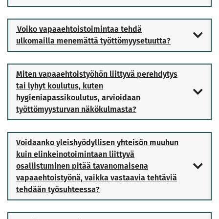
Voiko vapaaehtoistoimintaa tehdä
ulkomailla menemättä työttömyysetuutta?
Miten vapaaehtoistyöhön liittyvä perehdytys
tai lyhyt koulutus, kuten
hygieniapassikoulutus, arvioidaan
työttömyysturvan näkökulmasta?
Voidaanko yleishyödyllisen yhteisön muuhun
kuin elinkeinotoimintaan liittyvä
osallistuminen pitää tavanomaisena
vapaaehtoistyönä, vaikka vastaavia tehtäviä
tehdään työsuhteessa?