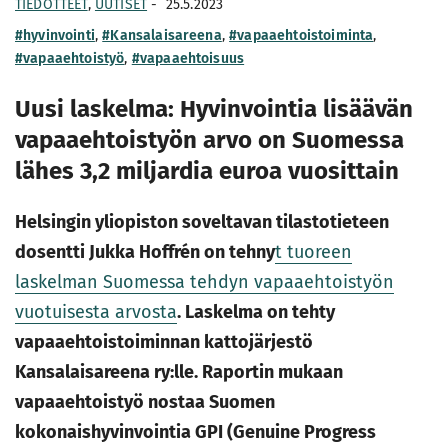
TIEDOTTEET
,
UUTISET
-
25.5.2023
#hyvinvointi
,
#Kansalaisareena
,
#vapaaehtoistoiminta
,
#vapaaehtoistyö
,
#vapaaehtoisuus
Uusi laskelma: Hyvinvointia lisäävän
vapaaehtoistyön arvo on Suomessa
lähes 3,2 miljardia euroa vuosittain
Helsingin yliopiston soveltavan tilastotieteen
dosentti Jukka Hoffrén on tehny
t tuoreen
laskelman Suomessa tehdyn vapaaehtoistyön
vuotuisesta arvosta
. Laskelma on tehty
vapaaehtoistoiminnan kattojärjestö
Kansalaisareena ry:lle. Raportin mukaan
vapaaehtoistyö nostaa Suomen
kokonaishyvinvointia GPI (Genuine Progress