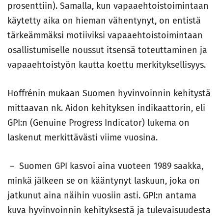
prosenttiin). Samalla, kun vapaaehtoistoimintaan
käytetty aika on hieman vähentynyt, on entistä
tärkeämmäksi motiiviksi vapaaehtoistoimintaan
osallistumiselle noussut itsensä toteuttaminen ja
vapaaehtoistyön kautta koettu merkityksellisyys.
Hoffrénin mukaan Suomen hyvinvoinnin kehitystä
mittaavan nk. Aidon kehityksen indikaattorin, eli
GPI:n (Genuine Progress Indicator) lukema on
laskenut merkittävästi viime vuosina.
– Suomen GPI kasvoi aina vuoteen 1989 saakka,
minkä jälkeen se on kääntynyt laskuun, joka on
jatkunut aina näihin vuosiin asti. GPI:n antama
kuva hyvinvoinnin kehityksestä ja tulevaisuudesta