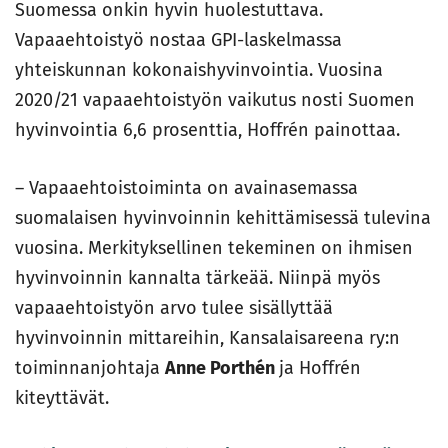
Suomessa onkin hyvin huolestuttava.
Vapaaehtoistyö nostaa GPI-laskelmassa
yhteiskunnan kokonaishyvinvointia. Vuosina
2020/21 vapaaehtoistyön vaikutus nosti Suomen
hyvinvointia 6,6 prosenttia, Hoffrén painottaa.
– Vapaaehtoistoiminta on avainasemassa
suomalaisen hyvinvoinnin kehittämisessä tulevina
vuosina. Merkityksellinen tekeminen on ihmisen
hyvinvoinnin kannalta tärkeää. Niinpä myös
vapaaehtoistyön arvo tulee sisällyttää
hyvinvoinnin mittareihin, Kansalaisareena ry:n
toiminnanjohtaja
Anne Porthén
ja Hoffrén
kiteyttävät.