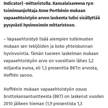
Indicator) -mittaristolla. Kansalaisareena ry:n
toiminnanjohtaja Anne Porthénin mukaan
vapaaehtoistyön arvon laskenta tulisi sisällyttää
pysyvästi hyvinvoinnin mittaristoon.
– Vapaaehtoistyö lisää aiempien tutkimusten
mukaan sen tekijöiden ja koko yhteiskunnan
hyvinvointia. Tämän tuoreen laskelman mukaan
vapaaehtoistyön arvo on vuosittain lähes 3,2
miljardia euroa, eli 1,3 prosenttia BKT:n arvosta,
Hoffrén sanoo.
Hoffrénin mukaan vapaaehtoistyön osuus
bruttokansantuotteesta (BKT) on laskenut vuoden
2010 jälkeen hieman (1,9 prosentista 1,3