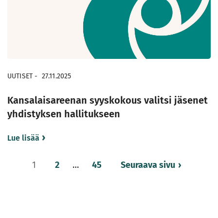
UUTISET
-
27.11.2025
Kansalaisareenan syyskokous valitsi jäsenet
yhdistyksen hallitukseen
Lue lisää
Lisää
1
2
…
45
Seuraava sivu
artikkeleita