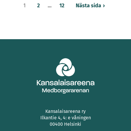
Fler
1
2
…
12
Nästa sida
artiklar
Kansalaisareena ry
Ilkantie 4, 4: e våningen
00400 Helsinki