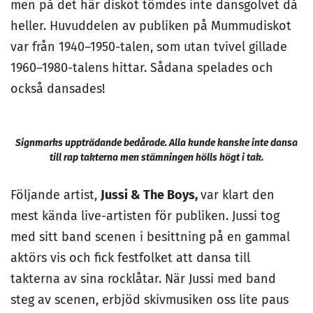
men på det här diskot tömdes inte dansgolvet då
heller. Huvuddelen av publiken på Mummudiskot
var från 1940–1950-talen, som utan tvivel gillade
1960–1980-talens hittar. Sådana spelades och
också dansades!
Signmarks uppträdande bedårade. Alla kunde kanske inte dansa
till rap takterna men stämningen hölls högt i tak.
Följande artist,
Jussi & The Boys,
var klart den
mest kända live-artisten för publiken. Jussi tog
med sitt band scenen i besittning på en gammal
aktörs vis och fick festfolket att dansa till
takterna av sina rocklåtar. När Jussi med band
steg av scenen, erbjöd skivmusiken oss lite paus