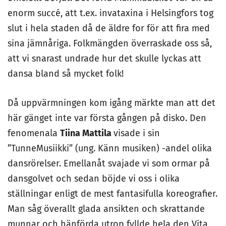
enorm succé, att t.ex. invataxina i Helsingfors tog
slut i hela staden då de äldre for för att fira med
sina jämnåriga. Folkmängden överraskade oss så,
att vi snarast undrade hur det skulle lyckas att
dansa bland så mycket folk!
Då uppvärmningen kom igång märkte man att det
här gänget inte var första gången på disko. Den
fenomenala
Tiina Mattila
visade i sin
”TunneMusiikki” (ung. Känn musiken) -andel olika
dansrörelser. Emellanåt svajade vi som ormar på
dansgolvet och sedan böjde vi oss i olika
ställningar enligt de mest fantasifulla koreografier.
Man såg överallt glada ansikten och skrattande
munnar och hänförda utrop fyllde hela den Vita