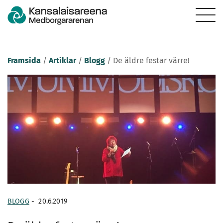
Framsida
/
Artiklar
/
Blogg
/
De äldre festar värre!
BLOGG
-
20.6.2019