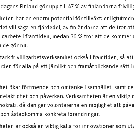
 I dagens Finland gör upp till 47 % av finländarna frivill
mheten har en enorm potential för tillväxt: enligtutredni
et vill säga en fjärdedel, av finländarna att de tror a
lligarbete i framtiden, medan 36 % tror att de kommer a
 de gör nu.
tark frivilligarbetsverksamhet också i framtiden, så att
ärden för alla på ett jämlikt och framåtblickande sätt
amhet ökar förtroende och omtanke i samhället, samt g
l delaktighet och påverkan. Verksamheten är en viktig 
okrati, då den ger volontärerna en möjlighet att påve
m och åstadkomma konkreta förändringar.
mheten är också en viktig källa för innovationer som ut