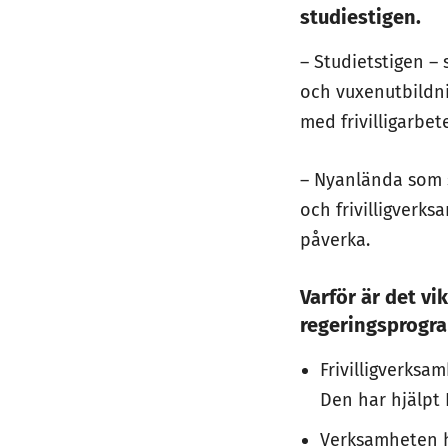
studiestigen.
– Studietstigen –
och vuxenutbildni
med frivilligarbet
– Nyanlända som s
och frivilligverks
påverka.
Varför är det vik
regeringsprogr
Frivilligverksa
Den har hjälpt 
Verksamheten ha