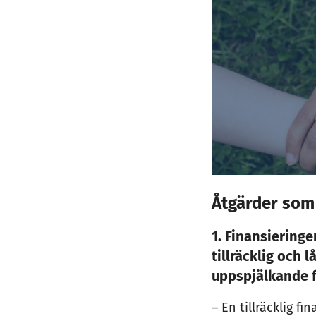
Åtgärder som
1. Finansieringe
tillräcklig och 
uppspjälkande f
– En tillräcklig f