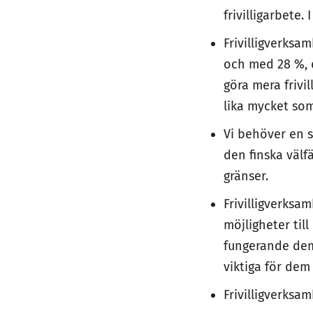
frivilligarbete.
Frivilligverksa
och med 28 %, d
göra mera frivi
lika mycket som
Vi behöver en s
den finska välf
gränser.
Frivilligverks
möjligheter til
fungerande dem
viktiga för de
Frivilligverksa