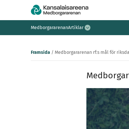
Medborgararenan
Artiklar
Framsida
/
Medborgararenan rf:s mål för riksd
Medborgara