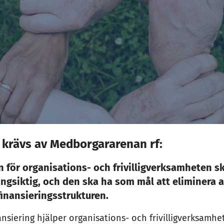
 krävs av Medborgararenan rf
:
n för organisations- och frivilligverksamheten s
långsiktig, och den ska ha som mål att eliminera 
inansieringsstrukturen
.
inansiering hjälper organisations- och frivilligverksamhe