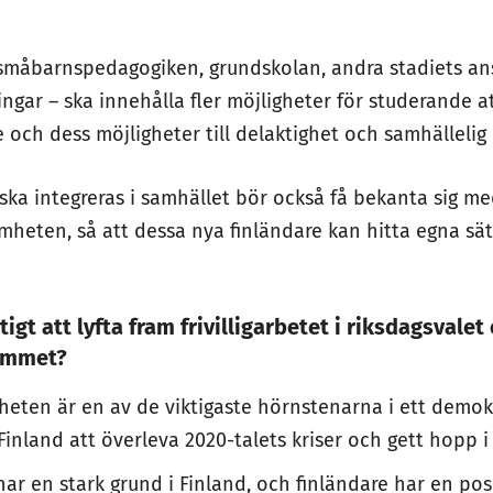
 småbarnspedagogiken, grundskolan, andra stadiets ans
ngar – ska innehålla fler möjligheter för studerande a
e och dess möjligheter till delaktighet och samhällelig
ka integreras i samhället bör också få bekanta sig me
amheten, så att dessa nya finländare kan hitta egna sät
tigt att lyfta fram frivilligarbetet i riksdagsvalet
ammet?
mheten är en av de viktigaste hörnstenarna i ett demok
Finland att överleva 2020-talets kriser och gett hopp i 
r en stark grund i Finland, och finländare har en positi