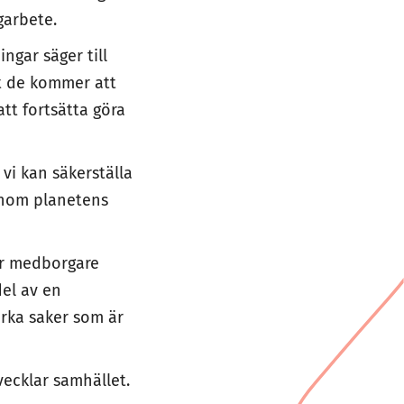
igarbete.
ngar säger till
tt de kommer att
tt fortsätta göra
 vi kan säkerställa
 inom planetens
er medborgare
del av en
rka saker som är
vecklar samhället.