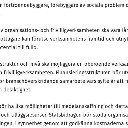
om förtroendebyggare, förebyggare av sociala problem oc
.
v organisations- och frivilligverksamheten ska vara lån
mottagare kan förutse verksamhetens framtid och utnyt
ntial till fullo.
 struktur och nivå ska möjliggöra en oberoende verks
h frivilligverksamheten. Finansieringsstrukturen bör ut
 för branschöverskridande samarbete vars syfte är att 
 delaktighet.
bör ha lika möjligheter till medelanskaffning och dett
och tilläggsresurser. Statsbidragen bör stöda organisa
ingen, i synnerhet genom att godkänna kostnaderna 