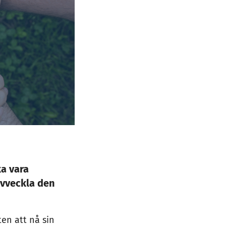
ka vara
avveckla den
ten att nå sin