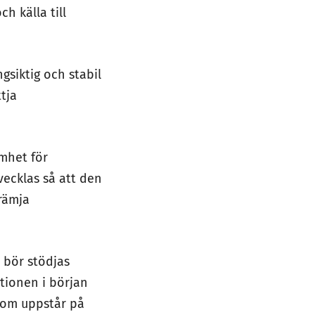
h källa till
gsiktig och stabil
tja
amhet för
vecklas så att den
främja
a bör stödjas
tionen i början
som uppstår på