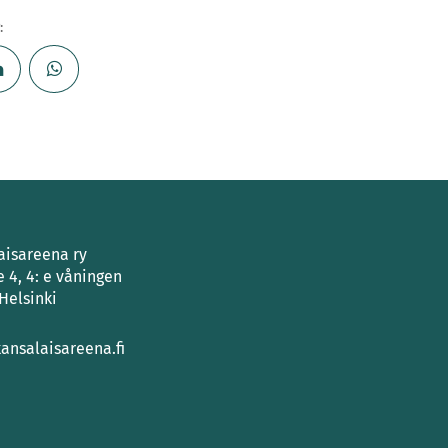
:
aisareena ry
e 4, 4: e våningen
Helsinki
ansalaisareena.fi