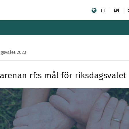
FI
EN
agsvalet 2023
renan rf:s mål för riksdagsvalet