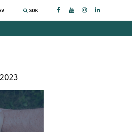
SV
SÖK
 2023