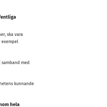
fentliga
er, ska vara
r exempel
r i samband med
amhetens kunnande
enom hela