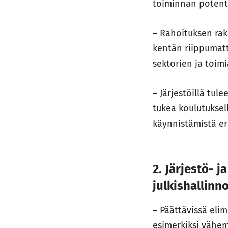
toiminnan potenti
– Rahoituksen rak
kentän riippumatt
sektorien ja toim
– Järjestöillä tul
tukea koulutuksell
käynnistämistä er
2. Järjestö-
julkishallinn
– Päättävissä eli
esimerkiksi vähemm