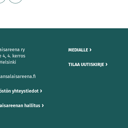
aisareena ry
MEDIALLE
e 4, 4. kerros
Helsinki
TILAA UUTISKIRJE
ansalaisareena.fi
östön yhteystiedot
aisareenan hallitus