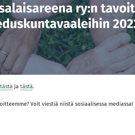
t
tästä
ja
tästä
.
voitteemme? Voit viestiä niistä sosiaalisessa mediassa!