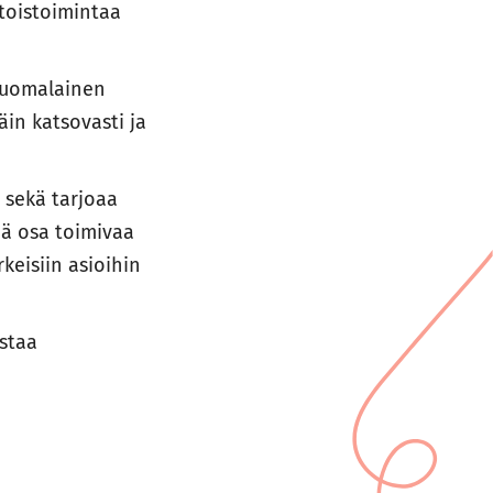
toistoimintaa
 suomalainen
in katsovasti ja
 sekä tarjoaa
eä osa toimivaa
keisiin asioihin
staa