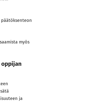
sa päätöksenteon
 osaamista myös
i oppijan
teen
isätä
isuuteen ja