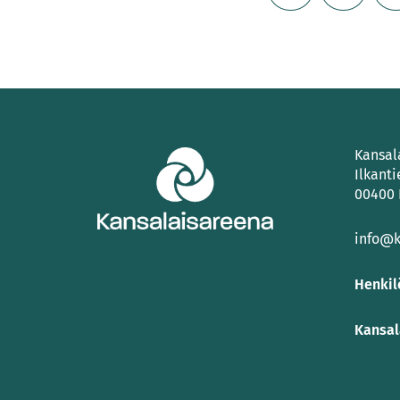
Kansal
Ilkanti
00400 
info@k
Henkil
Kansal