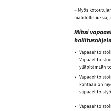
– Myös kotoutujan
mahdollisuuksia, 
Miksi vapaae
hallitusohje
Vapaaehtoistoi
Vapaaehtoistoi
ylläpitämään to
Vapaaehtoistoi
kohtaan on myö
vapaaehtoistyö
Vapaaehtoistoim