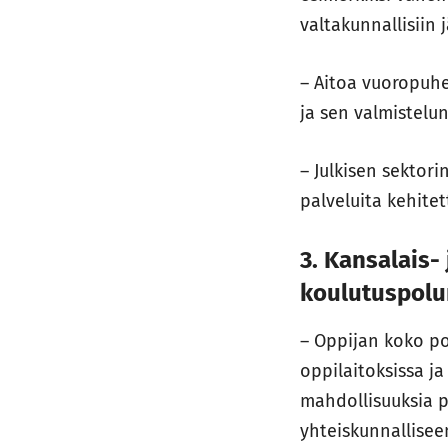
valtakunnallisiin 
– Aitoa vuoropuhe
ja sen valmistelu
– Julkisen sektor
palveluita kehite
3. Kansalais-
koulutuspolu
– Oppijan koko po
oppilaitoksissa j
mahdollisuuksia 
yhteiskunnallisee