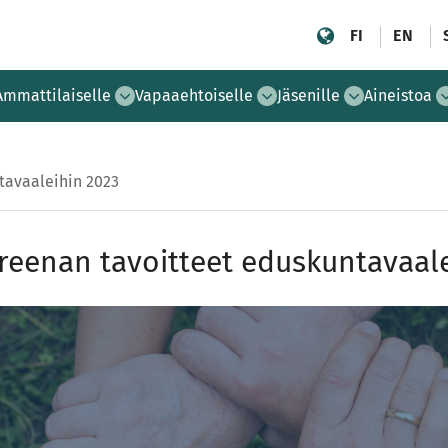
FI
EN
Ammattilaiselle
Vapaaehtoiselle
Jäsenille
Aineistoa
tavaaleihin 2023
reenan tavoitteet eduskuntavaal