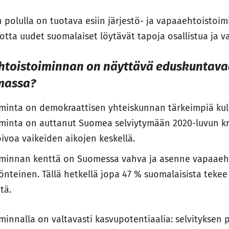
 polulla on tuotava esiin järjestö- ja vapaaehtoistoi
jotta uudet suomalaiset löytävät tapoja osallistua ja v
htoistoiminnan on näyttävä eduskuntavaa
lmassa?
minta on demokraattisen yhteiskunnan tärkeimpiä kul
minta on auttanut Suomea selviytymään 2020-luvun kri
ivoa vaikeiden aikojen keskellä.
minnan kenttä on Suomessa vahva ja asenne vapaaeh
nteinen. Tällä hetkellä jopa 47 % suomalaisista tekee
tä.
innalla on valtavasti kasvupotentiaalia: selvityksen 