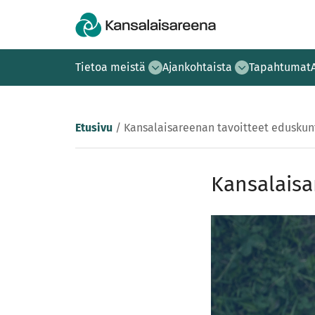
Tietoa meistä
Ajankohtaista
Tapahtumat
Etusivu
/
Kansalaisareenan tavoitteet eduskun
Kansalaisa