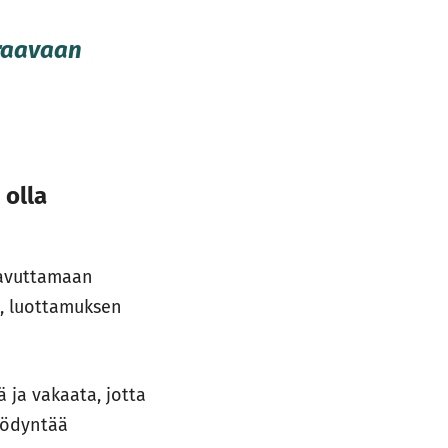
uraavaan
 olla
aavuttamaan
ä, luottamuksen
 ja vakaata, jotta
yödyntää