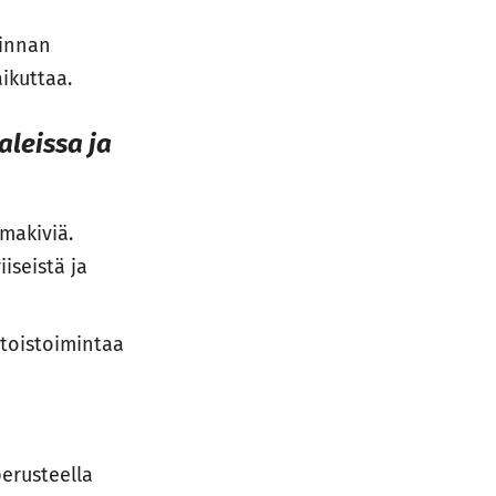
minnan
aikuttaa.
leissa ja
makiviä.
iseistä ja
toistoimintaa
perusteella