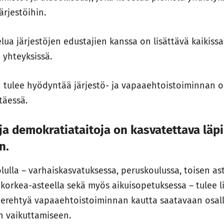
järjestöihin.
lua järjestöjen edustajien kanssa on lisättävä kaikis
n yhteyksissä.
in tulee hyödyntää järjestö- ja vapaaehtoistoiminnan
ttäessä.
 ja demokratiataitoja on kasvatettava läp
n.
lulla – varhaiskasvatuksessa, peruskoulussa, toisen as
a korkea-asteella sekä myös aikuisopetuksessa – tulee l
perehtyä vapaaehtoistoiminnan kautta saatavaan osall
n vaikuttamiseen.