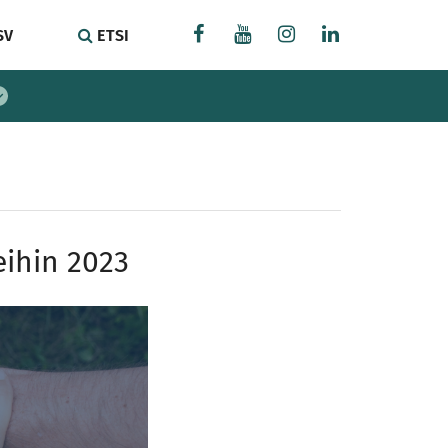
SV
ETSI
eihin 2023