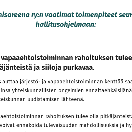
isareena ry:n vaatimat toimenpiteet se
hallitusohjelmaan:
ja vapaaehtoistoiminnan rahoituksen tulee
käjänteistä ja siiloja purkavaa.
us auttaa järjestö- ja vapaaehtoistoiminnan kenttää s
insa yhteiskunnallisten ongelmien ennaltaehkäisijän
hteiskunnan uudistamisen lähteenä.
aaehtoistoiminnan rahoituksen tulee olla pitkäjänteistä
 voivat ennakoida tulevaisuuden mahdollisuuksia ja h