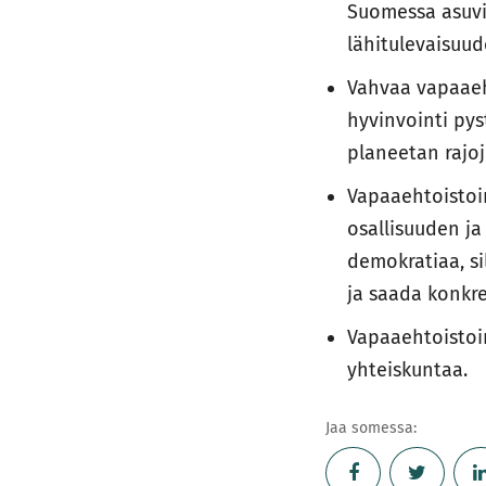
Suomessa asuvi
lähitulevaisuu
Vahvaa vapaaeh
hyvinvointi pys
planeetan rajoj
Vapaaehtoistoim
osallisuuden j
demokratiaa, si
ja saada konkr
Vapaaehtoistoi
yhteiskuntaa.
Jaa somessa: