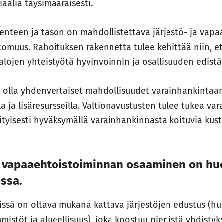
aalia täysimääräisesti.
enteen ja tason on mahdollistettava järjestö- ja vap
omuus. Rahoituksen rakennetta tulee kehittää niin, ett
ialojen yhteistyötä hyvinvoinnin ja osallisuuden edist
ee olla yhdenvertaiset mahdollisuudet varainhankintaan,
a ja lisäresursseilla. Valtionavustusten tulee tukea v
ityisesti hyväksymällä varainhankinnasta koituvia kus
 ja vapaaehtoistoiminnan osaaminen on h
ossa.
missä on oltava mukana kattava järjestöjen edustus (
istöt ja alueellisuus), joka koostuu pienistä yhdistyk