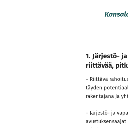
Kansala
1. Järjestö- 
riittävää, pit
– Riittävä rahoit
täyden potentiaal
rakentajana ja y
– Järjestö- ja vap
avustuksensaajat