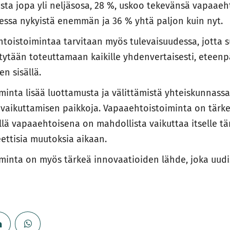
sta jopa yli neljäsosa, 28 %, uskoo tekevänsä vapaaeh
dessa nykyistä enemmän ja 36 % yhtä paljon kuin nyt.
toistoimintaa tarvitaan myös tulevaisuudessa, jotta
tytään toteuttamaan kaikille yhdenvertaisesti, eteenpä
en sisällä.
inta lisää luottamusta ja välittämistä yhteiskunnassa
a vaikuttamisen paikkoja. Vapaaehtoistoiminta on tärk
llä vapaaehtoisena on mahdollista vaikuttaa itselle tär
eettisia muutoksia aikaan.
minta on myös tärkeä innovaatioiden lähde, joka uudi