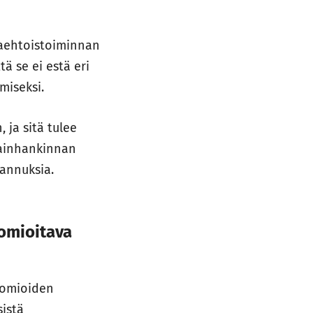
aaehtoistoiminnan
ä se ei estä eri
ämiseksi.
 ja sitä tulee
arainhankinnan
tannuksia.
uomioitava
huomioiden
sistä