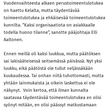
Vuodenvaihteesta alkaen perustoimeentulotukea
on haettu Kelalta, mutta täydentävää
toimeentulotukea ja ehkäisevää toimeentulotukea
kunnilta. ”Kaksi organisaatiota on asiakkaalle
todella huono tilanne”, sanotte pääjohtaja Elli
Aaltonen.
Ennen meillä oli kaksi luukkua, mutta päätöksen
sai lakisääteisessä seitsemässä päivässä. Nyt yksi
luukku, eikä päätöstä ole tullut neljässäkään
kuukaudessa. Tai onhan niitä tuhottomasti, mutta
yhtään lainmukaista ja oikein laskettua ei ole
näkynyt. Voin kertoa, että ilman kunnalta
saatavaa täydentävää toimeentulotukea en olisi
syönyt mitään, en olisi päässyt matkustamaan