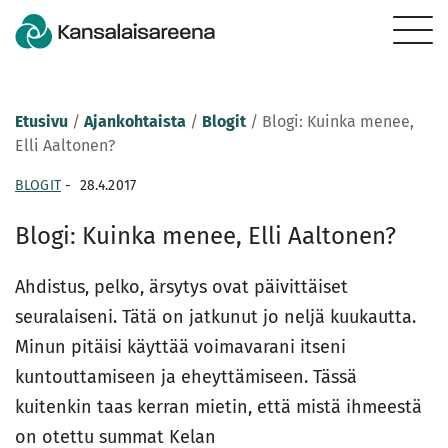
Etusivu
/
Ajankohtaista
/
Blogit
/
Blogi: Kuinka menee,
Elli Aaltonen?
BLOGIT
-
28.4.2017
Blogi: Kuinka menee, Elli Aaltonen?
Ahdistus, pelko, ärsytys ovat päivittäiset
seuralaiseni. Tätä on jatkunut jo neljä kuukautta.
Minun pitäisi käyttää voimavarani itseni
kuntouttamiseen ja eheyttämiseen. Tässä
kuitenkin taas kerran mietin, että mistä ihmeestä
on otettu summat Kelan