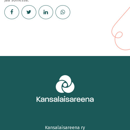
Jaa somessa:
Kansalaisareena ry