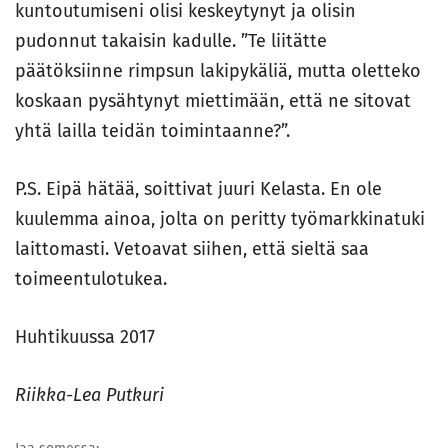
kuntoutumiseni olisi keskeytynyt ja olisin
pudonnut takaisin kadulle. ”Te liitätte
päätöksiinne rimpsun lakipykäliä, mutta oletteko
koskaan pysähtynyt miettimään, että ne sitovat
yhtä lailla teidän toimintaanne?”.
P.S. Eipä hätää, soittivat juuri Kelasta. En ole
kuulemma ainoa, jolta on peritty työmarkkinatuki
laittomasti. Vetoavat siihen, että sieltä saa
toimeentulotukea.
Huhtikuussa 2017
Riikka-Lea Putkuri