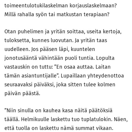
toimeentulotukilaskelman korjauslaskelmaan?
Millä rahalla syön tai matkustan terapiaan?
Otan puhelimen ja yritän soittaa, useita kertoja,
tuloksetta, kunnes luovutan. Ja yritän taas
uudelleen. Jos pääsen läpi, kuuntelen
jonotusääntä vähintään puoli tuntia. Lopulta
vastauskin on tuttu: ”En osaa auttaa. Laitan
tämän asiantuntijalle”. Lupaillaan yhteydenottoa
seuraavaksi päiväksi, joka sitten tulee kolmen
päivän päästä.
”Niin sinulla on kauhea kasa näitä päätöksiä
täällä. Helmikuulle laskettu tuo tuplatulokin. Näen,
että tuolla on laskettu nämä summat vikaan.