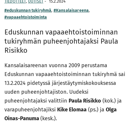
TIEDOTTEET
,
UUTISET
-
15.2.2024
#eduskunnan tukiryhmä
,
#Kansalaisareena
,
#vapaaehtoistoiminta
Eduskunnan vapaaehtoistoiminnan
tukiryhmän puheenjohtajaksi Paula
Risikko
Kansalaisareenan vuonna 2009 perustama
Eduskunnan vapaaehtoistoiminnan tukiryhmä sai
13.2.2024 pidetyssä järjestäytymiskokouksessa
uuden puheenjohtajiston. Uudeksi
puheenjohtajaksi valittiin
Paula Risikko
(kok.) ja
varapuheenjohtajiksi
Kike Elomaa
(ps.) ja
Olga
Oinas-Panuma
(kesk.).