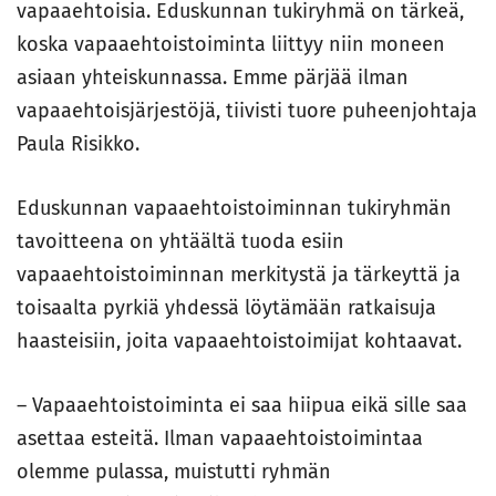
vapaaehtoisia. Eduskunnan tukiryhmä on tärkeä,
koska vapaaehtoistoiminta liittyy niin moneen
asiaan yhteiskunnassa. Emme pärjää ilman
vapaaehtoisjärjestöjä, tiivisti tuore puheenjohtaja
Paula Risikko.
Eduskunnan vapaaehtoistoiminnan tukiryhmän
tavoitteena on yhtäältä tuoda esiin
vapaaehtoistoiminnan merkitystä ja tärkeyttä ja
toisaalta pyrkiä yhdessä löytämään ratkaisuja
haasteisiin, joita vapaaehtoistoimijat kohtaavat.
– Vapaaehtoistoiminta ei saa hiipua eikä sille saa
asettaa esteitä. Ilman vapaaehtoistoimintaa
olemme pulassa, muistutti ryhmän