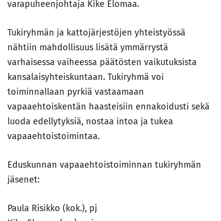
varapuheenjohtaja Kike Elomaa.
Tukiryhmän ja kattojärjestöjen yhteistyössä
nähtiin mahdollisuus lisätä ymmärrystä
varhaisessa vaiheessa päätösten vaikutuksista
kansalaisyhteiskuntaan. Tukiryhmä voi
toiminnallaan pyrkiä vastaamaan
vapaaehtoiskentän haasteisiin ennakoidusti sekä
luoda edellytyksiä, nostaa intoa ja tukea
vapaaehtoistoimintaa.
Eduskunnan vapaaehtoistoiminnan tukiryhmän
jäsenet:
Paula Risikko (kok.), pj