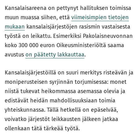
Kansalaisareena on pettynyt hallituksen toimissa
muun muassa siihen, että
viimeisimpien tietojen
mukaan
kansalaisjärjestöjen rasismin vastaisesta
työstä on leikattu. Esimerkiksi Pakolaisneuvonnan
koko 300 000 euron Oikeusministeriöltä saama
avustus
on päätetty lakkauttaa
.
Kansalaisjärjestöillä on suuri merkitys risteävän ja
moniperusteisen syrjinnän torjumisessa: monet
niistä tukevat heikommassa asemassa olevia ja
edistävät heidän mahdollisuuksiaan toimia
yhteiskunnassa. Tällä hetkellä on epäselvää,
voivatko järjestöt leikkausten jälkeen jatkaa
ollenkaan tätä tärkeää työtä.