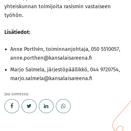
yhteiskunnan toimijoita rasismin vastaiseen
työhön.
Lisätiedot:
Anne Porthén, toiminnanjohtaja, 050 5510057,
anne.porthen@kansalaisareena.fi
Marjo Salmela, järjestöpäällikkö, 044 9720754,
marjo.salmela@kansalaisareena.fi
Jaa somessa: