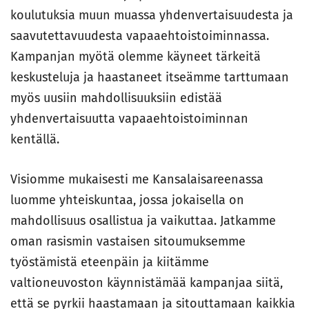
koulutuksia muun muassa yhdenvertaisuudesta ja
saavutettavuudesta vapaaehtoistoiminnassa.
Kampanjan myötä olemme käyneet tärkeitä
keskusteluja ja haastaneet itseämme tarttumaan
myös uusiin mahdollisuuksiin edistää
yhdenvertaisuutta vapaaehtoistoiminnan
kentällä.
Visiomme mukaisesti me Kansalaisareenassa
luomme yhteiskuntaa, jossa jokaisella on
mahdollisuus osallistua ja vaikuttaa. Jatkamme
oman rasismin vastaisen sitoumuksemme
työstämistä eteenpäin ja kiitämme
valtioneuvoston käynnistämää kampanjaa siitä,
että se pyrkii haastamaan ja sitouttamaan kaikkia