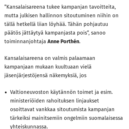
”Kansalaisareena tukee kampanjan tavoitteita,
mutta julkisen hallinnon sitoutuminen niihin on
tällä hetkellä liian löyhää. Tähän pohjautuu
päätös jättäytyä kampanjasta pois”, sanoo
toiminnanjohtaja
Anne Porthén
.
Kansalaisareena on valmis palaamaan
kampanjaan mukaan kuultuaan vielä
jäsenjärjestöjensä näkemyksiä, jos
Valtioneuvoston käytännön toimet ja esim.
ministeriöiden rahoituksen linjaukset
osoittavat vankkaa sitoutumista kampanjan
tärkeiksi mainitsemiin ongelmiin suomalaisessa
yhteiskunnassa.