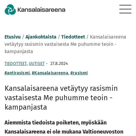
Etusivu
/
Ajankohtaista
/
Tiedotteet
/
Kansalaisareena
vetäytyy rasismin vastaisesta Me puhumme teoin -
kampanjasta
TIEDOTTEET
,
UUTISET
-
27.8.2024
#antirasismi
,
#Kansalaisareena
,
#rasismi
Kansalaisareena vetäytyy rasismin
vastaisesta Me puhumme teoin -
kampanjasta
Aiemmista tiedoista poiketen, myöskään
Kansalaisareena ei ole mukana Valtioneuvoston