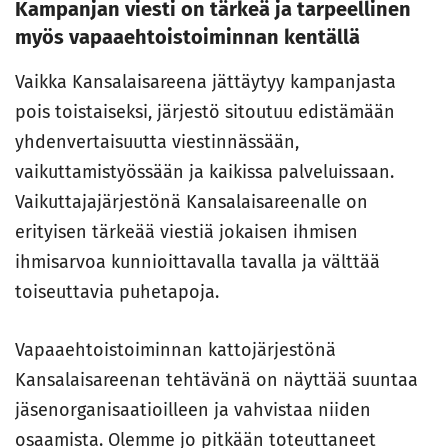
Kampanjan viesti on tärkeä ja tarpeellinen
myös vapaaehtoistoiminnan kentällä
Vaikka Kansalaisareena jättäytyy kampanjasta
pois toistaiseksi, järjestö sitoutuu edistämään
yhdenvertaisuutta viestinnässään,
vaikuttamistyössään ja kaikissa palveluissaan.
Vaikuttajajärjestönä Kansalaisareenalle on
erityisen tärkeää viestiä jokaisen ihmisen
ihmisarvoa kunnioittavalla tavalla ja välttää
toiseuttavia puhetapoja.
Vapaaehtoistoiminnan kattojärjestönä
Kansalaisareenan tehtävänä on näyttää suuntaa
jäsenorganisaatioilleen ja vahvistaa niiden
osaamista. Olemme jo pitkään toteuttaneet