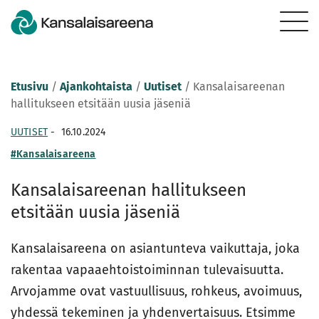
Etusivu
/
Ajankohtaista
/
Uutiset
/
Kansalaisareenan
hallitukseen etsitään uusia jäseniä
UUTISET
-
16.10.2024
#Kansalaisareena
Kansalaisareenan hallitukseen
etsitään uusia jäseniä
Kansalaisareena on asiantunteva vaikuttaja, joka
rakentaa vapaaehtoistoiminnan tulevaisuutta.
Arvojamme ovat vastuullisuus, rohkeus, avoimuus,
yhdessä tekeminen ja yhdenvertaisuus. Etsimme