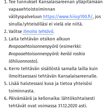
Tee tunnukset Kansalaisareenan ylläpitämään
vapaaehtoistoiminnan
välityspalveluun
https://www.hiiop100.fi/
, jos
sinulla/yhteisölläsi ei vielä ole niitä.
Valitse
Ilmoita tehtävä
.
Laita tehtävän otsikon alkuun
#vapaaehtoisonnenpyörä
(esimerkki:
#vapaaehtoisonnenpyörä: kerää roskia
lähiluonnosta
).
Kerro tehtävän sisällöstä samalla lailla kuin
ilmoittaessasi tehtävän Kansalaisareenalle.
Lisää halutessasi kuva ja tietoa yhteisösi
toiminnasta.
Päivämäärä ja kellonaika: lähtökohtaisesti
tehtävät ovat voimassa 31.12.2020 asti.