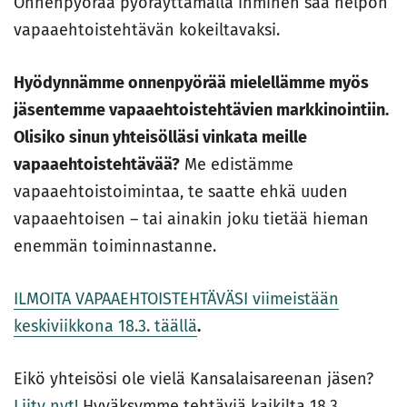
Onnenpyörää pyöräyttämällä ihminen saa helpon
vapaaehtoistehtävän kokeiltavaksi.
Hyödynnämme onnenpyörää mielellämme myös
jäsentemme vapaaehtoistehtävien markkinointiin.
Olisiko sinun yhteisölläsi vinkata meille
vapaaehtoistehtävää?
Me edistämme
vapaaehtoistoimintaa, te saatte ehkä uuden
vapaaehtoisen – tai ainakin joku tietää hieman
enemmän toiminnastanne.
ILMOITA VAPAAEHTOISTEHTÄVÄSI viimeistään
keskiviikkona 18.3. täällä
.
Eikö yhteisösi ole vielä Kansalaisareenan jäsen?
Liity nyt!
Hyväksymme tehtäviä kaikilta 18.3.