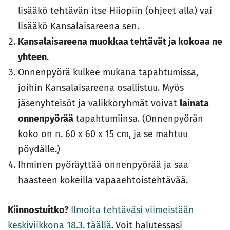
lisääkö tehtävän itse Hiiopiin (ohjeet alla) vai
lisääkö Kansalaisareena sen.
Kansalaisareena muokkaa tehtävät ja kokoaa ne
yhteen
.
Onnenpyörä kulkee mukana tapahtumissa,
joihin Kansalaisareena osallistuu. Myös
jäsenyhteisöt ja valikkoryhmät voivat
lainata
onnenpyörää
tapahtumiinsa. (Onnenpyörän
koko on n. 60 x 60 x 15 cm, ja se mahtuu
pöydälle.)
Ihminen pyöräyttää onnenpyörää ja saa
haasteen kokeilla vapaaehtoistehtävää.
Kiinnostuitko?
Ilmoita tehtäväsi viimeistään
keskiviikkona 18.3. täällä
.
Voit halutessasi