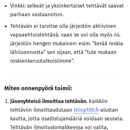
Vinkki: selkeät ja yksinkertaiset tehtävät saavat
parhaan vastaanoton.
Tehtävän ei tarvitse olla järjestön aktiivinen
vapaaehtoistehtävä, vaan se voi olla myös ns.
järjestön hengen mukainen: esim. ”kerää roskia
lähiluonnosta” sen sijaan, että ”tule mukaan
roskienkeruutalkoisiimme”.
Miten onnenpyörä toimii:
Jäsenyhteisö ilmoittaa tehtävän.
Kaikkiin
tehtäviin ilmoittaudutaan
Hiiop100.fi
-alustan
kautta, jotta osallistujamääriä voidaan seurata.
Tehtävän ilmoituslomakkeessa voi valita,