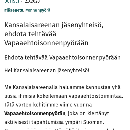
UUTISET
-
2.3.2020
#jäsenetu
,
#onnenpyörä
Kansalaisareenan jäsenyhteisö,
ehdota tehtävää
Vapaaehtoisonnenpyörään
Ehdota tehtävää Vapaaehtoisonnenpyörään
Hei Kansalaisareenan jäsenyhteisö!
Me Kansalaisareenalla haluamme kannustaa yhä
uusia ihmisiä kokeilemaan vapaaehtoistoimintaa.
Tätä varten kehitimme viime vuonna
Vapaaehtoisonnenpyörän
, joka on kiertänyt
aktiivisesti tapahtumissa ympäri Suomen.