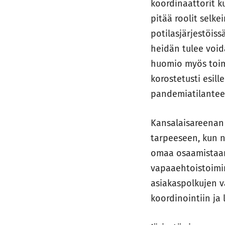
koordinaattorit k
pitää roolit selke
potilasjärjestöiss
heidän tulee void
huomio myös toim
korostetusti esil
pandemiatilantee
Kansalaisareenan 
tarpeeseen, kun ni
omaa osaamistaan 
vapaaehtoistoimin
asiakaspolkujen v
koordinointiin ja