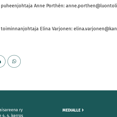
puheenjohtaja Anne Porthén: anne.porthen@luontoliit
toiminnanjohtaja Elina Varjonen: elina.varjonen@kansa
aisareena ry
MEDIALLE
e 4, 4. kerros