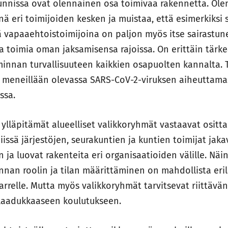
unnissa ovat olennainen osa toimivaa rakennetta. Ol
inä eri toimijoiden kesken ja muistaa, että esimerkiksi s
ä vapaaehtoistoimijoina on paljon myös itse sairastunei
a toimia oman jaksamisensa rajoissa. On erittäin tärke
innan turvallisuuteen kaikkien osapuolten kannalta.
le meneillään olevassa SARS-CoV-2-viruksen aiheuttama
ssa.
ylläpitämät alueelliset valikkoryhmät vastaavat ositta
issä järjestöjen, seurakuntien ja kuntien toimijat jakav
ja luovat rakenteita eri organisaatioiden välille. Näi
nan roolin ja tilan määrittäminen on mahdollista eril
arrelle. Mutta myös valikkoryhmät tarvitsevat riittävä
 laadukkaaseen koulutukseen.