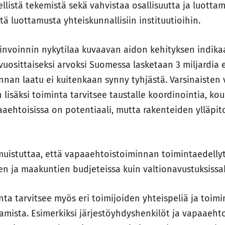
ellistä tekemistä sekä vahvistaa osallisuutta ja luotta
ttä luottamusta yhteiskunnallisiin instituutioihin.
invoinnin nykytilaa kuvaavan aidon kehityksen indik
uosittaiseksi arvoksi Suomessa lasketaan 3 miljardia 
nan laatu ei kuitenkaan synny tyhjästä. Varsinaisten 
 lisäksi toiminta tarvitsee taustalle koordinointia, kou
aaehtoisissa on potentiaali, mutta rakenteiden ylläpit
uistuttaa, että vapaaehtoistoiminnan toimintaedellyt
ien ja maakuntien budjeteissa kuin valtionavustuksissa
ta tarvitsee myös eri toimijoiden yhteispeliä ja toim
amista. Esimerkiksi järjestöyhdyshenkilöt ja vapaaeht