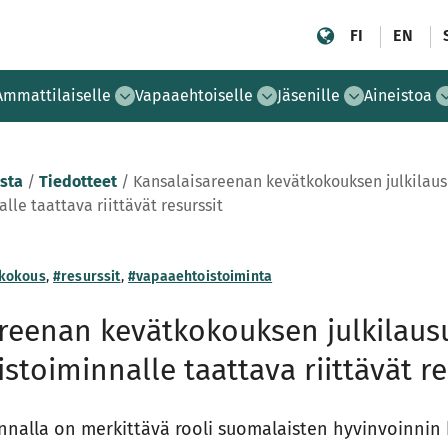
FI
EN
Ammattilaiselle
Vapaaehtoiselle
Jäsenille
Aineistoa
sta
/
Tiedotteet
/
Kansalaisareenan kevätkokouksen julkilau
le taattava riittävät resurssit
0
kokous
,
#resurssit
,
#vapaaehtoistoiminta
reenan kevätkokouksen julkilau
stoiminnalle taattava riittävät re
nalla on merkittävä rooli suomalaisten hyvinvoinnin 