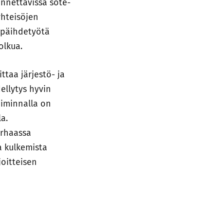
ennettavissa sote-
yhteisöjen
a päihdetyötä
polkua.
ttaa järjestö- ja
ellytys hyvin
oiminnalla on
a.
arhaassa
a kulkemista
joitteisen