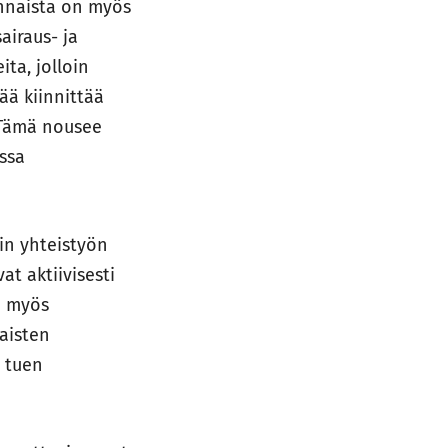
ennaista on myös
airaus- ja
ta, jolloin
ää kiinnittää
 Tämä nousee
ssa
in yhteistyön
at aktiivisesti
n myös
aisten
n tuen