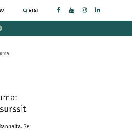
SV
ETSI
suma:
suma:
surssit
kannalta. Se