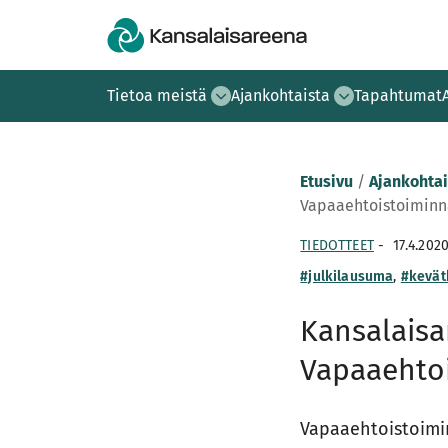
Tietoa meistä
Ajankohtaista
Tapahtumat
Etusivu
/
Ajankohtai
Vapaaehtoistoiminnal
TIEDOTTEET
-
17.4.202
#julkilausuma
,
#kevät
Kansalaisa
Vapaaehtoi
Vapaaehtoistoimin