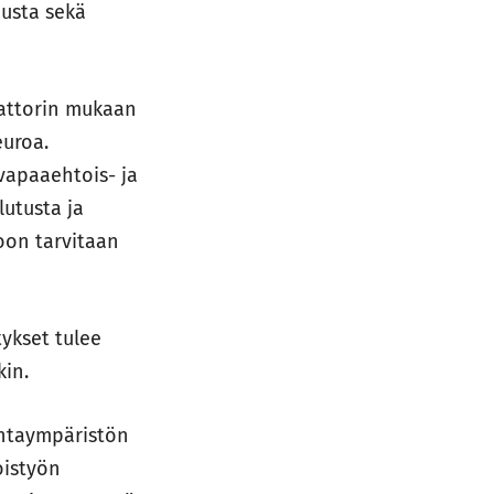
musta sekä
aattorin mukaan
euroa.
vapaaehtois- ja
lutusta ja
oon tarvitaan
ykset tulee
kin.
intaympäristön
oistyön