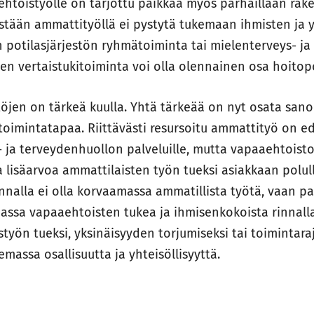
aehtoistyölle on tarjottu paikkaa myös parhaillaan rak
ästään ammattityöllä ei pystytä tukemaan ihmisten ja 
n potilasjärjestön ryhmätoiminta tai mielenterveys- j
en vertaistukitoiminta voi olla olennainen osa hoito
öjen on tärkeä kuulla. Yhtä tärkeää on nyt osata sanoi
oimintatapaa. Riittävästi resursoitu ammattityö on ed
li- ja terveydenhuollon palveluille, mutta vapaaehtoist
 lisäarvoa ammattilaisten työn tueksi asiakkaan polull
nalla ei olla korvaamassa ammatillista työtä, vaan p
ssa vapaaehtoisten tukea ja ihmisenkokoista rinnall
styön tueksi, yksinäisyyden torjumiseksi tai toimintara
emassa osallisuutta ja yhteisöllisyyttä.