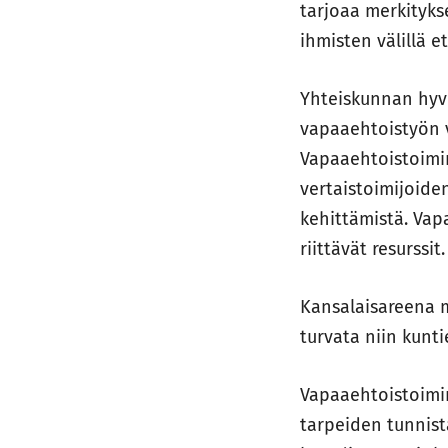
tarjoaa merkityks
ihmisten välillä e
Yhteiskunnan hyv
vapaaehtoistyön v
Vapaaehtoistoimin
vertaistoimijoiden
kehittämistä. Vap
riittävät resurssit.
Kansalaisareena m
turvata niin kunt
Vapaaehtoistoimin
tarpeiden tunnist