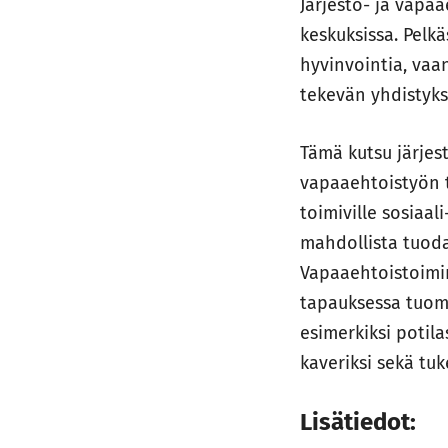
Järjestö- ja vapa
keskuksissa. Pelk
hyvinvointia, vaa
tekevän yhdistyks
Tämä kutsu järjest
vapaaehtoistyön t
toimiville sosiaa
mahdollista tuoda
Vapaaehtoistoimin
tapauksessa tuoma
esimerkiksi potila
kaveriksi sekä tuk
Lisätiedot: