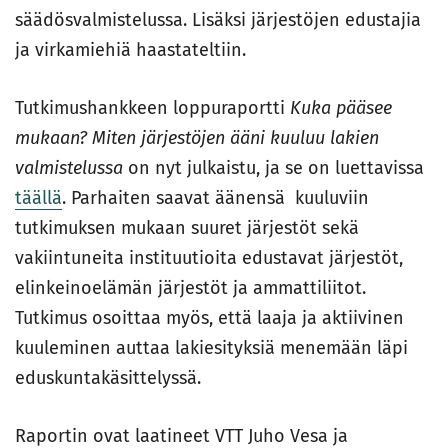
säädösvalmistelussa. Lisäksi järjestöjen edustajia
ja virkamiehiä haastateltiin.
Tutkimushankkeen loppuraportti
Kuka pääsee
mukaan? Miten järjestöjen ääni kuuluu lakien
valmistelussa
on nyt julkaistu, ja se on luettavissa
täällä
. Parhaiten saavat äänensä kuuluviin
tutkimuksen mukaan suuret järjestöt sekä
vakiintuneita instituutioita edustavat järjestöt,
elinkeinoelämän järjestöt ja ammattiliitot.
Tutkimus osoittaa myös, että laaja ja aktiivinen
kuuleminen auttaa lakiesityksiä menemään läpi
eduskuntakäsittelyssä.
Raportin ovat laatineet VTT Juho Vesa ja