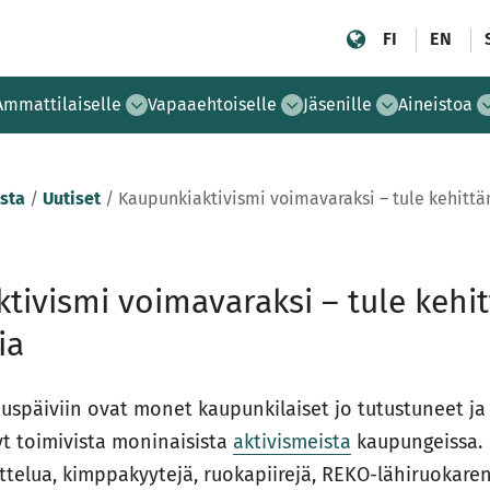
FI
EN
Ammattilaiselle
Vapaaehtoiselle
Jäsenille
Aineistoa
sta
/
Uutiset
/
Kaupunkiaktivismi voimavaraksi – tule kehitt
tivismi voimavaraksi – tule keh
ia
ouspäiviin ovat monet kaupunkilaiset jo tutustuneet ja
nyt toimivista moninaisista
aktivismeista
kaupungeissa.
telua, kimppakyytejä, ruokapiirejä, REKO-lähiruokaren