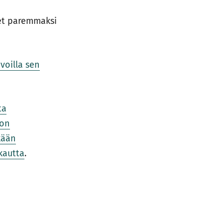
set paremmaksi
voilla sen
ta
 on
nkään
kautta
.