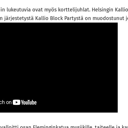
n lukeutuvia ovat myös korttelijuhlat. Helsingin Kalli
 järjestetystä Kallio Block Partystä on muodostunut j
 valloitti osan Fleminginkatua musiikille, taiteelle ja ka