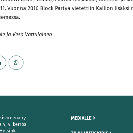
11. Vuonna 2016 Block Partya vietettiin Kallion lisäks
iemessä.
nle ja Vesa Vattulainen
aisareena ry
MEDIALLE
e 4, 4. kerros
Helsinki