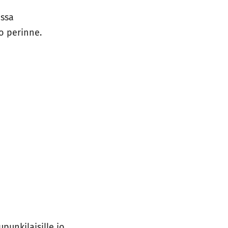
ossa
o perinne.
upunkilaisille jo