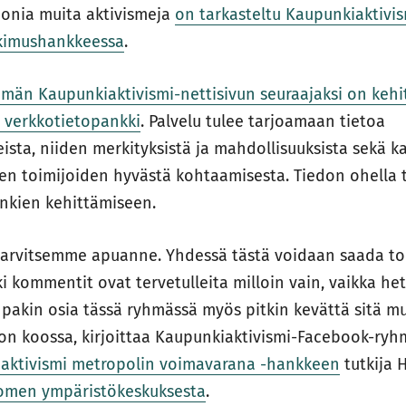
monia muita aktivismeja
on tarkasteltu Kaupunkiaktivi
kimushankkeessa
.
män Kaupunkiaktivismi-nettisivun seuraajaksi on kehit
 verkkotietopankki
. Palvelu tulee tarjoamaan tietoa
ista, niiden merkityksistä ja mahdollisuuksista sekä k
en toimijoiden hyvästä kohtaamisesta. Tiedon ohella t
unkien kehittämiseen.
tarvitsemme apuanne. Yhdessä tästä voidaan saada to
i kommentit ovat tervetulleita milloin vain, vaikka het
akin osia tässä ryhmässä myös pitkin kevättä sitä m
n koossa, kirjoittaa Kaupunkiaktivismi-Facebook-ry
aktivismi metropolin voimavarana -hankkeen
tutkija 
omen ympäristökeskuksesta
.