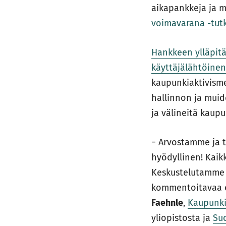
aikapankkeja ja 
voimavarana -tut
Hankkeen ylläpitä
käyttäjälähtöinen
kaupunkiaktivisme
hallinnon ja muid
ja välineitä kaup
− Arvostamme ja 
hyödyllinen! Kaikk
Keskustelutamme p
kommentoitavaa o
Faehnle
,
Kaupunki
yliopistosta ja
Su