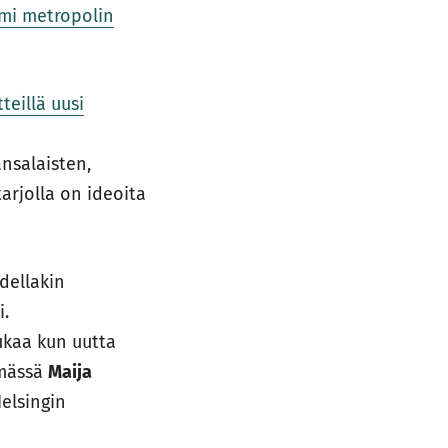
smi metropolin
teillä uusi
ansalaisten,
arjolla on ideoita
dellakin
i.
ukaa kun uutta
hmässä
Maija
Helsingin