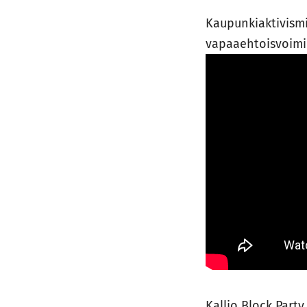
Kaupunkiaktivismii
vapaaehtoisvoimin
Kallio Block Party