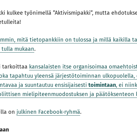
ki kulkee työnimellä ”Aktivismipakki”, mutta ehdotuk
tulleita!
mmin, mitä tietopankkiin on tulossa ja millä kaikilla ta
 tulla mukaan
.
 tarkoittaa
kansalaisten itse organisoimaa omaehtois
joka tapahtuu yleensä järjestötoiminnan ulkopuolella,
ntavaa ja suuntautuu ensisijaisesti
toimintaan
, ei nii
oliittisen mielipiteenmuodostuksen ja päätöksenteon 
illa on
julkinen Facebook-ryhmä
.
taan