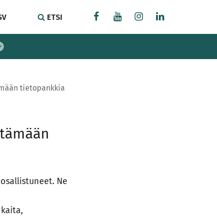
SV
ETSI
ämään tietopankkia
ittämään
 osallistuneet. Ne
kaita,