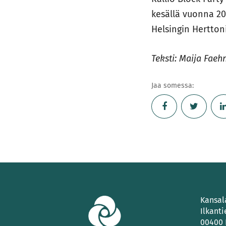
kesällä vuonna 20
Helsingin Hertton
Teksti: Maija Faeh
Jaa somessa:
Kansal
Ilkanti
00400 