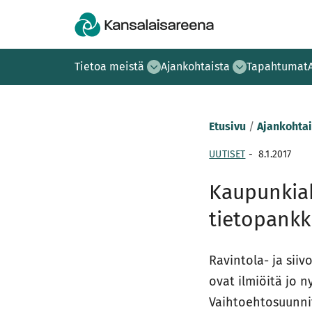
Tietoa meistä
Ajankohtaista
Tapahtumat
Etusivu
/
Ajankohtai
UUTISET
-
8.1.2017
Kaupunkiak
tietopankk
Ravintola- ja siiv
ovat ilmiöitä jo 
Vaihtoehtosuunnit