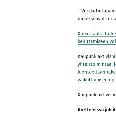
− Verkkotietopank
nimeksi ovat terve
Katso täältä
tarke
kehittämiseen voi
Kaupunkiaktivismi
yhteistoimintaa, 
luonteeltaan rake
vaikuttamiseen p
Kaupunkiaktivism
Kortteleissa juhli