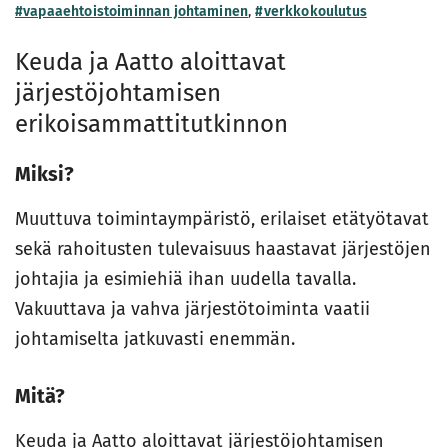
#vapaaehtoistoiminnan johtaminen
,
#verkkokoulutus
Keuda ja Aatto aloittavat
järjestöjohtamisen
erikoisammattitutkinnon
Miksi?
Muuttuva toimintaympäristö, erilaiset etätyötavat
sekä rahoitusten tulevaisuus haastavat järjestöjen
johtajia ja esimiehiä ihan uudella tavalla.
Vakuuttava ja vahva järjestötoiminta vaatii
johtamiselta jatkuvasti enemmän.
Mitä?
Keuda ja Aatto aloittavat järjestöjohtamisen