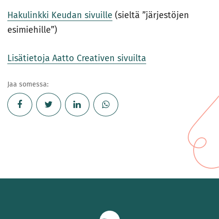
Hakulinkki Keudan sivuille
(sieltä ”järjestöjen
esimiehille”)
Li
s
ätietoja Aatto Creativen sivuilta
Jaa somessa: