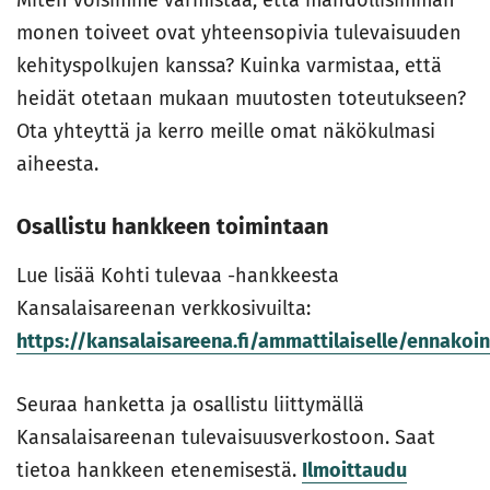
Miten voisimme varmistaa, että mahdollisimman
monen toiveet ovat yhteensopivia tulevaisuuden
kehityspolkujen kanssa? Kuinka varmistaa, että
heidät otetaan mukaan muutosten toteutukseen?
Ota yhteyttä ja kerro meille omat näkökulmasi
aiheesta.
Osallistu hankkeen toimintaan
Lue lisää Kohti tulevaa -hankkeesta
Kansalaisareenan verkkosivuilta:
https://kansalaisareena.fi/ammattilaiselle/ennakoin
Seuraa hanketta ja osallistu liittymällä
Kansalaisareenan tulevaisuusverkostoon. Saat
tietoa hankkeen etenemisestä.
Ilmoittaudu