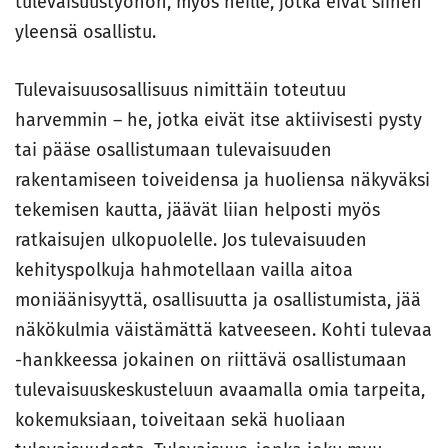
tulevaisuustyöhön, myös heille, jotka eivät siihen
yleensä osallistu.
Tulevaisuusosallisuus nimittäin toteutuu
harvemmin – he, jotka eivät itse aktiivisesti pysty
tai pääse osallistumaan tulevaisuuden
rakentamiseen toiveidensa ja huoliensa näkyväksi
tekemisen kautta, jäävät liian helposti myös
ratkaisujen ulkopuolelle. Jos tulevaisuuden
kehityspolkuja hahmotellaan vailla aitoa
moniäänisyyttä, osallisuutta ja osallistumista, jää
näkökulmia väistämättä katveeseen. Kohti tulevaa
-hankkeessa jokainen on riittävä osallistumaan
tulevaisuuskeskusteluun avaamalla omia tarpeita,
kokemuksiaan, toiveitaan sekä huoliaan