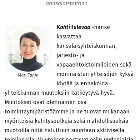
kansalaistaitona.
Kohti tulevaa
-hanke
kasvattaa
kansalaisyhteiskunnan,
järjestö- ja
vapaaehtoistoimijoiden sekä
moninaisten yhteisöjen kykyä
Mari Tähjä
löytää ja ennakoida
yhteiskunnan muutoksiin kätkeytyvä hyvä.
Muutokset ovat olennainen osa
toimintaympäristöämme ja ne tuovat mukanaan
myönteisiä kehityspolkuja sekä mahdollisuuksia
muotoilla niitä haluttuun suuntaan aktiivisella
toiminnalla. Muutokset nostavat esiin uudenlaisia