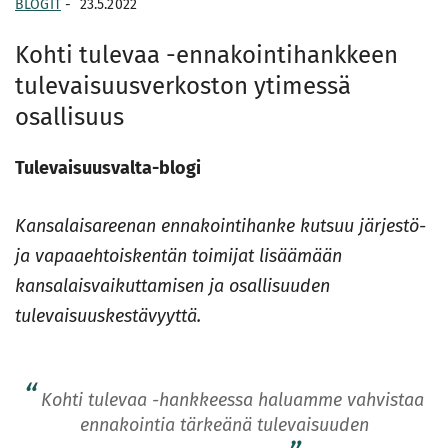
BLOGIT
-
23.5.2022
Kohti tulevaa -ennakointihankkeen
tulevaisuusverkoston ytimessä
osallisuus
Tulevaisuusvalta-blogi
Kansalaisareenan ennakointihanke kutsuu järjestö-
ja vapaaehtoiskentän toimijat lisäämään
kansalaisvaikuttamisen ja osallisuuden
tulevaisuuskestävyyttä.
Kohti tulevaa -hankkeessa haluamme vahvistaa
ennakointia tärkeänä tulevaisuuden