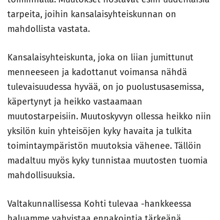
tarpeita, joihin kansalaisyhteiskunnan on
mahdollista vastata.
Kansalaisyhteiskunta, joka on liian jumittunut
menneeseen ja kadottanut voimansa nähdä
tulevaisuudessa hyvää, on jo puolustusasemissa,
käpertynyt ja heikko vastaamaan
muutostarpeisiin. Muutoskyvyn ollessa heikko niin
yksilön kuin yhteisöjen kyky havaita ja tulkita
toimintaympäristön muutoksia vähenee. Tällöin
madaltuu myös kyky tunnistaa muutosten tuomia
mahdollisuuksia.
Valtakunnallisessa Kohti tulevaa -hankkeessa
haluamme vahvistaa ennakointia tärkeänä