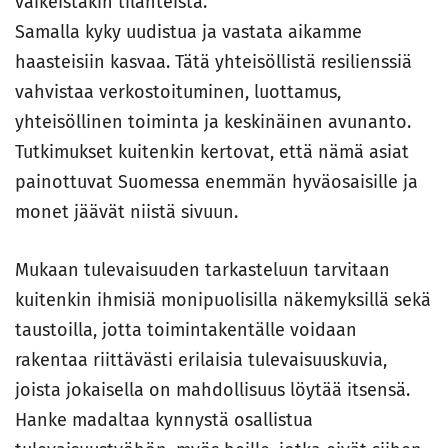
vaikeistakin tilanteista.
Samalla kyky uudistua ja vastata aikamme
haasteisiin kasvaa. Tätä yhteisöllistä resilienssiä
vahvistaa verkostoituminen, luottamus,
yhteisöllinen toiminta ja keskinäinen avunanto.
Tutkimukset kuitenkin kertovat, että nämä asiat
painottuvat Suomessa enemmän hyväosaisille ja
monet jäävät niistä sivuun.
Mukaan tulevaisuuden tarkasteluun tarvitaan
kuitenkin ihmisiä monipuolisilla näkemyksillä sekä
taustoilla, jotta toimintakentälle voidaan
rakentaa riittävästi erilaisia tulevaisuuskuvia,
joista jokaisella on mahdollisuus löytää itsensä.
Hanke madaltaa kynnystä osallistua