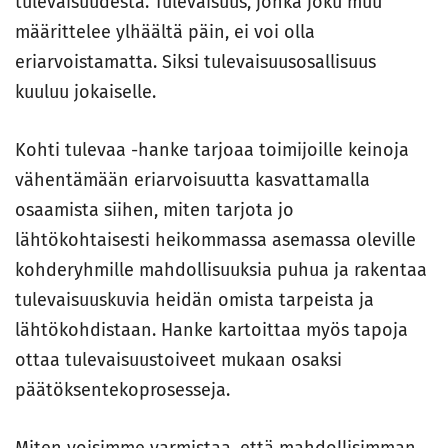
tulevaisuudesta. Tulevaisuus, jonka joku muu
määrittelee ylhäältä päin, ei voi olla
eriarvoistamatta. Siksi tulevaisuusosallisuus
kuuluu jokaiselle.
Kohti tulevaa -hanke tarjoaa toimijoille keinoja
vähentämään eriarvoisuutta kasvattamalla
osaamista siihen, miten tarjota jo
lähtökohtaisesti heikommassa asemassa oleville
kohderyhmille mahdollisuuksia puhua ja rakentaa
tulevaisuuskuvia heidän omista tarpeista ja
lähtökohdistaan. Hanke kartoittaa myös tapoja
ottaa tulevaisuustoiveet mukaan osaksi
päätöksentekoprosesseja.