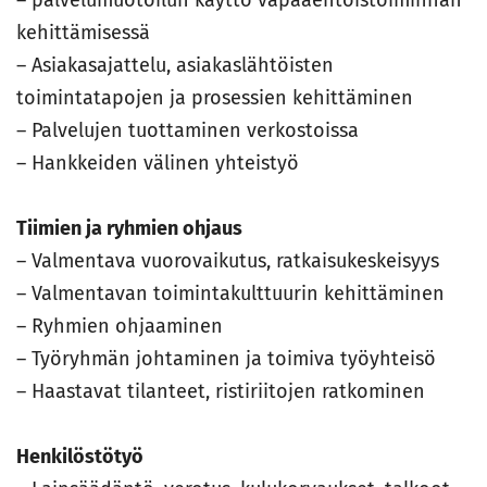
– palvelumuotoilun käyttö vapaaehtoistoiminnan
kehittämisessä
– Asiakasajattelu, asiakaslähtöisten
toimintatapojen ja prosessien kehittäminen
– Palvelujen tuottaminen verkostoissa
– Hankkeiden välinen yhteistyö
Tiimien ja ryhmien ohjaus
– Valmentava vuorovaikutus, ratkaisukeskeisyys
– Valmentavan toimintakulttuurin kehittäminen
– Ryhmien ohjaaminen
– Työryhmän johtaminen ja toimiva työyhteisö
– Haastavat tilanteet, ristiriitojen ratkominen
Henkilöstötyö