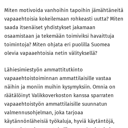
Miten motivoida vanhoihin tapoihin jämähtäneitä
vapaaehtoisia kokeilemaan rohkeasti uutta? Miten
saada itsenäiset yhdistykset jakamaan
osaamistaan ja tekemään toimiviksi havaittuja
toimintoja? Miten ohjata eri puolilla Suomea
olevia vapaaehtoisia netin välityksellä?
Lähiesimiestyön ammattitutkinto
vapaaehtoistoiminnan ammattilaisille vastaa
näihin ja moniin muihin kysymyksiin. Omnia on
räätälöinyt Valikkoverkoston kanssa sparraten
vapaaehtoistyön ammattilaisille suunnatun
valmennusohjelman, joka tarjoaa
käytännönläheisiä työkaluja, hyviä käytäntöjä,