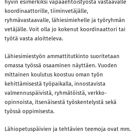
hyvin esimerkiksi vapaaehtoistyöstä vastaavalle
koordinaattorille, tiiminvetäjälle,
ryhmävastaavalle, lähiesimiehelle ja työryhmän
vetäjälle. Voit olla jo kokenut koordinaattori tai
työtä vasta aloitteleva.
Lähiesimiestyön ammattitutkinto suoritetaan
omassa työssä osaaminen näyttäen. Vuoden
mittainen koulutus koostuu oman työn
kehittämisestä työpaikalla, innostavista
valmennuspäivistä, ryhmätöistä, verkko-
opinnoista, itsenäisestä työskentelystä sekä
työssä oppimisesta.
Lähiopetuspäivien ja tehtävien teemoja ovat mm.