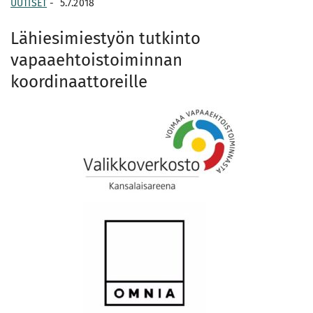
UUTISET
-
5.7.2018
Lähiesimiestyön tutkinto
vapaaehtoistoiminnan
koordinaattoreille