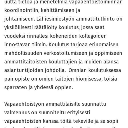
uutta tietoa ja menetelmiä vapaaehtoistoiminnan
koordinointiin, kehittämiseen ja
johtamiseen. Lähiesimiestyön ammattitutkinto on
yksilöllisesti räätälöity koulutus, jossa saat
vuodeksi rinnallesi kokeneiden kollegoiden
innostavan tiimin. Koulutus tarjoaa erinomaisen
mahdollisuuden verkostoitumiseen ja oppimiseen
ammattitaitoisten kouluttajien ja muiden alansa
asiantuntijoiden johdolla. Omnian koulutuksessa
painopiste on omien taitojen hiomisessa, toisia
sparraten ja yhdessä oppien.
Vapaaehtoistyön ammattilaisille suunnattu
valmennus on suunniteltu erityisesti
vapaaehtoisten kanssa töitä tekeville ja se sopii