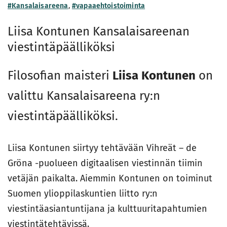
#Kansalaisareena
,
#vapaaehtoistoiminta
Liisa Kontunen Kansalaisareenan
viestintäpäälliköksi
Filosofian maisteri
Liisa Kontunen
on
valittu Kansalaisareena ry:n
viestintäpäälliköksi.
Liisa Kontunen siirtyy tehtävään Vihreät – de
Gröna -puolueen digitaalisen viestinnän tiimin
vetäjän paikalta. Aiemmin Kontunen on toiminut
Suomen ylioppilaskuntien liitto ry:n
viestintäasiantuntijana ja kulttuuritapahtumien
viestintätehtävissä.