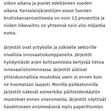
viikon aikana ja puolet edeltäneen vuoden
aikana. Kansalais­järjestöjen osuus Suomen
bruttokansantuotteesta on noin 3,5 prosenttia ja
niiden liikevaihto on yhteensä noin viisi miljardia
euroa.
Järjestöt ovat yrityksille ja julkiselle sektorille
oivallisia innovaatiokumppaneita. Järjestöt
hyödyntävät arjen kohtaamisista kertyvää tietoa
innovaatiotoiminnassa. Järjestöt aistivat
yhteiskunnallisia muutoksia usein jo ennen kuin
ne huomataan laajasti. Monilla paikkakunnilla
järjestöt näkevät esimerkiksi päihteidenkäytön
muutokset ennen viranomaisia. Järjestöt näyttivät
havahtuneen ensimmäisinä myös paperittomien