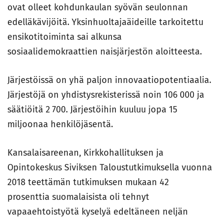
ovat olleet kohdunkaulan syövän seulonnan
edelläkävijöitä. Yksinhuoltajaäideille tarkoitettu
ensikotitoiminta sai alkunsa
sosiaalidemokraattien naisjärjestön aloitteesta.
Järjestöissä on yhä paljon innovaatiopotentiaalia.
Järjestöjä on yhdistysrekisterissä noin 106 000 ja
säätiöitä 2 700. Järjestöihin kuuluu jopa 15
miljoonaa henkilöjäsentä.
Kansalaisareenan, Kirkkohallituksen ja
Opintokeskus Siviksen Taloustutkimuksella vuonna
2018 teettämän tutkimuksen mukaan 42
prosenttia suomalaisista oli tehnyt
vapaaehtoistyötä kyselyä edeltäneen neljän