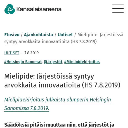
Etusivu
/
Ajankohtaista
/
Uutiset
/
Mielipide: Järjestöissä
syntyy arvokkaita innovaatioita (HS 7.8.2019)
UUTISET
-
7.8.2019
#Helsingin Sanomat
,
#järjestöt
,
#Mielipidekirjoitus
Mielipide: Järjestöissä syntyy
arvokkaita innovaatioita (HS 7.8.2019)
Mielipidekirjoitus julkaistu alunperin Helsingin
Sanomissa 7.8.2019
.
Säädöksiä pitäisi muuttaa niin, että järjestöt ja