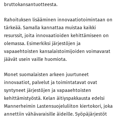
bruttokansantuotteesta.
Rahoituksen lisääminen innovaatiotoimintaan on
tärkeää. Samalla kannattaa muistaa kaikki
resurssit, joita innovaatioiden kehittämiseen on
olemassa. Esimerkiksi järjestöjen ja
vapaaehtoisten kansalais­toimijoiden voimavarat
jäävät usein vaille huomiota.
Monet suomalaisten arkeen juurtuneet
innovaatiot, palvelut ja toimintatavat ovat
syntyneet järjestöjen ja vapaaehtoisten
kehittämistyöstä. Kelan äitiyspakkausta edelsi
Mannerheimin Lastensuojeluliiton kiertokori, joka
annettiin vähävaraisille äideille. Syöpäjärjestöt