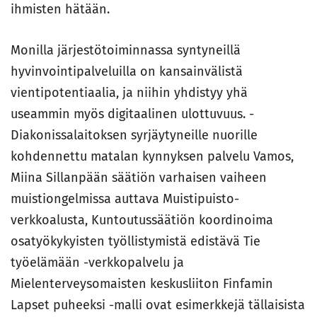
ihmisten hätään.
Monilla järjestötoiminnassa syntyneillä
hyvinvointipalveluilla on kansainvälistä
vientipotentiaalia, ja niihin yhdistyy yhä
useammin myös digitaalinen ulottuvuus. ­
Diakonissalaitoksen syrjäytyneille nuorille
kohdennettu matalan kynnyksen palvelu Vamos,
Miina Sillanpään säätiön varhaisen vaiheen
muistiongelmissa auttava Muistipuisto-
verkkoalusta, Kuntoutussäätiön koordinoima
osatyökykyisten työllistymistä edistävä Tie
työelämään -verkkopalvelu ja
Mielenterveysomaisten keskusliiton Finfamin
Lapset puheeksi -malli ovat esimerkkejä tällaisista