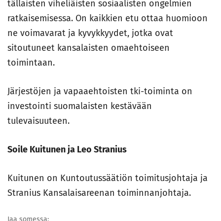
tällaisten viheliäisten sosiaalisten ongelmien
ratkaisemisessa. On kaikkien etu ottaa huo­mioon
ne voimavarat ja kyvykkyydet, jotka ovat
sitoutuneet kansalaisten omaehtoiseen
toimintaan.
Järjestöjen ja vapaaehtoisten tki-toiminta on
investointi suomalaisten kestävään
tulevaisuuteen.
Soile Kuitunen ja Leo Stranius
Kuitunen on Kuntoutussäätiön toimitusjohtaja ja
Stranius Kansalaisareenan toiminnanjohtaja.
Jaa somessa: