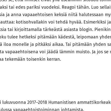
si tai edes pariksi vuodeksi. Reagoi tähän. Luo sellais
sia ja anna vapaaehtoisen keksiä niitä halutessaan myö
auttaa: kotisohvallakin voi tehdä hyvää. Esimerkiksi j
ia tai kirjoittamalla tärkeästä asiasta blogin. Pieniki
 Joku tulee hetkeksi pitämään kädestä, leipomaan yhden
tää iloa monelle ja pitkäksi aikaa. Tai pitämään yhden s
ta vapaaehtoisena voi jäädä lämmin muisto. Ja jos se 
aa tekemään toisenkin kerran.
keli lukuvuonna 2017–2018 Humanistisen ammattikorkea
lussa vapaaehtoistoiminnan johtamista.