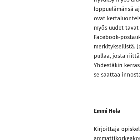
loppuelämänsä ajak
ovat kertaluontei
myös uudet tavat 
Facebook-postauks
merkityksellistä.
pullaa, josta riit
Yhdestäkin kerras
se saattaa innost
Emmi Hela
Kirjoittaja opis
ammattikorkeakou