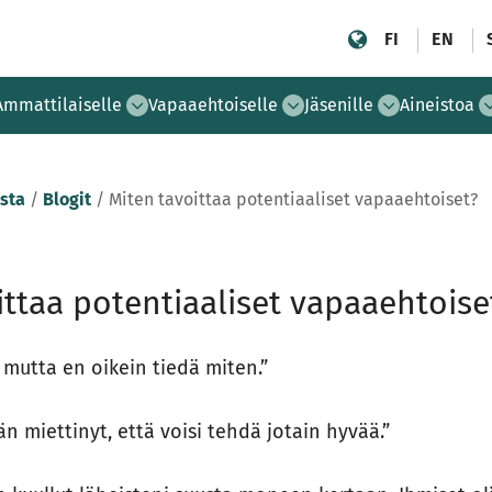
FI
EN
Ammattilaiselle
Vapaaehtoiselle
Jäsenille
Aineistoa
sta
/
Blogit
/
Miten tavoittaa potentiaaliset vapaaehtoiset?
ittaa potentiaaliset vapaaehtoise
 mutta en oikein tiedä miten.”
n miettinyt, että voisi tehdä jotain hyvää.”