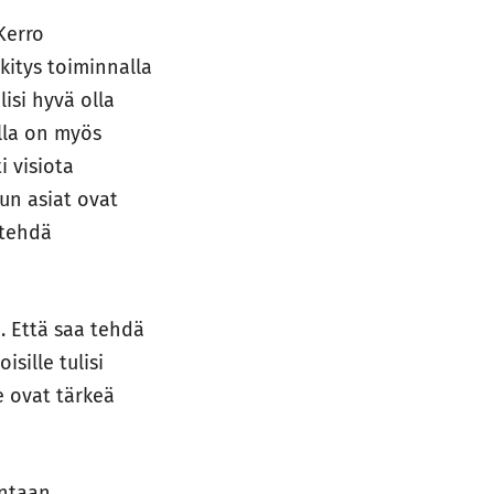
 Kerro
kitys toiminnalla
isi hyvä olla
lla on myös
i visiota
un asiat ovat
 tehdä
 Että saa tehdä
isille tulisi
e ovat tärkeä
intaan