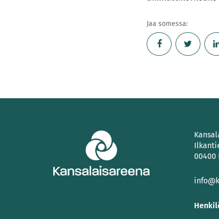
Jaa somessa:
Kansal
Ilkanti
00400 
info@k
Henkil