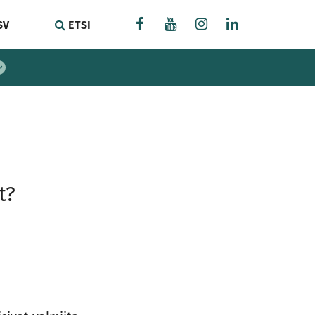
SV
ETSI
t?