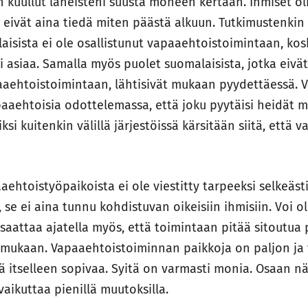
 kuullut läheisteni suusta moneen kertaan. Ihmiset oli
 eivät aina tiedä miten päästä alkuun. Tutkimustenki
isista ei ole osallistunut vapaaehtoistoimintaan, kos
si asiaa. Samalla myös puolet suomalaisista, jotka eiv
aaehtoistoimintaan, lähtisivät mukaan pyydettäessä. V
paaehtoisia odottelemassa, että joku pyytäisi heidät m
ksi kuitenkin välillä järjestöissä kärsitään siitä, että 
aaehtoistyöpaikoista ei ole viestitty tarpeeksi selkeästi
n, se ei aina tunnu kohdistuvan oikeisiin ihmisiin. Voi ol
saattaa ajatella myös, että toimintaan pitää sitoutua 
e mukaan. Vapaaehtoistoiminnan paikkoja on paljon ja vä
ä itselleen sopivaa. Syitä on varmasti monia. Osaan nä
aikuttaa pienillä muutoksilla.