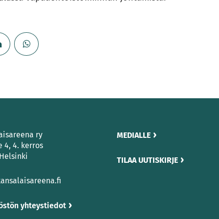
aisareena ry
MEDIALLE
e 4, 4. kerros
Helsinki
TILAA UUTISKIRJE
ansalaisareena.fi
östön yhteystiedot