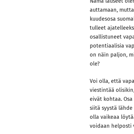
Nämä lauseet olen
auttamaan, mutta
kuudesosa suomala
tulleet ajatelleek
osallistuneet vap
potentiaalisia va
on näin paljon, mi
ole?
Voi olla, että vap
viestintää olisiki
eivät kohtaa. Osa 
siitä syystä lähd
olla vaikeaa löytä
voidaan helposti v