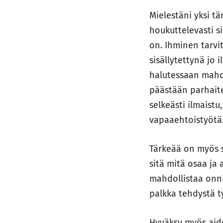
Mielestäni yksi tä
houkuttelevasti s
on. Ihminen tarvit
sisällytettynä jo
halutessaan mahdo
päästään parhaite
selkeästi ilmaist
vapaaehtoistyötä
Tärkeää on myös 
sitä mitä osaa ja 
mahdollistaa onni
palkka tehdystä t
Hyväksy myös aido