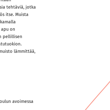
ia tehtäviä, jotka
s itse. Muista
akamalla
n apu on
 pellillisen
atutuokion.
muisto lämmittää,
koulun avoimessa