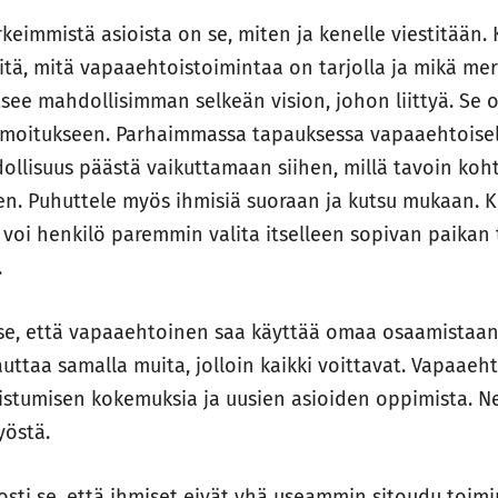
rkeimmistä asioista on se, miten ja kenelle viestitään.
iitä, mitä vapaaehtoistoimintaa on tarjolla ja mikä mer
see mahdollisimman selkeän vision, johon liittyä. Se ol
 ilmoitukseen. Parhaimmassa tapauksessa vapaaehtoise
llisuus päästä vaikuttamaan siihen, millä tavoin koht
n. Puhuttele myös ihmisiä suoraan ja kutsu mukaan. K
u, voi henkilö paremmin valita itselleen sopivan paikan
.
se, että vapaaehtoinen saa käyttää omaa osaamistaan.
auttaa samalla muita, jolloin kaikki voittavat. Vapaaehto
stumisen kokemuksia ja uusien asioiden oppimista. N
yöstä.
sti se, että ihmiset eivät yhä useammin sitoudu toim