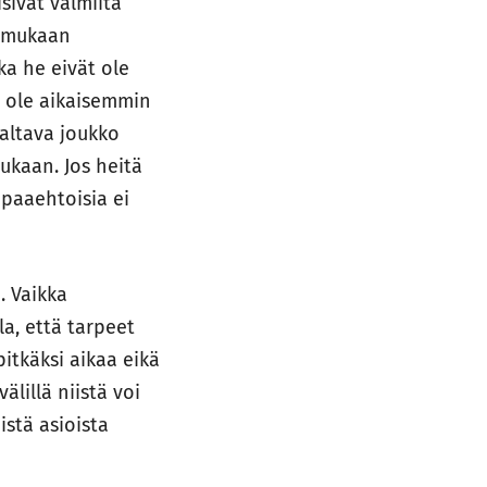
sivat valmiita
n mukaan
ka he eivät ole
ät ole aikaisemmin
altava joukko
ukaan. Jos heitä
vapaaehtoisia ei
. Vaikka
la, että tarpeet
pitkäksi aikaa eikä
lillä niistä voi
istä asioista