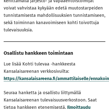
kehittämällä järjestö- ja vapaaehtoistoimijat
voivat vahvistaa kykyään edetä muutostarpeiden
tunnistamisesta mahdollisuuksien tunnistamiseen,
sekä toiminnan kanavoimiseen kohti toivottuja
tulevaisuuksia.
Osallistu hankkeen toimintaan
Lue lisää Kohti tulevaa -hankkeesta
Kansalaisareenan verkkosivuilta:
https://kansalaisareena.fi/ammattilaiselle/ennakoin
Seuraa hanketta ja osallistu liittymällä
Kansalaisareenan tulevaisuusverkostoon. Saat
tietoa hankkeen etenemisestä.
Ilmoittaudu