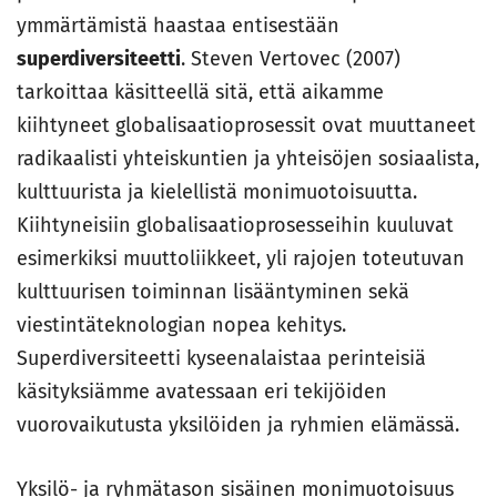
ymmärtämistä haastaa entisestään
superdiversiteetti
. Steven Vertovec (2007)
tarkoittaa käsitteellä sitä, että aikamme
kiihtyneet globalisaatioprosessit ovat muuttaneet
radikaalisti yhteiskuntien ja yhteisöjen sosiaalista,
kulttuurista ja kielellistä monimuotoisuutta.
Kiihtyneisiin globalisaatioprosesseihin kuuluvat
esimerkiksi muuttoliikkeet, yli rajojen toteutuvan
kulttuurisen toiminnan lisääntyminen sekä
viestintäteknologian nopea kehitys.
Superdiversiteetti kyseenalaistaa perinteisiä
käsityksiämme avatessaan eri tekijöiden
vuorovaikutusta yksilöiden ja ryhmien elämässä.
Yksilö- ja ryhmätason sisäinen monimuotoisuus