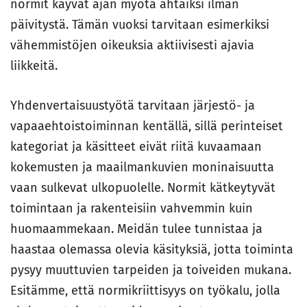
normit käyvät ajan myötä ahtaiksi ilman
päivitystä. Tämän vuoksi tarvitaan esimerkiksi
vähemmistöjen oikeuksia aktiivisesti ajavia
liikkeitä.
Yhdenvertaisuustyötä tarvitaan järjestö- ja
vapaaehtoistoiminnan kentällä, sillä perinteiset
kategoriat ja käsitteet eivät riitä kuvaamaan
kokemusten ja maailmankuvien moninaisuutta
vaan sulkevat ulkopuolelle. Normit kätkeytyvät
toimintaan ja rakenteisiin vahvemmin kuin
huomaammekaan. Meidän tulee tunnistaa ja
haastaa olemassa olevia käsityksiä, jotta toiminta
pysyy muuttuvien tarpeiden ja toiveiden mukana.
Esitämme, että normikriittisyys on työkalu, jolla