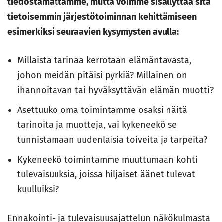
tiedostamattamme, mutta voimme sisällyttää sitä
tietoisemmin järjestötoiminnan kehittämiseen
esimerkiksi seuraavien kysymysten avulla:
Millaista tarinaa kerrotaan elämäntavasta,
johon meidän pitäisi pyrkiä? Millainen on
ihannoitavan tai hyväksyttävän elämän muotti?
Asettuuko oma toimintamme osaksi näitä
tarinoita ja muotteja, vai kykeneekö se
tunnistamaan uudenlaisia toiveita ja tarpeita?
Kykeneekö toimintamme muuttumaan kohti
tulevaisuuksia, joissa hiljaiset äänet tulevat
kuulluiksi?
Ennakointi- ja tulevaisuusajattelun näkökulmasta