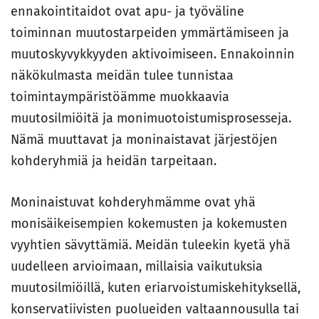
ennakointitaidot ovat apu- ja työväline
toiminnan muutostarpeiden ymmärtämiseen ja
muutoskyvykkyyden aktivoimiseen. Ennakoinnin
näkökulmasta meidän tulee tunnistaa
toimintaympäristöämme muokkaavia
muutosilmiöitä ja monimuotoistumisprosesseja.
Nämä muuttavat ja moninaistavat järjestöjen
kohderyhmiä ja heidän tarpeitaan.
Moninaistuvat kohderyhmämme ovat yhä
monisäikeisempien kokemusten ja kokemusten
vyyhtien sävyttämiä. Meidän tuleekin kyetä yhä
uudelleen arvioimaan, millaisia vaikutuksia
muutosilmiöillä, kuten eriarvoistumiskehityksellä,
konservatiivisten puolueiden valtaannousulla tai