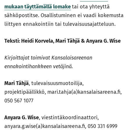
mukaan täyttämällä lomake
tai ota yhteyttä
sähköpostitse. Osallistuminen ei vaadi kokemusta
liittyen ennakointiin tai tulevaisuusajatteluun.
Teksti: Heidi Korvela, Mari Tähjä & Anyara G. Wise
Kirjoittajat toimivat Kansalaisareenan
ennakointihankkeen vetäjinä.
Mari Tähjä
, tulevaisuusmuotoilija,
projektipäällikkö, mari.tahja(a)kansalaisareena.fi,
050 567 1077
Anyara G. Wise
, viestintäkoordinaattori,
anyara.g.wise(a)kansalaisareena.fi, 050 331 6999