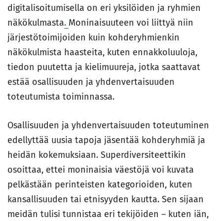
digitalisoitumisella on eri yksilöiden ja ryhmien
näkökulmasta
.
Moninaisuuteen voi liittyä niin
järjestötoimijoiden kuin kohderyhmienkin
näkökulmista haasteita, kuten ennakkoluuloja,
tiedon puutetta ja kielimuureja, jotka saattavat
estää osallisuuden ja yhdenvertaisuuden
toteutumista toiminnassa.
Osallisuuden ja yhdenvertaisuuden toteutuminen
edellyttää uusia tapoja jäsentää kohderyhmiä ja
heidän kokemuksiaan. Superdiversiteettikin
osoittaa, ettei moninaisia väestöjä voi kuvata
pelkästään perinteisten kategorioiden, kuten
kansallisuuden tai etnisyyden kautta. Sen sijaan
meidän tulisi tunnistaa eri tekijöiden – kuten iän,