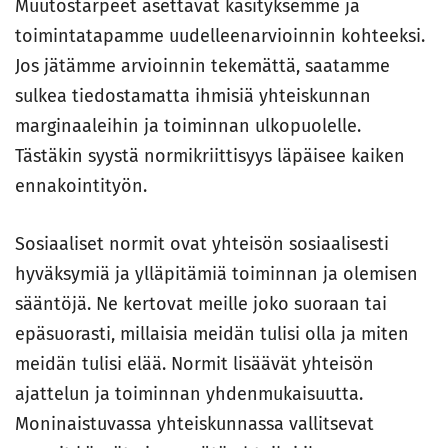
Muutostarpeet asettavat käsityksemme ja
toimintatapamme uudelleenarvioinnin kohteeksi.
Jos jätämme arvioinnin tekemättä, saatamme
sulkea tiedostamatta ihmisiä yhteiskunnan
marginaaleihin ja toiminnan ulkopuolelle.
Tästäkin syystä normikriittisyys läpäisee kaiken
ennakointityön.
Sosiaaliset normit ovat yhteisön sosiaalisesti
hyväksymiä ja ylläpitämiä toiminnan ja olemisen
sääntöjä. Ne kertovat meille joko suoraan tai
epäsuorasti, millaisia meidän tulisi olla ja miten
meidän tulisi elää. Normit lisäävät yhteisön
ajattelun ja toiminnan yhdenmukaisuutta.
Moninaistuvassa yhteiskunnassa vallitsevat