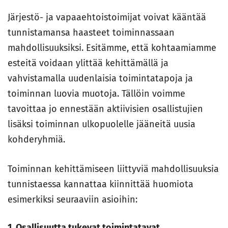
Järjestö- ja vapaaehtoistoimijat voivat kääntää
tunnistamansa haasteet toiminnassaan
mahdollisuuksiksi. Esitämme, että kohtaamiamme
esteitä voidaan ylittää kehittämällä ja
vahvistamalla uudenlaisia toimintatapoja ja
toiminnan luovia muotoja. Tällöin voimme
tavoittaa jo ennestään aktiivisien osallistujien
lisäksi toiminnan ulkopuolelle jääneitä uusia
kohderyhmiä.
Toiminnan kehittämiseen liittyviä mahdollisuuksia
tunnistaessa kannattaa kiinnittää huomiota
esimerkiksi seuraaviin asioihin:
1. Osallisuutta tukevat toimintatavat