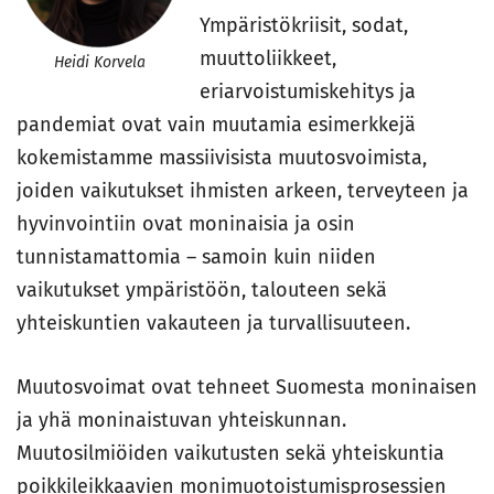
Ympäristökriisit, sodat,
muuttoliikkeet,
Heidi Korvela
eriarvoistumiskehitys ja
pandemiat ovat vain muutamia esimerkkejä
kokemistamme massiivisista muutosvoimista,
joiden vaikutukset ihmisten arkeen, terveyteen ja
hyvinvointiin ovat moninaisia ja osin
tunnistamattomia – samoin kuin niiden
vaikutukset ympäristöön, talouteen sekä
yhteiskuntien vakauteen ja turvallisuuteen.
Muutosvoimat ovat tehneet Suomesta moninaisen
ja yhä moninaistuvan yhteiskunnan.
Muutosilmiöiden vaikutusten sekä yhteiskuntia
poikkileikkaavien monimuotoistumisprosessien