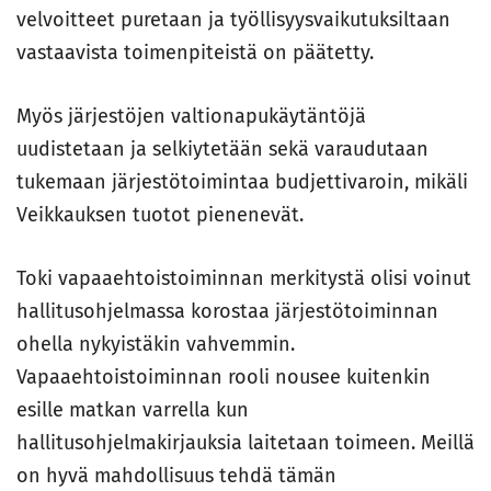
velvoitteet puretaan ja työllisyysvaikutuksiltaan
vastaavista toimenpiteistä on päätetty.
Myös järjestöjen valtionapukäytäntöjä
uudistetaan ja selkiytetään sekä varaudutaan
tukemaan järjestötoimintaa budjettivaroin, mikäli
Veikkauksen tuotot pienenevät.
Toki vapaaehtoistoiminnan merkitystä olisi voinut
hallitusohjelmassa korostaa järjestötoiminnan
ohella nykyistäkin vahvemmin.
Vapaaehtoistoiminnan rooli nousee kuitenkin
esille matkan varrella kun
hallitusohjelmakirjauksia laitetaan toimeen. Meillä
on hyvä mahdollisuus tehdä tämän