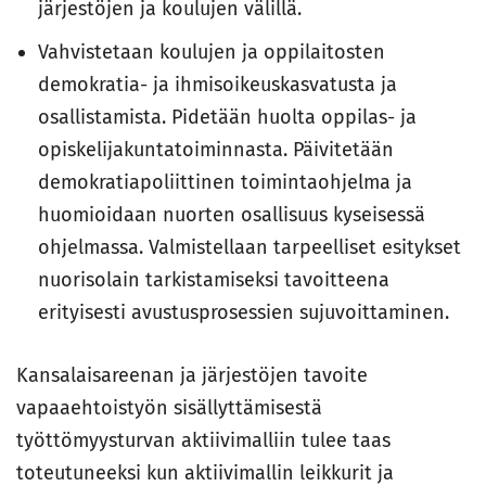
järjestöjen ja koulujen välillä.
Vahvistetaan koulujen ja oppilaitosten
demokratia- ja ihmisoikeuskasvatusta ja
osallistamista. Pidetään huolta oppilas- ja
opiskelijakuntatoiminnasta. Päivitetään
demokratiapoliittinen toimintaohjelma ja
huomioidaan nuorten osallisuus kyseisessä
ohjelmassa. Valmistellaan tarpeelliset esitykset
nuorisolain tarkistamiseksi tavoitteena
erityisesti avustusprosessien sujuvoittaminen.
Kansalaisareenan ja järjestöjen tavoite
vapaaehtoistyön sisällyttämisestä
työttömyysturvan aktiivimalliin tulee taas
toteutuneeksi kun aktiivimallin leikkurit ja