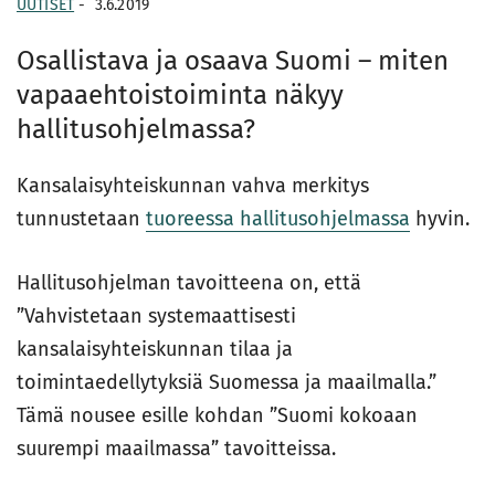
UUTISET
-
3.6.2019
Osallistava ja osaava Suomi – miten
vapaaehtoistoiminta näkyy
hallitusohjelmassa?
Kansalaisyhteiskunnan vahva merkitys
tunnustetaan
tuoreessa hallitusohjelmassa
hyvin.
Hallitusohjelman tavoitteena on, että
”Vahvistetaan systemaattisesti
kansalaisyhteiskunnan tilaa ja
toimintaedellytyksiä Suomessa ja maailmalla.”
Tämä nousee esille kohdan ”Suomi kokoaan
suurempi maailmassa” tavoitteissa.