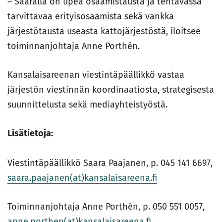
– Saaralla on upea osaamistausta ja tehtävässä
tarvittavaa erityisosaamista sekä vankka
järjestötausta useasta kattojärjestöstä, iloitsee
toiminnanjohtaja Anne Porthén.
Kansalaisareenan viestintäpäällikkö vastaa
järjestön viestinnän koordinaatiosta, strategisesta
suunnittelusta sekä mediayhteistyöstä.
Lisätietoja:
Viestintäpäällikkö Saara Paajanen, p. 045 141 6697,
saara.paajanen(at)kansalaisareena.fi
Toiminnanjohtaja Anne Porthén, p. 050 551 0057,
anne.porthen(at)kansalaisareena.fi