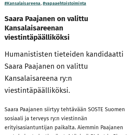
#Kansalaisareena
,
#vapaaehtoistoiminta
Saara Paajanen on valittu
Kansalaisareenan
viestintäpäälliköksi
Humanististen tieteiden kandidaatti
Saara Paajanen
on valittu
Kansalaisareena ry:n
viestintäpäälliköksi.
Saara Paajanen siirtyy tehtävään SOSTE Suomen
sosiaali ja terveys ry:n viestinnän
erityisasiantuntijan paikalta. Aiemmin Paajanen