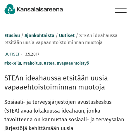
Etusivu
/
Ajankohtaista
/
Uutiset
/
STEAn ideahaussa
etsitään uusia vapaaehtoistoiminnan muotoja
UUTISET
-
3.5.2017
#kokeilu
,
#rahoitus
,
#stea
,
#vapaaehtoistyö
STEAn ideahaussa etsitään uusia
vapaaehtoistoiminnan muotoja
Sosiaali- ja terveysjärjestöjen avustuskeskus
(STEA) avaa lokakuussa ideahaun, jonka
tavoitteena on kannustaa sosiaali- ja terveysalan
järjestöjä kehittämään uusia