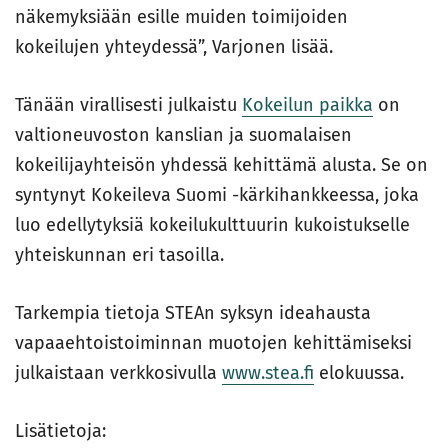
näkemyksiään esille muiden toimijoiden
kokeilujen yhteydessä”, Varjonen lisää.
Tänään virallisesti julkaistu
Kokeilun paikka
on
valtioneuvoston kanslian ja suomalaisen
kokeilijayhteisön yhdessä kehittämä alusta. Se on
syntynyt Kokeileva Suomi -kärkihankkeessa, joka
luo edellytyksiä kokeilukulttuurin kukoistukselle
yhteiskunnan eri tasoilla.
Tarkempia tietoja STEAn syksyn ideahausta
vapaaehtoistoiminnan muotojen kehittämiseksi
julkaistaan verkkosivulla
www.stea.fi
elokuussa.
Lisätietoja: