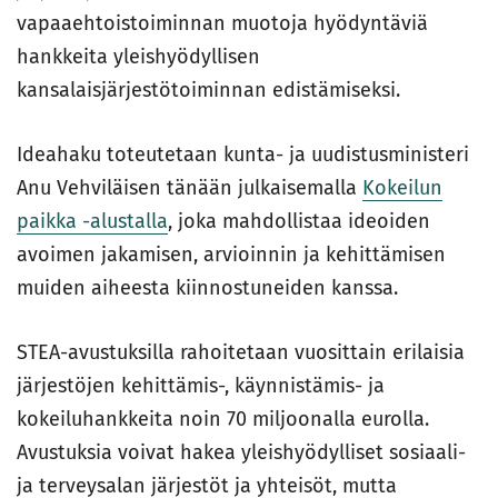
vapaaehtoistoiminnan muotoja hyödyntäviä
hankkeita yleishyödyllisen
kansalaisjärjestötoiminnan edistämiseksi.
Ideahaku toteutetaan kunta- ja uudistusministeri
Anu Vehviläisen tänään julkaisemalla
Kokeilun
paikka -alustalla
, joka mahdollistaa ideoiden
avoimen jakamisen, arvioinnin ja kehittämisen
muiden aiheesta kiinnostuneiden kanssa.
STEA-avustuksilla rahoitetaan vuosittain erilaisia
järjestöjen kehittämis-, käynnistämis- ja
kokeiluhankkeita noin 70 miljoonalla eurolla.
Avustuksia voivat hakea yleishyödylliset sosiaali-
ja terveysalan järjestöt ja yhteisöt, mutta