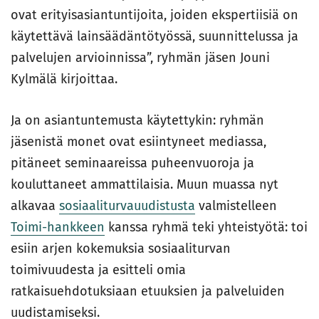
ovat erityisasiantuntijoita, joiden ekspertiisiä on
käytettävä lainsäädäntötyössä, suunnittelussa ja
palvelujen arvioinnissa”, ryhmän jäsen Jouni
Kylmälä kirjoittaa.
Ja on asiantuntemusta käytettykin: ryhmän
jäsenistä monet ovat esiintyneet mediassa,
pitäneet seminaareissa puheenvuoroja ja
kouluttaneet ammattilaisia. Muun muassa nyt
alkavaa
sosiaaliturvauudistusta
valmistelleen
Toimi-hankkeen
kanssa ryhmä teki yhteistyötä: toi
esiin arjen kokemuksia sosiaaliturvan
toimivuudesta ja esitteli omia
ratkaisuehdotuksiaan etuuksien ja palveluiden
uudistamiseksi.