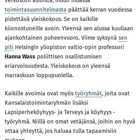
Verkoston asioista, muun muassa
toimintasuunnitelmasta
päättää kerran vuodessa
pidettävä yleiskokous. Se on kaikille
kiinnostuneille avoin. Yleensä sen alussa kuullaan
ajankohtainen puheenvuoro. Viime syksynä
sen
piti
Helsingin yliopiston valtio-opin professori
Hanna Wass
poliittisen osallistumisen
eriarvoisuudesta. Yleiskokous on yleensä
marraskuun loppupuolella.
Kaikille avoimia ovat myös
työryhmät
, joita ovat
Kansalaistoimintaryhmän lisäksi
Lapsiperheköyhyys- ja Terveys ja köyhyys -
työryhmä. Niillä on omat vetäjänsä, joihin on hyvä
ottaa yhteyttä, jos haluaa tulla tapaamisiin