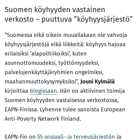
Suomen köyhyyden vastainen
verkosto – puuttuva ”köyhyysjärjestö”
”Suomessa eikä oikein muuallakaan ole vahvoja
köyhyysjärjestöjä eikä liikkeitä: köyhyys hajoaa
erilaisiksi ’alapolitiikoiksi’, kuten
asunnottomuudeksi, työttömyydeksi,
palvelujenkäyttäjäryhmien ongelmiksi,
maahanmuuttokysymyksiksi”,
Jouni Kylmälä
kirjoittaa
blogissaan
. Hän on aktiivinen toimija
Suomen köyhyyden vastaisessa verkostossa,
EAPN-Finissa. Lyhenne tulee sanoista European
Anti-Poverty Network Finland.
EAPN-Fin on
55 sosiaali- ja terveysjärjestön
ja