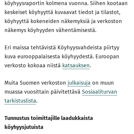
köyhyysraportin kolmena vuonna. Siihen kootaan
keskeiset köyhyyttä kuvaavat tiedot ja tilastot,
köyhyyttä kokeneiden näkemyksiä ja verkoston
näkemys köyhyyden vähentämisestä.
Eri maissa tehtävistä Köyhyysvahdeista piirtyy
kuva eurooppalaisesta köyhyydestä. Euroopan
verkosto kokoaa niistä
katsauksen
.
Muita Suomen verkoston
julkaisuja
on muun
muassa vuosittain päivitettävä
Sosiaaliturvan
tarkistuslista
.
Tunnustus toimittajille laadukkaista
köyhyysjutuista