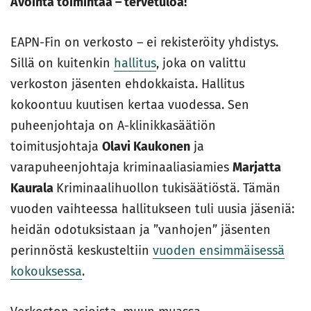
Avointa toimintaa – tervetuloa!
EAPN-Fin on verkosto – ei rekisteröity yhdistys.
Sillä on kuitenkin
hallitus
, joka on valittu
verkoston jäsenten ehdokkaista. Hallitus
kokoontuu kuutisen kertaa vuodessa. Sen
puheenjohtaja on A-klinikkasäätiön
toimitusjohtaja
Olavi Kaukonen
ja
varapuheenjohtaja kriminaaliasiamies
Marjatta
Kaurala
Kriminaalihuollon tukisäätiöstä. Tämän
vuoden vaihteessa hallitukseen tuli uusia jäseniä:
heidän odotuksistaan ja ”vanhojen” jäsenten
perinnöstä keskusteltiin
vuoden ensimmäisessä
kokouksessa
.