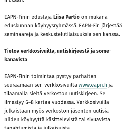
mukaan.
EAPN-Finin edustaja
Liisa Partio
on mukana
eduskunnan köyhyysryhmässä. EAPN-Fin järjestää
seminaareja ja keskustelutilaisuuksia sen kanssa.
Tietoa verkkosivuilta, uutiskirjeestä ja some-
kanavista
EAPN-Finin toimintaa pystyy parhaiten
seuraamaan sen verkkosivuilta
www.eapn.fi
ja
tilaamalla sieltä verkoston uutiskirjeen. Se
ilmestyy 6–8 kertaa vuodessa. Verkkosivuilla
julkaistaan myös verkoston jäsenten uutisia
niiden köyhyyttä käsittelevistä tai sivuavista
tapahtumista ja julkaisuista.