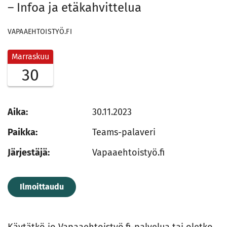
– Infoa ja etäkahvittelua
VAPAAEHTOISTYÖ.FI
Marraskuu
30
Aika:
30.11.2023
Paikka:
Teams-palaveri
Järjestäjä:
Vapaaehtoistyö.fi
Ilmoittaudu