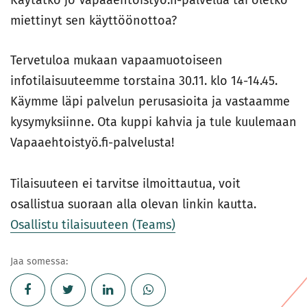
Käytätkö jo Vapaaehtoistyö.fi-palvelua tai oletko
miettinyt sen käyttöönottoa?
Tervetuloa mukaan vapaamuotoiseen
infotilaisuuteemme torstaina 30.11. klo 14-14.45.
Käymme läpi palvelun perusasioita ja vastaamme
kysymyksiinne. Ota kuppi kahvia ja tule kuulemaan
Vapaaehtoistyö.fi-palvelusta!
Tilaisuuteen ei tarvitse ilmoittautua, voit
osallistua suoraan alla olevan linkin kautta.
Osallistu tilaisuuteen (Teams)
Jaa somessa: