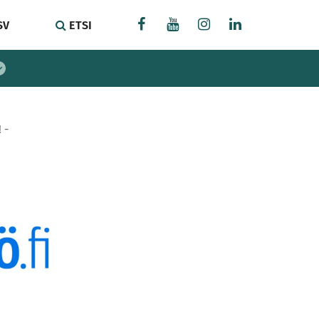
SV
ETSI
 -