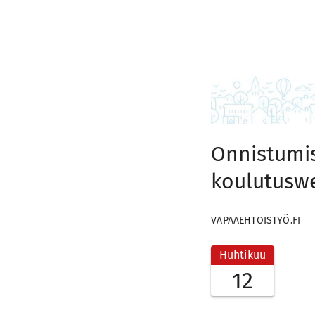
Onnistumis
koulutuswe
VAPAAEHTOISTYÖ.FI
Huhtikuu
12