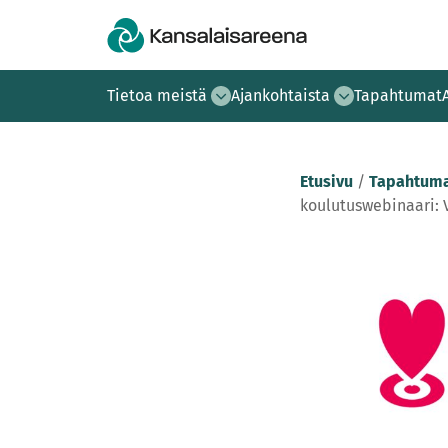
Tietoa meistä
Ajankohtaista
Tapahtumat
Etusivu
/
Tapahtuma
koulutuswebinaari: 