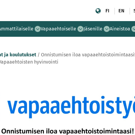
FI
EN
Ammattilaiselle
Vapaaehtoiselle
Jäsenille
Aineistoa
t ja koulutukset
/
Onnistumisen iloa vapaaehtoistoimintaasi!
Vapaaehtoisten hyvinvointi