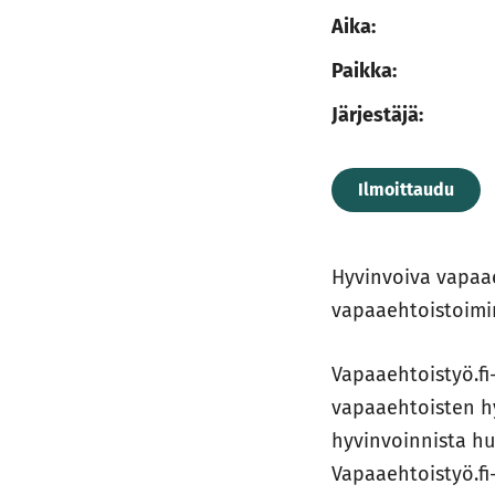
Aika:
Paikka:
Järjestäjä:
Ilmoittaudu
Hyvinvoiva vapaae
vapaaehtoistoimi
Vapaaehtoistyö.fi
vapaaehtoisten hy
hyvinvoinnista hu
Vapaaehtoistyö.fi