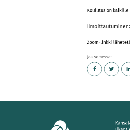
Koulutus on kaikill
Ilmoittautuminen
Zoom-linkki lähetet
Jaa somessa:
Kansal
Ilkanti