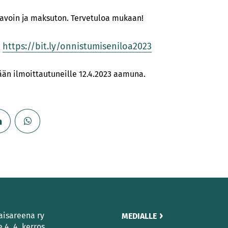
e avoin ja maksuton. Tervetuloa mukaan!
:
https://bit.ly/onnistumiseniloa2023
ään ilmoittautuneille 12.4.2023 aamuna.
aisareena ry
MEDIALLE
e 4, 4. kerros