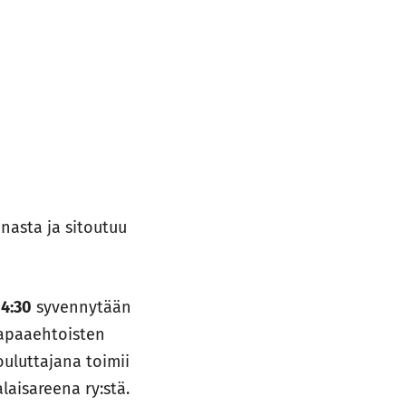
nasta ja sitoutuu
14:30
syvennytään
vapaaehtoisten
ouluttajana toimii
laisareena ry:stä.