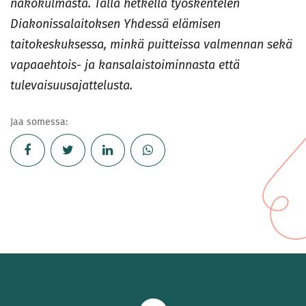
näkökulmasta. Tällä hetkellä työskentelen
Diakonissalaitoksen Yhdessä elämisen
taitokeskuksessa, minkä puitteissa valmennan sekä
vapaaehtois- ja kansalaistoiminnasta että
tulevaisuusajattelusta.
Jaa somessa: