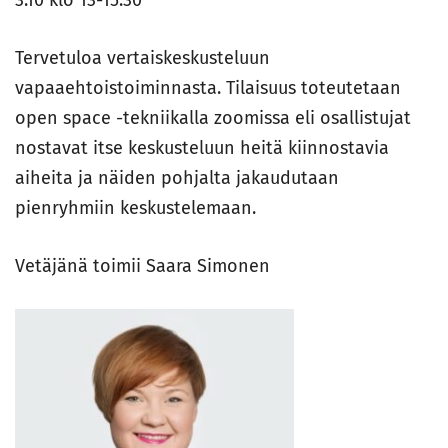
3.10 klo 13-15.30
Tervetuloa vertaiskeskusteluun
vapaaehtoistoiminnasta. Tilaisuus toteutetaan
open space -tekniikalla zoomissa eli osallistujat
nostavat itse keskusteluun heitä kiinnostavia
aiheita ja näiden pohjalta jakaudutaan
pienryhmiin keskustelemaan.
Vetäjänä toimii Saara Simonen