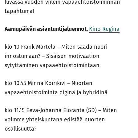
luvassa vuoden viilein vapaaehtoistoiminnan
tapahtuma!
Aamupäivän asiantuntijaluennot,
Kino Regina
klo 10 Frank Martela – Miten saada nuori
innostumaan? – Sisäisen motivaation
sytyttäminen vapaaehtoistoimintaan
klo 10.45 Minna Koirikivi – Nuorten
vapaaehtoistoiminta diginä ja hybridinä
klo 11.15 Eeva-Johanna Eloranta (SD) – Miten
voimme yhteiskuntana edistää nuorten
osallisuutta?