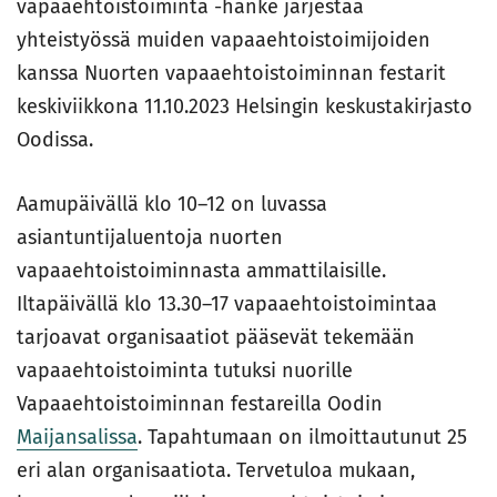
vapaaehtoistoiminta -hanke järjestää
yhteistyössä muiden vapaaehtoistoimijoiden
kanssa Nuorten vapaaehtoistoiminnan festarit
keskiviikkona 11.10.2023 Helsingin keskustakirjasto
Oodissa.
Aamupäivällä klo 10–12 on luvassa
asiantuntijaluentoja nuorten
vapaaehtoistoiminnasta ammattilaisille.
Iltapäivällä klo 13.30–17 vapaaehtoistoimintaa
tarjoavat organisaatiot pääsevät tekemään
vapaaehtoistoiminta tutuksi nuorille
Vapaaehtoistoiminnan festareilla Oodin
Maijansalissa
. Tapahtumaan on ilmoittautunut 25
eri alan organisaatiota. Tervetuloa mukaan,