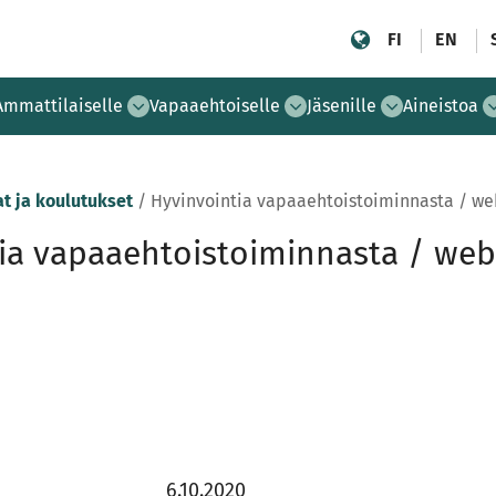
FI
EN
Ammattilaiselle
Vapaaehtoiselle
Jäsenille
Aineistoa
t ja koulutukset
/
Hyvinvointia vapaaehtoistoiminnasta / we
ia vapaaehtoistoiminnasta / web
6.10.2020