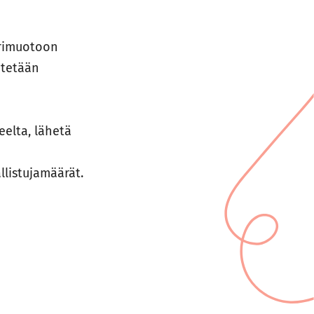
arimuotoon
etetään
eelta, lähetä
llistujamäärät.