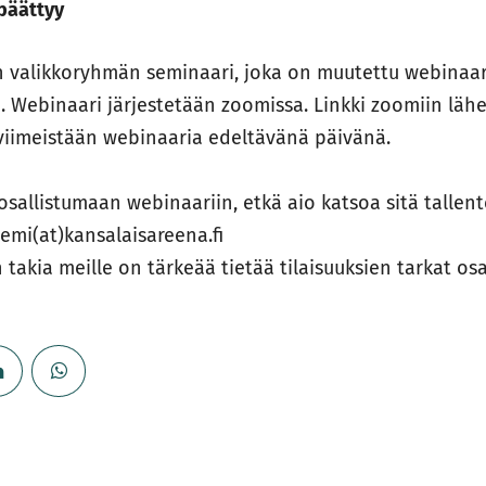
 päättyy
n valikkoryhmän seminaari, joka on muutettu webina
a. Webinaari järjestetään zoomissa. Linkki zoomiin läh
 viimeistään webinaaria edeltävänä päivänä.
osallistumaan webinaariin, etkä aio katsoa sitä tallent
niemi(at)kansalaisareena.fi
 takia meille on tärkeää tietää tilaisuuksien tarkat osa