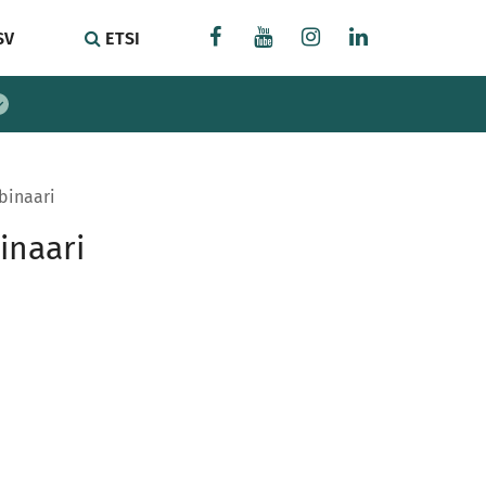
SV
ETSI
binaari
inaari