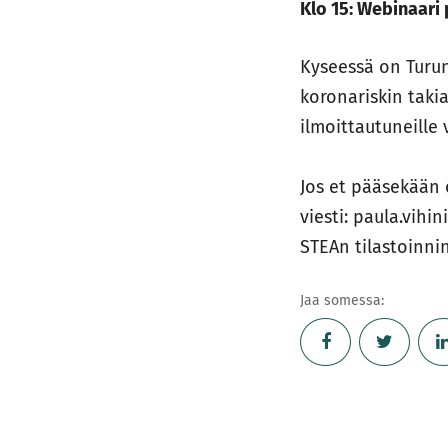
Klo 15: Webinaari
Kyseessä on Turu
koronariskin taki
ilmoittautuneille
Jos et pääsekään 
viesti: paula.vihi
STEAn tilastoinnin
Jaa somessa: