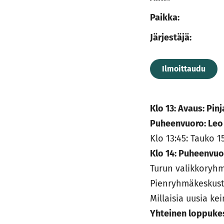
Paikka:
Järjestäjä:
Ilmoittaudu
Klo 13: Avaus: Pin
Puheenvuoro: Leo 
Klo 13:45: Tauko 1
Klo 14: Puheenvuo
Turun valikkoryh
Pienryhmäkeskuste
Millaisia uusia ke
Yhteinen loppuke