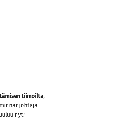
tämisen tiimoilta
,
iminnanjohtaja
uuluu nyt?