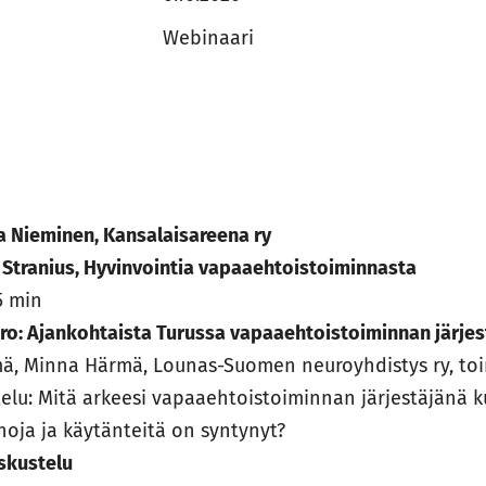
Webinaari
ja Nieminen, Kansalaisareena ry
Stranius, Hyvinvointia vapaaehtoistoiminnasta
5 min
ro: Ajankohtaista Turussa vapaaehtoistoiminnan järjes
mä, Minna Härmä, Lounas-Suomen neuroyhdistys ry, to
lu: Mitä arkeesi vapaaehtoistoiminnan järjestäjänä k
inoja ja käytänteitä on syntynyt?
skustelu