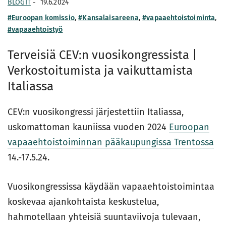
BLOGIT
-
19.6.2024
#Euroopan komissio
,
#Kansalaisareena
,
#vapaaehtoistoiminta
,
#vapaaehtoistyö
Terveisiä CEV:n vuosikongressista |
Verkostoitumista ja vaikuttamista
Italiassa
CEV:n vuosikongressi järjestettiin Italiassa,
uskomattoman kauniissa vuoden 2024
Euroopan
vapaaehtoistoiminnan pääkaupungissa Trentossa
14.-17.5.24.
Vuosikongressissa käydään vapaaehtoistoimintaa
koskevaa ajankohtaista keskustelua,
hahmotellaan yhteisiä suuntaviivoja tulevaan,