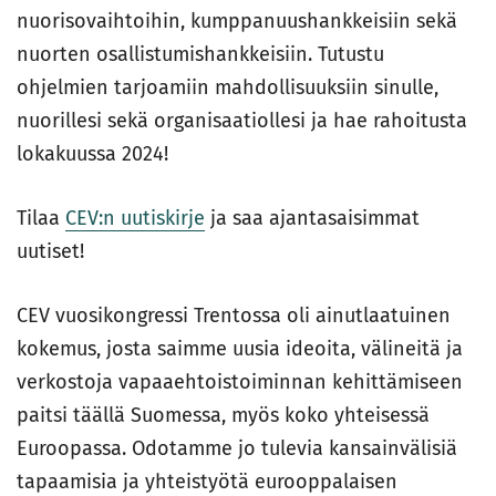
nuorisovaihtoihin, kumppanuushankkeisiin sekä
nuorten osallistumishankkeisiin. Tutustu
ohjelmien tarjoamiin mahdollisuuksiin sinulle,
nuorillesi sekä organisaatiollesi ja hae rahoitusta
lokakuussa 2024!
Tilaa
CEV:n uutiskirje
ja saa ajantasaisimmat
uutiset!
CEV vuosikongressi Trentossa oli ainutlaatuinen
kokemus, josta saimme uusia ideoita, välineitä ja
verkostoja vapaaehtoistoiminnan kehittämiseen
paitsi täällä Suomessa, myös koko yhteisessä
Euroopassa. Odotamme jo tulevia kansainvälisiä
tapaamisia ja yhteistyötä eurooppalaisen