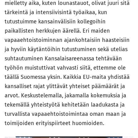
mielletty aika, kuten lounastauot, olivat juuri sitä
tärkeintä ja intensiivisintä työaikaa, kun
tutustuimme kansainvälisiin kollegoihin
paikallisten herkkujen äärellä. Eri maiden
vapaaehtoistoiminnan ajankohtaisiin haasteisiin
ja hyviin käytäntöihin tutustuminen sekä utelias
suhtautuminen Kansalaisareenassa tehtävään
työhön muistuttivat vahvasti siitä, ettemme ole
täällä Suomessa yksin. Kaikkia EU-maita yhdistää
kansalliset rajat ylittävät yhteiset päämäärät ja
arvot. Keskustelemalla, jakamalla kokemuksia ja
tekemällä yhteistyötä kehitetään laadukasta ja
turvallista vapaaehtoistoimintaa oman maan ja
toimijoiden erityispiirteet huomioiden.