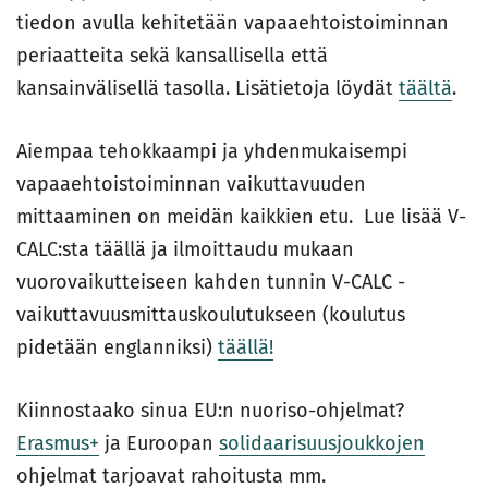
tiedon avulla kehitetään vapaaehtoistoiminnan
periaatteita sekä kansallisella että
kansainvälisellä tasolla. Lisätietoja löydät
täältä
.
Aiempaa tehokkaampi ja yhdenmukaisempi
vapaaehtoistoiminnan vaikuttavuuden
mittaaminen on meidän kaikkien etu. Lue lisää V-
CALC:sta täällä ja ilmoittaudu mukaan
vuorovaikutteiseen kahden tunnin V-CALC -
vaikuttavuusmittauskoulutukseen (koulutus
pidetään englanniksi)
täällä!
Kiinnostaako sinua EU:n nuoriso-ohjelmat?
Erasmus+
ja Euroopan
solidaarisuusjoukkojen
ohjelmat tarjoavat rahoitusta mm.