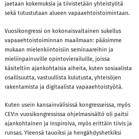
jaetaan kokemuksia ja tiivistetään yhteistyötä
sekä tutustutaan alueen vapaaehtoistoimintaan.
Vuosikongressi on kokonaisvaltainen sukellus
vapaaehtoistoiminnan maailmaan: pääsimme
mukaan mielenkiintoisiin seminaareihin ja
mieliinpainuville opintovierailuille, joissa
käsiteltiin ajankohtaisia aiheita, kuten sosiaalista
osallisuutta, vastuullista kulutusta, yhteisöjen
rakentamista ja digitaalista vapaaehtoistyötä.
Kuten usein kansainvälisissä kongresseissa, myös
CEV:n vuosikongressissa ohjelmasisältö oli paitsi
ajankohtainen ja inspiroiva, myös erittäin tiivis ja
runsas. Yleensä tauoiksi ja hengähdyshetkiksi