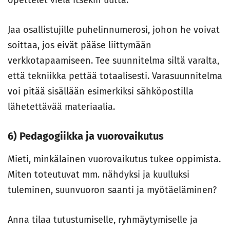
opettelet vielä itsekin uutta.
Jaa osallistujille puhelinnumerosi, johon he voivat
soittaa, jos eivät pääse liittymään
verkkotapaamiseen. Tee suunnitelma siltä varalta,
että tekniikka pettää totaalisesti. Varasuunnitelma
voi pitää sisällään esimerkiksi sähköpostilla
lähetettävää materiaalia.
6) Pedagogiikka ja vuorovaikutus
Mieti, minkälainen vuorovaikutus tukee oppimista.
Miten toteutuvat mm. nähdyksi ja kuulluksi
tuleminen, suunvuoron saanti ja myötäeläminen?
Anna tilaa tutustumiselle, ryhmäytymiselle ja