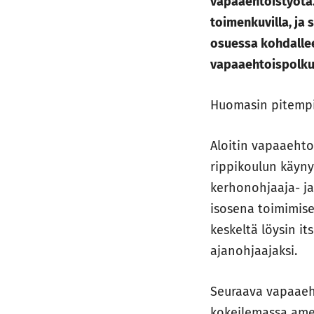
vapaaehtoistyötä. S
toimenkuvilla, ja
osuessa kohdallee
vapaaehtoispolkua
Huomasin pitempi
Aloitin vapaaehto
rippikoulun käynyt
kerhonohjaaja- ja
isosena toimimise
keskeltä löysin it
ajanohjaajaksi.
Seuraava vapaaeh
kokeilemassa amer