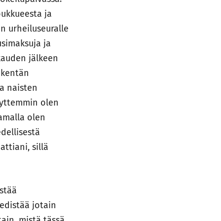
oukkueesta ja
in urheiluseuralle
usimaksuja ja
ikauden jälkeen
y kentän
ta naisten
Nyttemmin olen
amalla olen
dellisestä
tiani, sillä
stää
edistää jotain
tain, mistä tässä