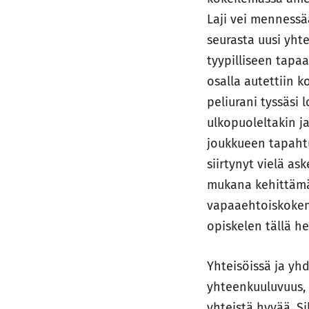
Laji vei mennessä
seurasta uusi yhte
tyypilliseen tapa
osalla autettiin 
peliurani tyssäsi
ulkopuoleltakin ja
joukkueen tapaht
siirtynyt vielä a
mukana kehittämäs
vapaaehtoiskokemu
opiskelen tällä he
Yhteisöissä ja yh
yhteenkuuluvuus, 
yhteistä hyvää. Si