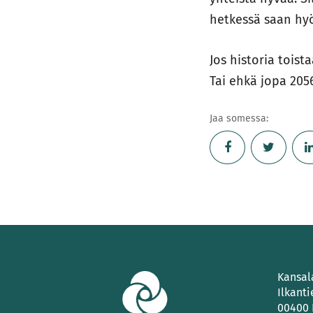
hetkessä saan hyö
Jos historia toist
Tai ehkä jopa 205
Jaa somessa:
Kansal
Ilkanti
00400 