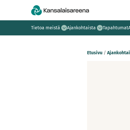
Tietoa meistä
Ajankohtaista
Tapahtumat
Etusivu
/
Ajankohtai