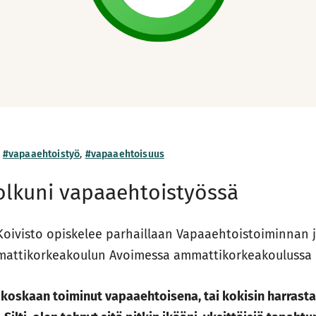
,
#vapaaehtoistyö
,
#vapaaehtoisuus
olkuni vapaaehtoistyössä
a Koivisto opiskelee parhaillaan Vapaaehtoistoiminnan
attikorkeakoulun Avoimessa ammattikorkeakoulussa
n koskaan toiminut vapaaehtoisena, tai kokisin harrast