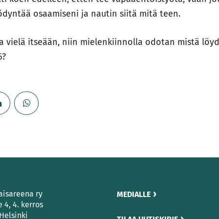
dyntää osaamiseni ja nautin siitä mitä teen.
aa vielä itseään, niin mielenkiinnolla odotan mistä löy
6?
aisareena ry
MEDIALLE
e 4, 4. kerros
Helsinki