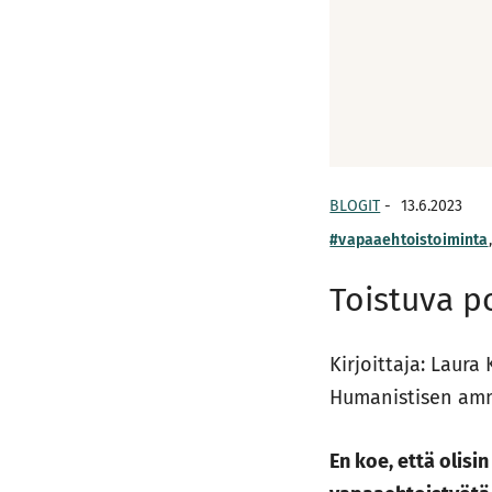
BLOGIT
-
13.6.2023
#vapaaehtoistoiminta
Toistuva p
Kirjoittaja: Laur
Humanistisen amm
En koe, että olisi