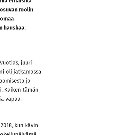
ia erilaisilla
 osuvan roolin
t omaa
än hauskaa.
uotias, juuri
oni oli jatkamassa
aamisesta ja
si. Kaiken tämän
 ja vapaa-
2018, kun kävin
okeilupäivässä.