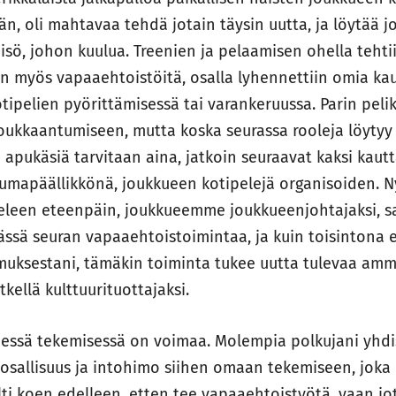
än, oli mahtavaa tehdä jotain täysin uutta, ja löytää j
isö, johon kuulua. Treenien ja pelaamisen ohella tehti
an myös vapaaehtoistöitä, osalla lyhennettiin omia ka
kotipelien pyörittämisessä tai varankeruussa. Parin pel
 loukkaantumiseen, mutta koska seurassa rooleja löyty
 apukäsiä tarvitaan aina, jatkoin seuraavat kaksi kaut
umapäällikkönä, joukkueen kotipelejä organisoiden. 
skeleen eteenpäin, joukkueemme joukkueenjohtajaksi, s
sä seuran vapaaehtoistoimintaa, ja kuin toisintona e
ksestani, tämäkin toiminta tukee uutta tulevaa ammat
tkellä kulttuurituottajaksi.
dessä tekemisessä on voimaa. Molempia polkujani yhdi
osallisuus ja intohimo siihen omaan tekemiseen, joka 
lti koen edelleen, etten tee vapaaehtoistyötä, vaan jo