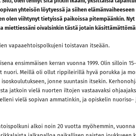
ilti, olen tehnyt sitä pitkin ikääni, yksittäisiä tapahtum
 sopivan yhteisön löytyessä ja siihen elämänvaiheeseen
n olen viihtynyt tietyissä paikoissa pitempäänkin. Ny
 miettiessäni oivalsinkin tästä jotain käsittämättöm
en vapaaehtoispolkujeni toistavan itseään.
isena ensimmäisen kerran vuonna 1999. Olin silloin 15-v
 nuori. Meillä oli ollut rippileirillä hyvä porukka ja m
 isoskoulutukseen, jonne suuntasin itsekin. Kerhonohj
sta jatkoin vielä nuorten iltojen vastaavaksi ohjaajak
selleni vielä sopivan ammatinkin, ja opiskelin nuoriso-
toispolkuni alkoi noin 20 vuotta myöhemmin, vuonna 
ikkalaista jalkapalloa paikallisen naisten joukkueen k