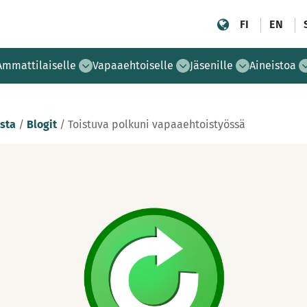
FI
EN
Ammattilaiselle
Vapaaehtoiselle
Jäsenille
Aineistoa
sta
/
Blogit
/
Toistuva polkuni vapaaehtoistyössä