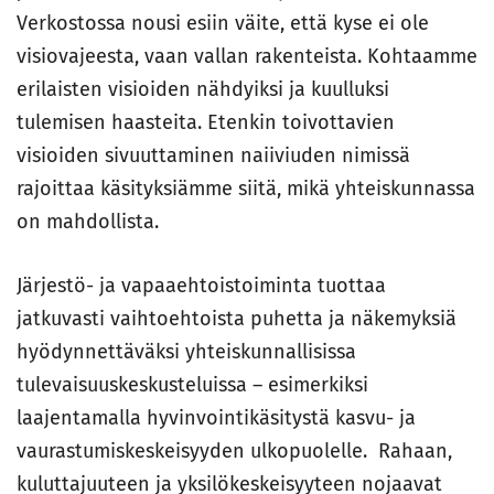
Verkostossa nousi esiin väite, että kyse ei ole
visiovajeesta, vaan vallan rakenteista. Kohtaamme
erilaisten visioiden nähdyiksi ja kuulluksi
tulemisen haasteita. Etenkin toivottavien
visioiden sivuuttaminen naiiviuden nimissä
rajoittaa käsityksiämme siitä, mikä yhteiskunnassa
on mahdollista.
Järjestö- ja vapaaehtoistoiminta tuottaa
jatkuvasti vaihtoehtoista puhetta ja näkemyksiä
hyödynnettäväksi yhteiskunnallisissa
tulevaisuuskeskusteluissa – esimerkiksi
laajentamalla hyvinvointikäsitystä kasvu- ja
vaurastumiskeskeisyyden ulkopuolelle. Rahaan,
kuluttajuuteen ja yksilökeskeisyyteen nojaavat