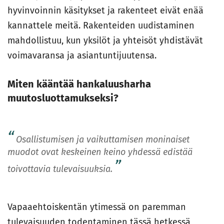
hyvinvoinnin käsitykset ja rakenteet eivät enää
kannattele meitä. Rakenteiden uudistaminen
mahdollistuu, kun yksilöt ja yhteisöt yhdistävät
voimavaransa ja asiantuntijuutensa.
Miten kääntää hankaluusharha
muutosluottamukseksi?
Osallistumisen ja vaikuttamisen moninaiset
muodot ovat keskeinen keino yhdessä edistää
toivottavia tulevaisuuksia.
Vapaaehtoiskentän ytimessä on paremman
tulevaisuuden todentaminen tässä hetkessä,