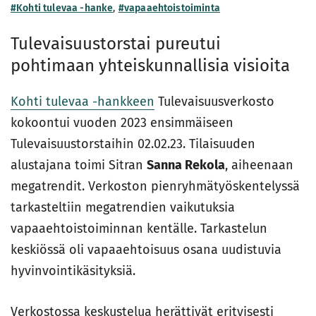
#Kohti tulevaa -hanke
,
#vapaaehtoistoiminta
Tulevaisuustorstai pureutui
pohtimaan yhteiskunnallisia visioita
Kohti tulevaa -hankkeen
Tulevaisuusverkosto
kokoontui vuoden 2023 ensimmäiseen
Tulevaisuustorstaihin 02.02.23. Tilaisuuden
alustajana toimi Sitran
Sanna Rekola
, aiheenaan
megatrendit. Verkoston pienryhmätyöskentelyssä
tarkasteltiin megatrendien vaikutuksia
vapaaehtoistoiminnan kentälle. Tarkastelun
keskiössä oli vapaaehtoisuus osana uudistuvia
hyvinvointikäsityksiä.
Verkostossa keskustelua herättivät erityisesti