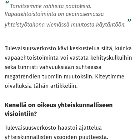
Tarvitsemme rohkeita päätöksiä.
Vapaaehtoistoiminta on avainasemassa
yhteistyötahona viemässä muutosta käytäntöön.
Tulevaisuusverkosto kävi keskustelua siitä, kuinka
vapaaehtoistoiminta voi vastata kehityskulkuihin
sekä tunnisti vahvuuksiaan suhteessa
megatrendien tuomiin muutoksiin. Kiteytimme
oivalluksia tähän artikkeliin.
Kenellä on oikeus yhteiskunnalliseen
visiointiin?
Tulevaisuusverkosto haastoi ajattelua
yhteiskunnallisten visioiden puutteesta.