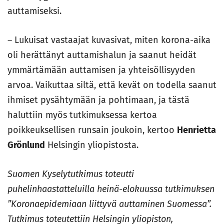
auttamiseksi.
– Lukuisat vastaajat kuvasivat, miten korona-aika
oli herättänyt auttamishalun ja saanut heidät
ymmärtämään auttamisen ja yhteisöllisyyden
arvoa. Vaikuttaa siltä, että kevät on todella saanut
ihmiset pysähtymään ja pohtimaan, ja tästä
haluttiin myös tutkimuksessa kertoa
poikkeuksellisen runsain joukoin, kertoo
Henrietta
Grönlund
Helsingin yliopistosta.
Suomen Kyselytutkimus toteutti
puhelinhaastatteluilla heinä-elokuussa tutkimuksen
”Koronaepidemiaan liittyvä auttaminen Suomessa”.
Tutkimus toteutettiin Helsingin yliopiston,