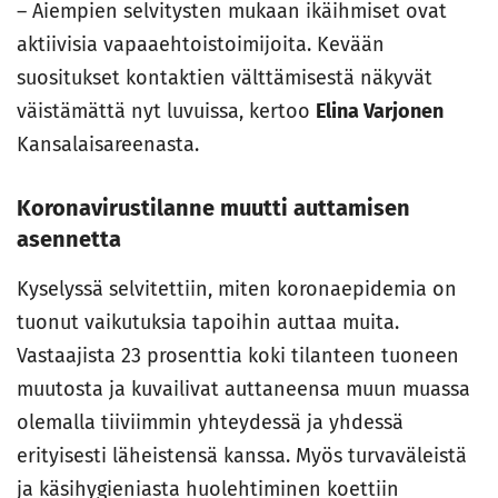
– Aiempien selvitysten mukaan ikäihmiset ovat
aktiivisia vapaaehtoistoimijoita. Kevään
suositukset kontaktien välttämisestä näkyvät
väistämättä nyt luvuissa, kertoo
Elina Varjonen
Kansalaisareenasta.
Koronavirustilanne muutti auttamisen
asennetta
Kyselyssä selvitettiin, miten koronaepidemia on
tuonut vaikutuksia tapoihin auttaa muita.
Vastaajista 23 prosenttia koki tilanteen tuoneen
muutosta ja kuvailivat auttaneensa muun muassa
olemalla tiiviimmin yhteydessä ja yhdessä
erityisesti läheistensä kanssa. Myös turvaväleistä
ja käsihygieniasta huolehtiminen koettiin