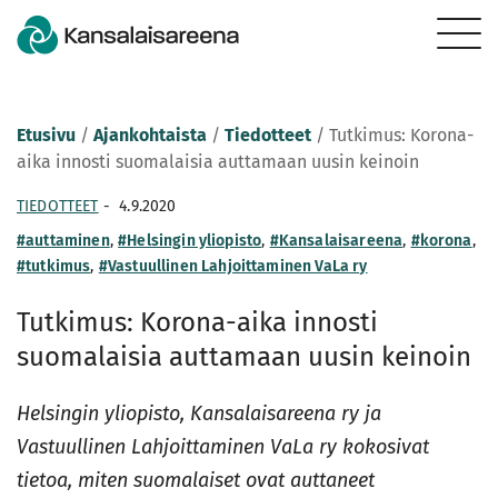
Etusivu
/
Ajankohtaista
/
Tiedotteet
/
Tutkimus: Korona-
aika innosti suomalaisia auttamaan uusin keinoin
TIEDOTTEET
-
4.9.2020
#auttaminen
,
#Helsingin yliopisto
,
#Kansalaisareena
,
#korona
,
#tutkimus
,
#Vastuullinen Lahjoittaminen VaLa ry
Tutkimus: Korona-aika innosti
suomalaisia auttamaan uusin keinoin
Helsingin yliopisto, Kansalaisareena ry ja
Vastuullinen Lahjoittaminen VaLa ry kokosivat
tietoa, miten suomalaiset ovat auttaneet