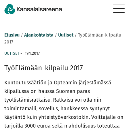
Etusivu
/
Ajankohtaista
/
Uutiset
/
TyöElämään-kilpailu
2017
UUTISET
-
19.1.2017
TyöElämään-kilpailu 2017
Kuntoutussäätiön ja Opteamin järjestämässä
kilpailussa on haussa Suomen paras
työllistämisratkaisu. Ratkaisu voi olla niin
toimintamalli, sovellus, hankkeessa syntynyt
käytäntö kuin yhteistyöverkostokin. Voittajalle on
tarjoilla 3000 euroa sekä mahdollisuus toteuttaa