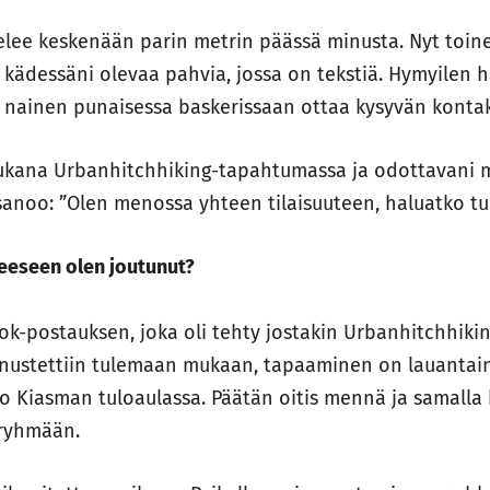
telee keskenään parin metrin päässä minusta. Nyt toine
 kädessäni olevaa pahvia, jossa on tekstiä. Hymyilen hän
n nainen punaisessa baskerissaan ottaa kysyvän kontak
ukana Urbanhitchhiking-tapahtumassa ja odottavani
sanoo: ”Olen menossa yhteen tilaisuuteen, haluatko tu
teeseen olen joutunut?
-postauksen, joka oli tehty jostakin Urbanhitchhiki
nustettiin tulemaan mukaan, tapaaminen on lauantaina
 Kiasman tuloaulassa. Päätän oitis mennä ja samalla 
 ryhmään.