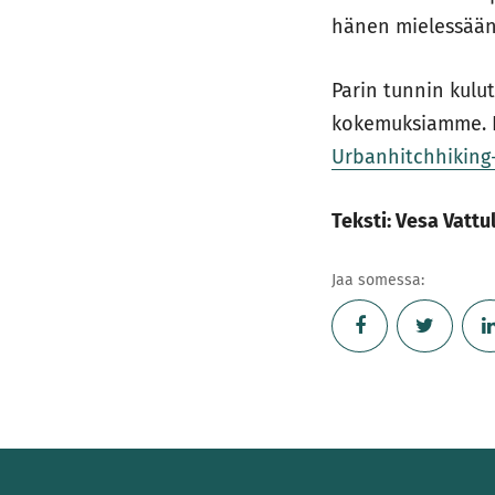
hänen mielessään
Parin tunnin kulu
kokemuksiamme. Ni
Urbanhitchhikin
Teksti: Vesa Vattu
Jaa somessa: