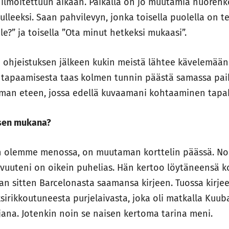
lmoitettuun aikaan. Paikalla on jo muutamia nuorehko
ulleeksi. Saan pahvilevyn, jonka toisella puolella on te
le?” ja toisella ”Ota minut hetkeksi mukaasi”.
a ohjeistuksen jälkeen kukin meistä lähtee kävelemään 
tapaamisesta taas kolmen tunnin päästä samassa pai
an eteen, jossa edellä kuvaamani kohtaaminen tapa
sen mukana?
hon olemme menossa, on muutaman korttelin päässä. 
tavuuteni on oikein puhelias. Hän kertoo löytäneensä
uan sitten Barcelonasta saamansa kirjeen. Tuossa kirjee
irikkoutuneesta purjelaivasta, joka oli matkalla Kuub
ajana. Jotenkin noin se naisen kertoma tarina meni.