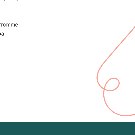
erromme
oa