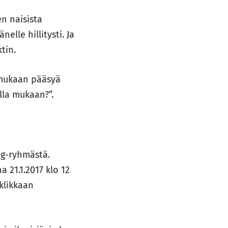
n naisista
elle hillitysti. Ja
tin.
 mukaan pääsyä
lla mukaan?”.
ng-ryhmästä.
 21.1.2017 klo 12
klikkaan