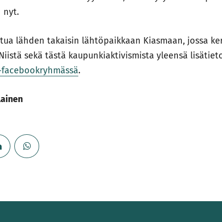
 nyt.
ttua lähden takaisin lähtöpaikkaan Kiasmaan, jossa k
istä sekä tästä kaupunkiaktivismista yleensä lisätiet
g-facebookryhmässä
.
lainen