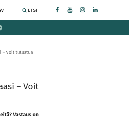
SV
ETSI
 – Voit tutustua
asi – Voit
eitä? Vastaus on