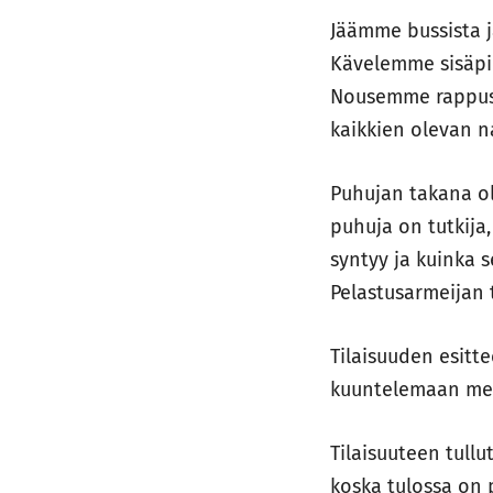
Jäämme bussista 
Kävelemme sisäpiha
Nousemme rappusi
kaikkien olevan n
Puhujan takana ol
puhuja on tutkija
syntyy ja kuinka 
Pelastusarmeijan t
Tilaisuuden esitt
kuuntelemaan men
Tilaisuuteen tull
koska tulossa on p