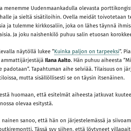
ja menemme Uudenmaankadulla olevasta porttikongist
lle ja sieltä sisätiloihin. Ovella meidät toivotetaan te
a ja tulemme kirkkosaliin, joka on lähes täynnä ihmi
aisia. Ja joku naishenkilö puhuu salin etuosan korokkee
evalla näytöllä lukee ”
Kuinka paljon on tarpeeksi
”. Pi
, ammattijärjestäjä
Ilana Aalto
. Hän puhuu aiheesta ”Mi
se padotaan”. Tapahtuman aihe selviää. Tilaisuus on jär
iloissa, mutta sisällöllisesti se on täysin itsenäinen.
eestä huomaan, että esitelmät aiheesta jatkuvat kuutee
ossa olevaa esitystä.
ut nainen sanoo, että hän on järjestelemässä ja siivoa
utkiremontti. Tässä syy siihen, että löytyneet villapait