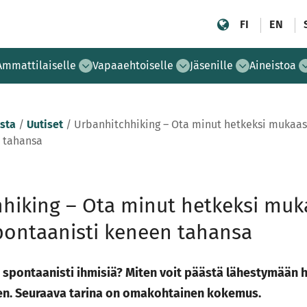
FI
EN
Ammattilaiselle
Vapaaehtoiselle
Jäsenille
Aineistoa
sta
/
Uutiset
/
Urbanhitchhiking – Ota minut hetkeksi mukaasi
n tahansa
hiking – Ota minut hetkeksi muka
pontaanisti keneen tahansa
spontaanisti ihmisiä? Miten voit päästä lähestymään h
en. Seuraava tarina on omakohtainen kokemus.