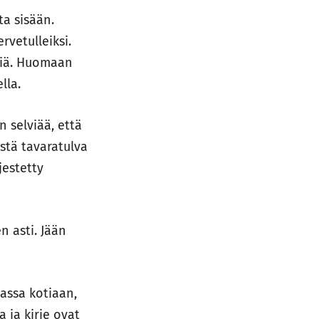
a sisään.
rvetulleiksi.
siä. Huomaan
lla.
an selviää, että
stä tavaratulva
jestetty
n asti. Jään
massa kotiaan,
a ja kirje ovat