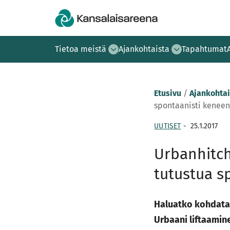
Tietoa meistä
Ajankohtaista
Tapahtumat
Etusivu
/
Ajankohtai
spontaanisti kenee
UUTISET
-
25.1.2017
Urbanhitch
tutustua s
Haluatko kohdata 
Urbaani liftaamin