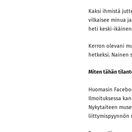
Kaksi ihmistä jut
vilkaisee minua ja
heti keski-ikäine
Kerron olevani m
hetkeksi. Nainen 
Miten tähän tilan
Huomasin Facebook
Ilmoituksessa kan
Nykytaiteen museo
liittymispyynnön