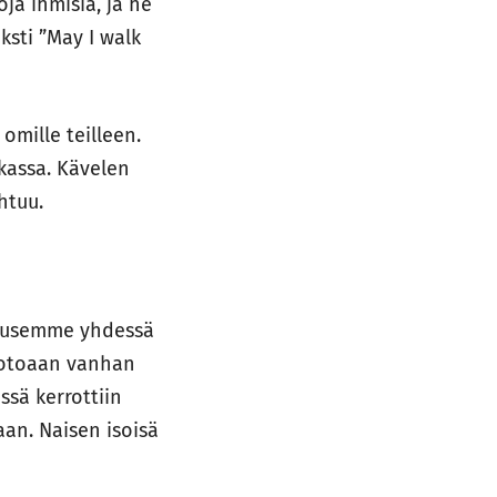
ja ihmisiä, ja he
ksti ”May I walk
omille teilleen.
kassa. Kävelen
htuu.
Nousemme yhdessä
 kotoaan vanhan
ssä kerrottiin
aan. Naisen isoisä