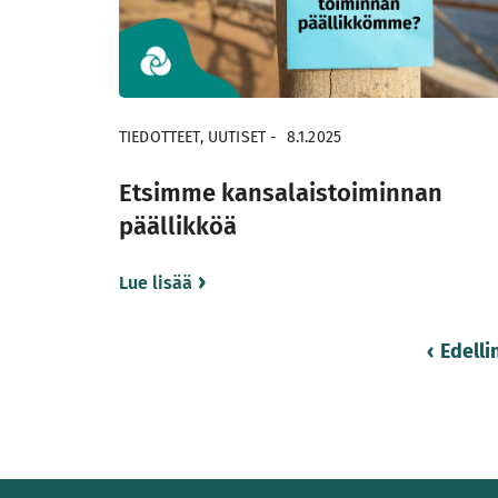
TIEDOTTEET, UUTISET
-
8.1.2025
Etsimme kansalaistoiminnan
päällikköä
Lue lisää
Lisää
Edelli
artikkeleita