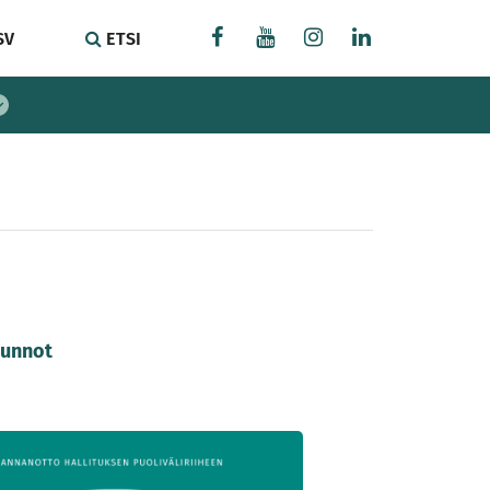
SV
ETSI
sunnot