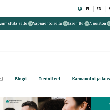
FI
EN
Ammattilaiselle
Vapaaehtoiselle
Jäsenille
Aineistoa
et
Blogit
Tiedotteet
Kannanotot ja lau