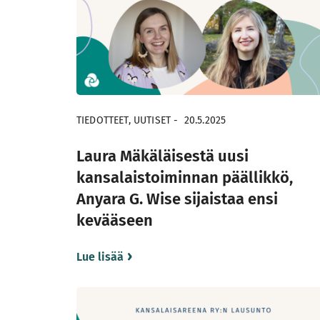
TIEDOTTEET, UUTISET
-
20.5.2025
Laura Mäkäläisestä uusi
kansalaistoiminnan päällikkö,
Anyara G. Wise sijaistaa ensi
kevääseen
Lue lisää