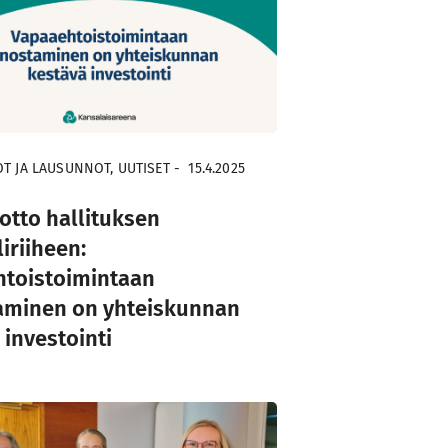
 JA LAUSUNNOT, UUTISET
-
15.4.2025
tto hallituksen
iriiheen:
toistoimintaan
aminen on yhteiskunnan
 investointi