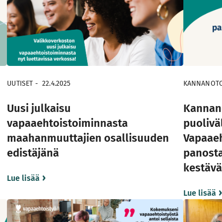
UUTISET
-
22.4.2025
KANNANOTOT
Uusi julkaisu
Kannano
vapaaehtoistoiminnasta
puoliväl
maahanmuuttajien osallisuuden
Vapaaeh
edistäjänä
panost
kestävä
Lue lisää
Lue lisää