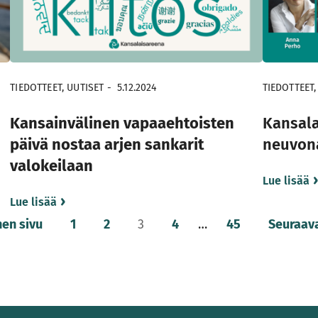
TIEDOTTEET, UUTISET
-
5.12.2024
TIEDOTTEET,
Kansainvälinen vapaaehtoisten
Kansala
päivä nostaa arjen sankarit
neuvon
valokeilaan
Lue lisää
Lue lisää
nen sivu
1
2
3
4
…
45
Seuraava