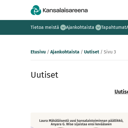
Tietoa meistä
Ajankohtaista
Tapahtumat
Etusivu
/
Ajankohtaista
/
Uutiset
/
Sivu 3
Uutiset
Uutis