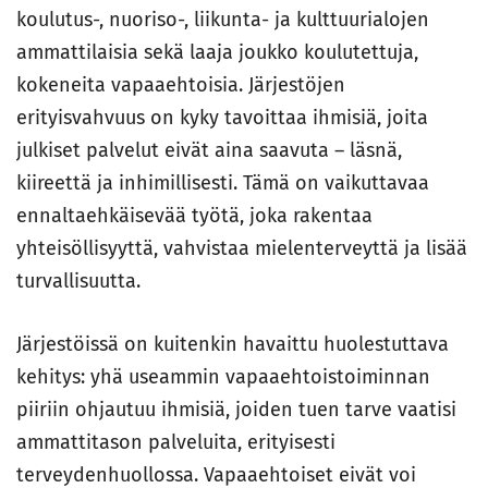
koulutus-, nuoriso-, liikunta- ja kulttuurialojen
ammattilaisia sekä laaja joukko koulutettuja,
kokeneita vapaaehtoisia. Järjestöjen
erityisvahvuus on kyky tavoittaa ihmisiä, joita
julkiset palvelut eivät aina saavuta – läsnä,
kiireettä ja inhimillisesti. Tämä on vaikuttavaa
ennaltaehkäisevää työtä, joka rakentaa
yhteisöllisyyttä, vahvistaa mielenterveyttä ja lisää
turvallisuutta.
Järjestöissä on kuitenkin havaittu huolestuttava
kehitys: yhä useammin vapaaehtoistoiminnan
piiriin ohjautuu ihmisiä, joiden tuen tarve vaatisi
ammattitason palveluita, erityisesti
terveydenhuollossa. Vapaaehtoiset eivät voi