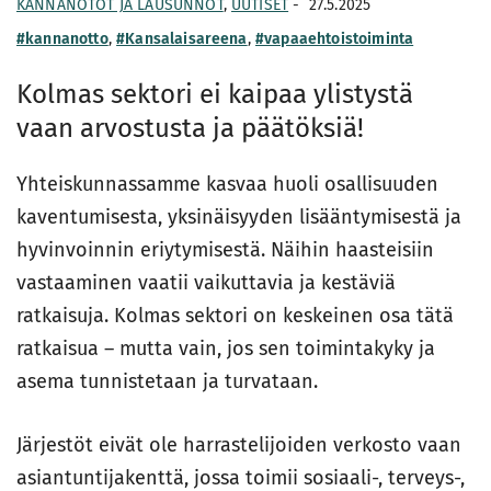
KANNANOTOT JA LAUSUNNOT
,
UUTISET
-
27.5.2025
#kannanotto
,
#Kansalaisareena
,
#vapaaehtoistoiminta
Kolmas sektori ei kaipaa ylistystä
vaan arvostusta ja päätöksiä!
Yhteiskunnassamme kasvaa huoli osallisuuden
kaventumisesta, yksinäisyyden lisääntymisestä ja
hyvinvoinnin eriytymisestä. Näihin haasteisiin
vastaaminen vaatii vaikuttavia ja kestäviä
ratkaisuja. Kolmas sektori on keskeinen osa tätä
ratkaisua – mutta vain, jos sen toimintakyky ja
asema tunnistetaan ja turvataan.
Järjestöt eivät ole harrastelijoiden verkosto vaan
asiantuntijakenttä, jossa toimii sosiaali-, terveys-,