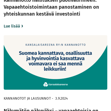
Kannanotto hallituksen puoliväliriiheen:
Vapaaehtoistoimintaan panostaminen on
yhteiskunnan kestävä investointi
Lue lisää
KANNANOTOT JA LAUSUNNOT
-
3.9.2024
Näkymätön näkyväksi – vapaaehtoisia on