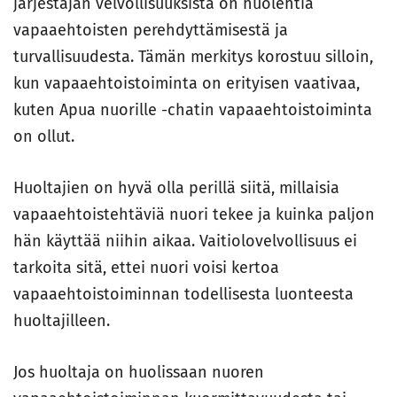
järjestäjän velvollisuuksista on huolehtia
vapaaehtoisten perehdyttämisestä ja
turvallisuudesta. Tämän merkitys korostuu silloin,
kun vapaaehtoistoiminta on erityisen vaativaa,
kuten Apua nuorille -chatin vapaaehtoistoiminta
on ollut.
Huoltajien on hyvä olla perillä siitä, millaisia
vapaaehtoistehtäviä nuori tekee ja kuinka paljon
hän käyttää niihin aikaa. Vaitiolovelvollisuus ei
tarkoita sitä, ettei nuori voisi kertoa
vapaaehtoistoiminnan todellisesta luonteesta
huoltajilleen.
Jos huoltaja on huolissaan nuoren