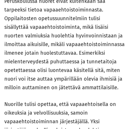
Peruskoulussa nuoret eivät kuitenkaan saa
tarpeeksi tietoa vapaaehtoistoiminnasta.
Oppilaitosten opetussuunnitelmiin tulisi
sisällyttää vapaaehtoistoiminta, mikä lisäisi
nuorten valmiuksia huolehtia hyvinvoinnistaan ja
ilmoittaa aikuisille, mikäli vapaaehtoistoiminnassa
ilmenee jotain huolestuttavaa. Esimerkiksi
mielenterveydestä puhuttaessa ja tunnetaitoja
opetettaessa olisi luontevaa käsitellä sitä, miten
nuori voi itse auttaa ympärillään olevia ihmisiä ja
milloin auttaminen on jätettävä ammattilaisille.
Nuorille tulisi opettaa, että vapaaehtoisella on
oikeuksia ja velvollisuuksia, samoin
vapaaehtoistoiminnan järjestäjällä. Yksi