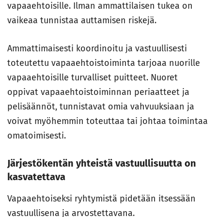
vapaaehtoisille. Ilman ammattilaisen tukea on
vaikeaa tunnistaa auttamisen riskejä.
Ammattimaisesti koordinoitu ja vastuullisesti
toteutettu vapaaehtoistoiminta tarjoaa nuorille
vapaaehtoisille turvalliset puitteet. Nuoret
oppivat vapaaehtoistoiminnan periaatteet ja
pelisäännöt, tunnistavat omia vahvuuksiaan ja
voivat myöhemmin toteuttaa tai johtaa toimintaa
omatoimisesti.
Järjestökentän yhteistä vastuullisuutta on
kasvatettava
Vapaaehtoiseksi ryhtymistä pidetään itsessään
vastuullisena ja arvostettavana.