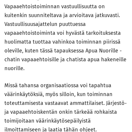
Vapaaehtoistoiminnan vastuullisuutta on
kuitenkin suunniteltava ja arvioitava jatkuvasti.
Vastuullisuusajattelun puuttuessa
vapaaehtoistoiminta voi hyvästä tarkoituksesta
huolimatta tuottaa vahinkoa toiminnan piirissä
oleville, kuten tässä tapauksessa Apua Nuorille -
chatin vapaaehtoisille ja chatista apua hakeneille
nuorille.
Missä tahansa organisaatiossa voi tapahtua
väärinkäytöksiä, myös silloin, kun toiminnan
toteuttamisesta vastaavat ammattilaiset. Järjestö-
ja vapaaehtoiskentän onkin tärkeää rohkaista
toimijoitaan väärinkäytösepäilyistä
ilmoittamiseen ja laatia tähän ohjeet.