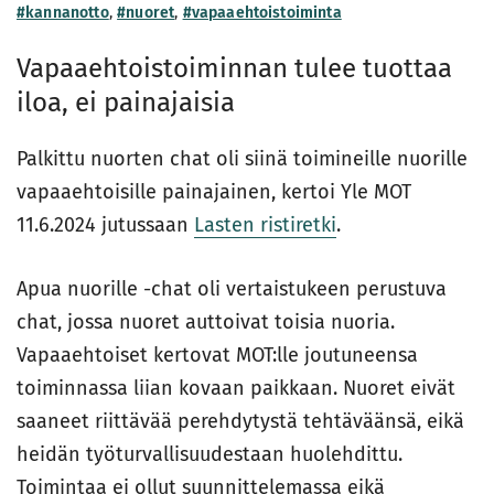
#kannanotto
,
#nuoret
,
#vapaaehtoistoiminta
Vapaaehtoistoiminnan tulee tuottaa
iloa, ei painajaisia
Palkittu nuorten chat oli siinä toimineille nuorille
vapaaehtoisille painajainen, kertoi Yle MOT
11.6.2024 jutussaan
Lasten ristiretki
.
Apua nuorille -chat oli vertaistukeen perustuva
chat, jossa nuoret auttoivat toisia nuoria.
Vapaaehtoiset kertovat MOT:lle joutuneensa
toiminnassa liian kovaan paikkaan. Nuoret eivät
saaneet riittävää perehdytystä tehtäväänsä, eikä
heidän työturvallisuudestaan huolehdittu.
Toimintaa ei ollut suunnittelemassa eikä