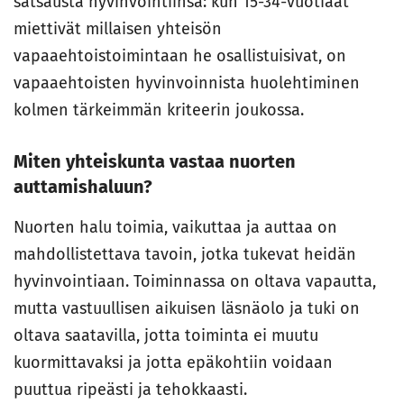
satsausta hyvinvointiinsa: kun 15-34-vuotiaat
miettivät millaisen yhteisön
vapaaehtoistoimintaan he osallistuisivat, on
vapaaehtoisten hyvinvoinnista huolehtiminen
kolmen tärkeimmän kriteerin joukossa.
Miten yhteiskunta vastaa nuorten
auttamishaluun?
Nuorten halu toimia, vaikuttaa ja auttaa on
mahdollistettava tavoin, jotka tukevat heidän
hyvinvointiaan. Toiminnassa on oltava vapautta,
mutta vastuullisen aikuisen läsnäolo ja tuki on
oltava saatavilla, jotta toiminta ei muutu
kuormittavaksi ja jotta epäkohtiin voidaan
puuttua ripeästi ja tehokkaasti.