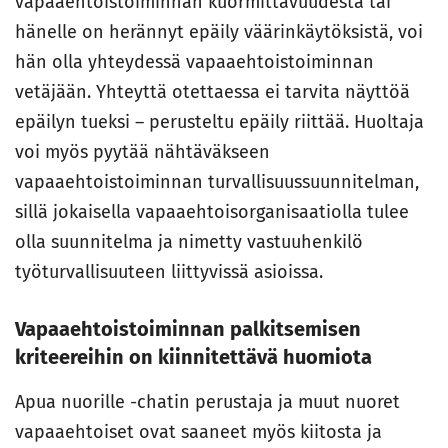
vapaaehtoistoiminnan kuormittavuudesta tai
hänelle on herännyt epäily väärinkäytöksistä, voi
hän olla yhteydessä vapaaehtoistoiminnan
vetäjään. Yhteyttä otettaessa ei tarvita näyttöä
epäilyn tueksi – perusteltu epäily riittää. Huoltaja
voi myös pyytää nähtäväkseen
vapaaehtoistoiminnan turvallisuussuunnitelman,
sillä jokaisella vapaaehtoisorganisaatiolla tulee
olla suunnitelma ja nimetty vastuuhenkilö
työturvallisuuteen liittyvissä asioissa.
Vapaaehtoistoiminnan palkitsemisen
kriteereihin on kiinnitettävä huomiota
Apua nuorille -chatin perustaja ja muut nuoret
vapaaehtoiset ovat saaneet myös kiitosta ja