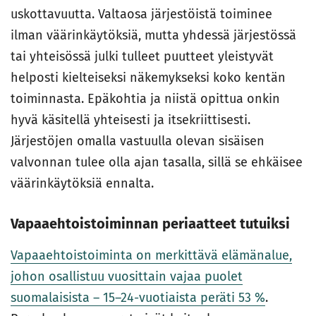
uskottavuutta. Valtaosa järjestöistä toiminee
ilman väärinkäytöksiä, mutta yhdessä järjestössä
tai yhteisössä julki tulleet puutteet yleistyvät
helposti kielteiseksi näkemykseksi koko kentän
toiminnasta. Epäkohtia ja niistä opittua onkin
hyvä käsitellä yhteisesti ja itsekriittisesti.
Järjestöjen omalla vastuulla olevan sisäisen
valvonnan tulee olla ajan tasalla, sillä se ehkäisee
väärinkäytöksiä ennalta.
Vapaaehtoistoiminnan periaatteet tutuiksi
Vapaaehtoistoiminta on merkittävä elämänalue,
johon osallistuu vuosittain vajaa puolet
suomalaisista – 15–24-vuotiaista peräti 53 %
.