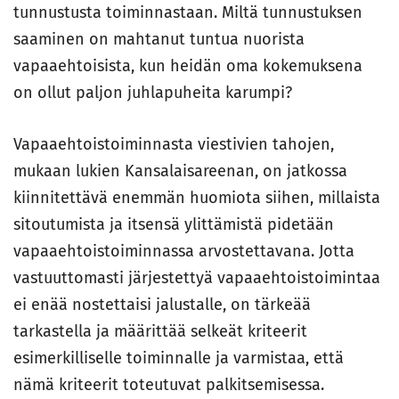
tunnustusta toiminnastaan. Miltä tunnustuksen
saaminen on mahtanut tuntua nuorista
vapaaehtoisista, kun heidän oma kokemuksena
on ollut paljon juhlapuheita karumpi?
Vapaaehtoistoiminnasta viestivien tahojen,
mukaan lukien Kansalaisareenan, on jatkossa
kiinnitettävä enemmän huomiota siihen, millaista
sitoutumista ja itsensä ylittämistä pidetään
vapaaehtoistoiminnassa arvostettavana. Jotta
vastuuttomasti järjestettyä vapaaehtoistoimintaa
ei enää nostettaisi jalustalle, on tärkeää
tarkastella ja määrittää selkeät kriteerit
esimerkilliselle toiminnalle ja varmistaa, että
nämä kriteerit toteutuvat palkitsemisessa.