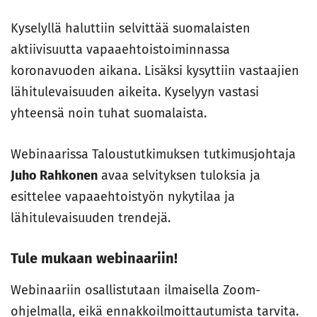
Kyselyllä haluttiin selvittää suomalaisten
aktiivisuutta vapaaehtoistoiminnassa
koronavuoden aikana. Lisäksi kysyttiin vastaajien
lähitulevaisuuden aikeita. Kyselyyn vastasi
yhteensä noin tuhat suomalaista.
Webinaarissa Taloustutkimuksen tutkimusjohtaja
Juho Rahkonen
avaa selvityksen tuloksia ja
esittelee vapaaehtoistyön nykytilaa ja
lähitulevaisuuden trendejä.
Tule mukaan webinaariin!
Webinaariin osallistutaan ilmaisella Zoom-
ohjelmalla, eikä ennakkoilmoittautumista tarvita.