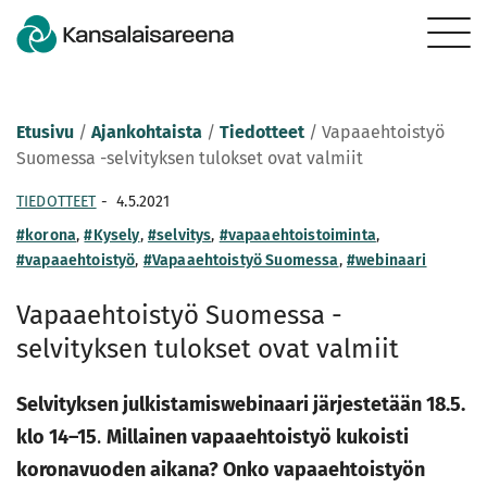
Etusivu
/
Ajankohtaista
/
Tiedotteet
/
Vapaaehtoistyö
Suomessa -selvityksen tulokset ovat valmiit
TIEDOTTEET
-
4.5.2021
#korona
,
#Kysely
,
#selvitys
,
#vapaaehtoistoiminta
,
#vapaaehtoistyö
,
#Vapaaehtoistyö Suomessa
,
#webinaari
Vapaaehtoistyö Suomessa -
selvityksen tulokset ovat valmiit
Selvityksen julkistamiswebinaari järjestetään 18.5.
klo 14–15
.
Millainen vapaaehtoistyö kukoisti
koronavuoden aikana? Onko vapaaehtoistyön