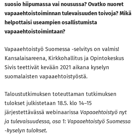
suosio hiipumassa vai nousussa? Ovatko nuoret
vapaaehtoistoiminnan tulevaisuuden toivoja? Mikä
helpottaisi useampien osallistumista
vapaaehtoistoimintaan?
Vapaaehtoistyö Suomessa -selvitys on valmis!
Kansalaisareena, Kirkkohallitus ja Opintokeskus
Sivis teettivät kevään 2021 aikana kyselyn
suomalaisten vapaaehtoistyöstä.
Taloustutkimuksen toteuttaman tutkimuksen
tulokset julkistetaan 18.5. klo 14–15
järjestettävässä webinaarissa
Vapaaehtoistyö nyt
ja tulevaisuudessa, osa 1: Vapaaehtoistyö Suomessa
-kyselyn tulokset
.