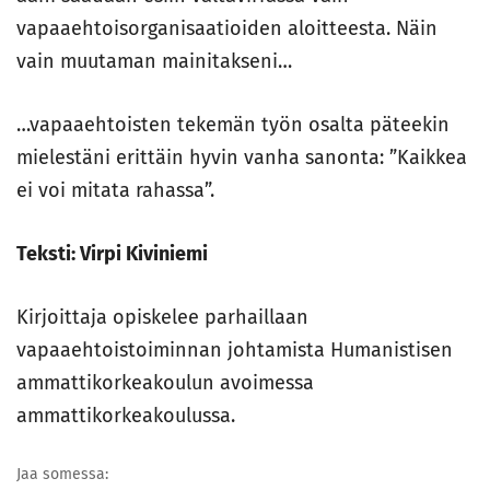
vapaaehtoisorganisaatioiden aloitteesta. Näin
vain muutaman mainitakseni…
…vapaaehtoisten tekemän työn osalta päteekin
mielestäni erittäin hyvin vanha sanonta: ”Kaikkea
ei voi mitata rahassa”.
Teksti: Virpi Kiviniemi
Kirjoittaja opiskelee parhaillaan
vapaaehtoistoiminnan johtamista Humanistisen
ammattikorkeakoulun avoimessa
ammattikorkeakoulussa.
Jaa somessa: