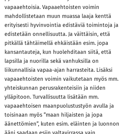
vapaaehtoisia. Vapaaehtoisten voimin
mahdollistetaan muun muassa laaja kenttä
erityisesti hyvinvointia edistäviä toimintoja ja
edistetään onnellisuutta. Ja väittäisin, että
pitkällä tähtäimellä ehkäistään esim. jopa
kansantauteja, kun huolehditaan siitä, että
lapsilla ja nuorilla sekä vanhuksilla on
liikunnallisia vapaa-ajan harrasteita. Lisäksi
vapaaehtoisten voimin vaikutetaan myös mm.
yhteiskunnan perusrakenteisiin ja niiden
ylläpitoon. Turvallisuutta lisätään mm.
vapaaehtoisen maanpuolustustyön avulla ja
toisinaan myös ”maan hiljaisten ja jopa
äänettömien”, kuten esim. eläinten ja luonnon
ääni saadaan esiin valtavirrassa vain