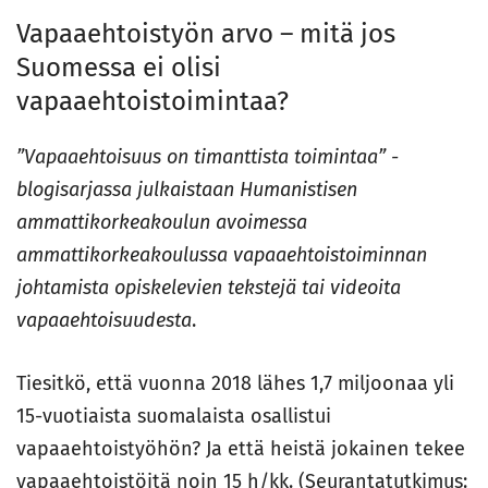
Vapaaehtoistyön arvo – mitä jos
Suomessa ei olisi
vapaaehtoistoimintaa?
”Vapaaehtoisuus on timanttista toimintaa” -
blogisarjassa julkaistaan Humanistisen
ammattikorkeakoulun avoimessa
ammattikorkeakoulussa vapaaehtoistoiminnan
johtamista opiskelevien tekstejä tai videoita
vapaaehtoisuudesta
.
Tiesitkö, että vuonna 2018 lähes 1,7 miljoonaa yli
15-vuotiaista suomalaista osallistui
vapaaehtoistyöhön? Ja että heistä jokainen tekee
vapaaehtoistöitä noin 15 h/kk. (Seurantatutkimus: