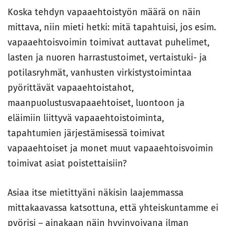
Koska tehdyn vapaaehtoistyön määrä on näin
mittava, niin mieti hetki: mitä tapahtuisi, jos esim.
vapaaehtoisvoimin toimivat auttavat puhelimet,
lasten ja nuoren harrastustoimet, vertaistuki- ja
potilasryhmät, vanhusten virkistystoimintaa
pyörittävät vapaaehtoistahot,
maanpuolustusvapaaehtoiset, luontoon ja
eläimiin liittyvä vapaaehtoistoiminta,
tapahtumien järjestämisessä toimivat
vapaaehtoiset ja monet muut vapaaehtoisvoimin
toimivat asiat poistettaisiin?
Asiaa itse mietittyäni näkisin laajemmassa
mittakaavassa katsottuna, että yhteiskuntamme ei
pyörisi – ainakaan näin hyvinvoivana ilman