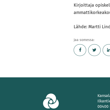
Kirjoittaja opisk
ammattikorkeakou
Lähde: Martti Lind
Jaa somessa:
Kansal
Ilkanti
00400 