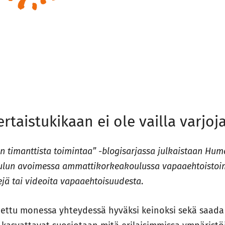
rtaistukikaan ei ole vailla varjoj
 timanttista toimintaa” -blogisarjassa julkaistaan Hum
lun avoimessa ammattikorkeakoulussa vapaaehtoistoi
ejä tai videoita vapaaehtoisuudesta
.
dettu monessa yhteydessä hyväksi keinoksi sekä saada