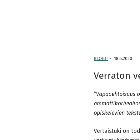
BLOGIT
-
18.6.2020
Verraton ve
”Vapaaehtoisuus on
ammattikorkeakou
opiskelevien tekst
Vertaistuki on to