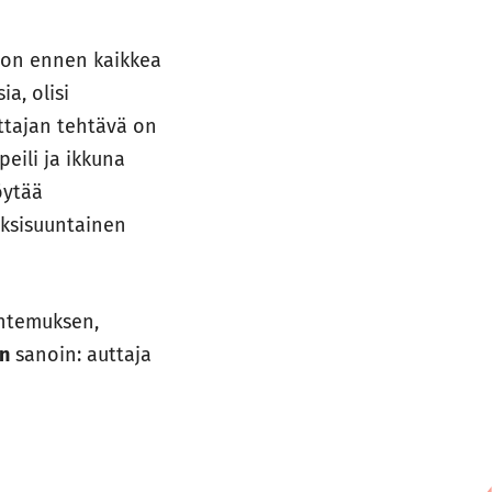
i on ennen kaikkea
a, olisi
uttajan tehtävä on
peili ja ikkuna
öytää
aksisuuntainen
untemuksen,
in
sanoin: auttaja