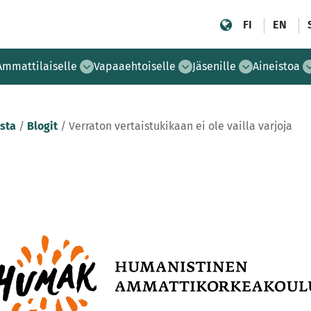
FI
EN
Ammattilaiselle
Vapaaehtoiselle
Jäsenille
Aineistoa
sta
/
Blogit
/
Verraton vertaistukikaan ei ole vailla varjoja