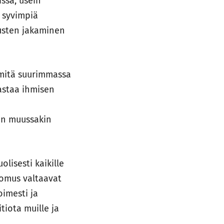
ssä, usein
t syvimpiä
usten jakaminen
 mitä suurimmassa
astaa ihmisen
uin muussakin
lisesti kaikille
tomus valtaavat
oimesti ja
itiota muille ja