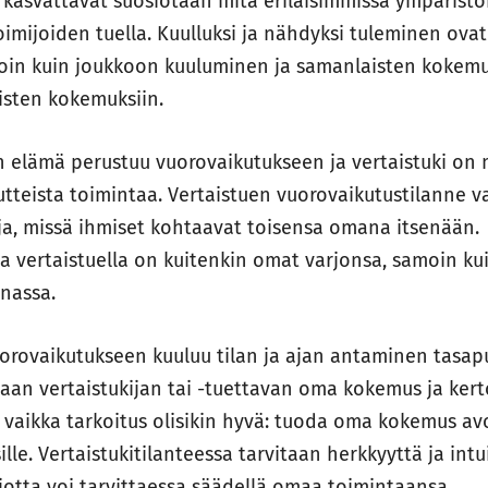
 kasvattavat suosiotaan mitä erilaisimmissa ympäristöi
imijoiden tuella. Kuulluksi ja nähdyksi tuleminen ova
in kuin joukkoon kuuluminen ja samanlaisten kokem
isten kokemuksiin.
en elämä perustuu vuorovaikutukseen ja vertaistuki on
tteista toimintaa. Vertaistuen vuorovaikutustilanne v
eja, missä ihmiset kohtaavat toisensa omana itsenään.
la vertaistuella on kuitenkin omat varjonsa, samoin k
nassa.
orovaikutukseen kuuluu tilan ja ajan antaminen tasapuo
inaan vertaistukijan tai -tuettavan oma kokemus ja ker
a, vaikka tarkoitus olisikin hyvä: tuoda oma kokemus av
ille. Vertaistukitilanteessa tarvitaan herkkyyttä ja intu
 jotta voi tarvittaessa säädellä omaa toimintaansa.