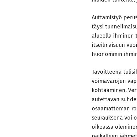
Auttamistyö perus
täysi tunneilmais
alueella ihminen 
itseilmaisuun vu
huonommin ihmine
Tavoitteena tulis
voimavarojen vapa
kohtaaminen. Vert
autettavan suhde
osaamattoman rool
seurauksena voi o
oikeassa oleminen
paikalleen jähmet