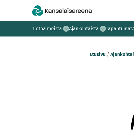
Tietoa meistä
Ajankohtaista
Tapahtumat
Etusivu
/
Ajankohtai