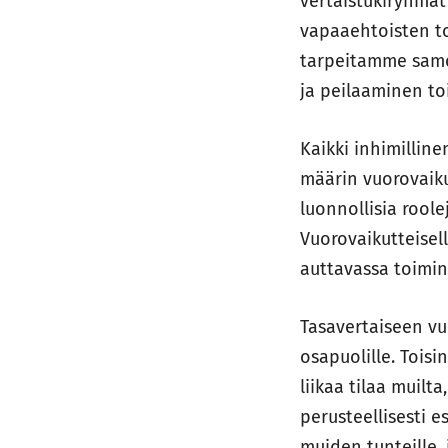
vertaistukiryhmät
vapaaehtoisten to
tarpeitamme samo
ja peilaaminen to
Kaikki inhimillin
määrin vuorovaiku
luonnollisia rool
Vuorovaikutteisel
auttavassa toimin
Tasavertaiseen vu
osapuolille. Tois
liikaa tilaa muilt
perusteellisesti es
muiden tunteille,