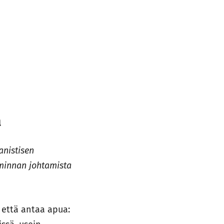
a
anistisen
minnan johtamista
 että antaa apua: