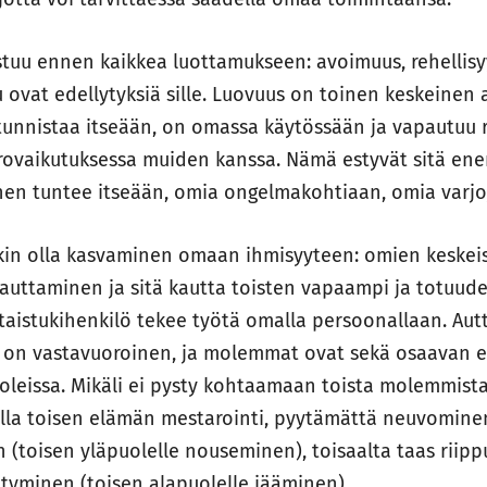
tuu ennen kaikkea luottamukseen: avoimuus, rehellisy
u ovat edellytyksiä sille. Luovuus on toinen keskeinen 
tunnistaa itseään, on omassa käytössään ja vapautuu 
orovaikutuksessa muiden kanssa. Nämä estyvät sitä e
n tuntee itseään, omia ongelmakohtiaan, omia varjo
ikin olla kasvaminen omaan ihmisyyteen: omien keskei
uttaminen ja sitä kautta toisten vapaampi ja totuude
aistukihenkilö tekee työtä omalla persoonallaan. Autt
 on vastavuoroinen, ja molemmat ovat sekä osaavan e
eissa. Mikäli ei pysty kohtaamaan toista molemmista 
lla toisen elämän mestarointi, pyytämättä neuvominen
 (toisen yläpuolelle nouseminen), toisaalta taas riipp
tyminen (toisen alapuolelle jääminen).