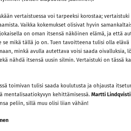
kään vertaistuessa voi tarpeeksi korostaa; vertaistuk
amista. Vaikka kokemukset olisivat hyvin samankaltaisi
 jokaisella on oman itsensä näköinen elämä, ja että a
 se mikä tällä jo on. Tuen tavoitteena tulisi olla elävä 
aan, minkä avulla autettava voisi saada oivalluksia, l
ekä nähdä itsensä uusin silmin. Vertaistuki on tässä k
issä toimivan tulisi saada koulutusta ja ohjausta itset
ä mentalisaatiokyvyn kehittämisessä.
Martti Lindqvist
 peliin, sillä muu olisi liian vähän!
önen