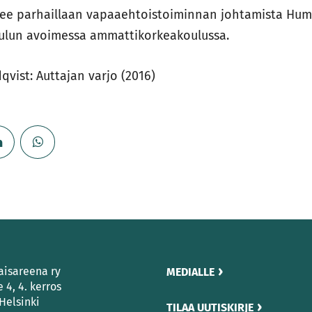
elee parhaillaan vapaaehtoistoiminnan johtamista Hum
lun avoimessa ammattikorkeakoulussa.
qvist: Auttajan varjo (2016)
aisareena ry
MEDIALLE
e 4, 4. kerros
Helsinki
TILAA UUTISKIRJE