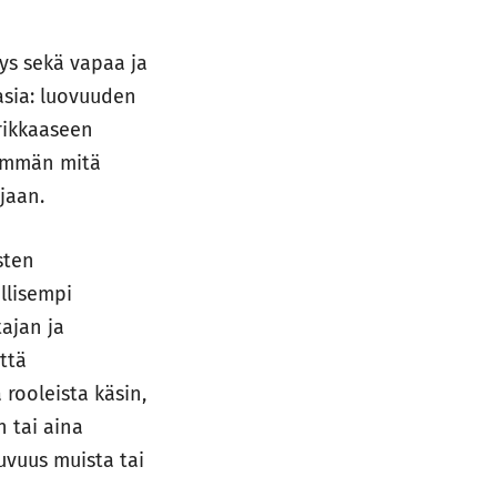
ys sekä vapaa ja
asia: luovuuden
rikkaaseen
nemmän mitä
jaan.
sten
llisempi
ajan ja
ttä
rooleista käsin,
 tai aina
uvuus muista tai