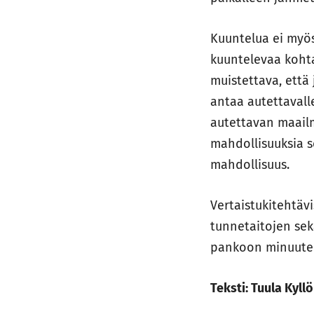
Kuuntelua ei myös
kuuntelevaa kohta
muistettava, että
antaa autettavalle
autettavan maailm
mahdollisuuksia s
mahdollisuus.
Vertaistukitehtäv
tunnetaitojen sek
pankoon minuutensa
Teksti: Tuula Kyll