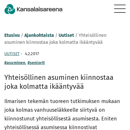
Etusivu
/
Ajankohtaista
/
Uutiset
/
Yhteisöllinen
asuminen kiinnostaa joka kolmatta ikääntyvää
UUTISET
-
4.2.2017
#asuminen
,
#seniorit
Yhteisöllinen asuminen kiinnostaa
joka kolmatta ikääntyvää
Ilmarisen tekemän tuoreen tutkimuksen mukaan
joka kolmas vanhuuseläkkeelle siirtyvä on
kiinnostunut yhteisöllisestä asumisesta. Eniten
yhteisöllisessä asumisessa kiinnostivat